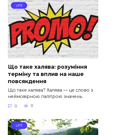
LIFE
Що таке халява: розуміння
терміну та вплив на наше
повсякдення
Що таке халява? Халява — це слово з
неймовірною палітрою значень.
0
11
LIFE