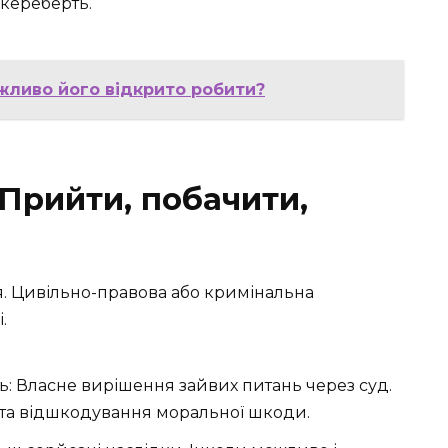
шкереберть.
ажливо його відкрито робити?
 Прийти, побачити,
я. Цивільно-правова або кримінальна
.
ь: Власне вирішення зайвих питань через суд.
я та відшкодування моральної шкоди.