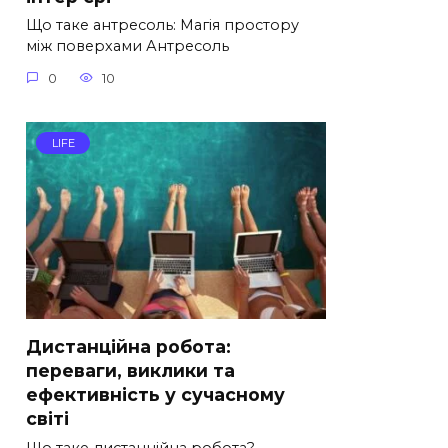
Що таке антресоль: Магія простору
між поверхами Антресоль
0
10
LIFE
Дистанційна робота:
переваги, виклики та
ефективність у сучасному
світі
Що таке дистанційна робота?