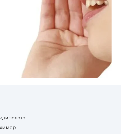
жди золото
 химер