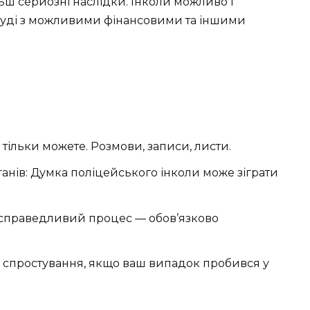
ьш серйозні наслідки. Інколи можливо і
 суді з можливими фінансовими та іншими
 тільки можете. Розмови, записи, листи.
анів: Думка поліцейського інколи може зіграти
а справедливий процес — обов’язково
гу спростування, якщо ваш випадок пробився у