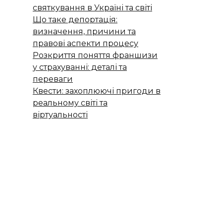
святкування в Україні та світі
Що таке депортація:
визначення, причини та
правові аспекти процесу
Розкриття поняття франшизи
у страхуванні: деталі та
переваги
Квести: захоплюючі пригоди в
реальному світі та
віртуальності