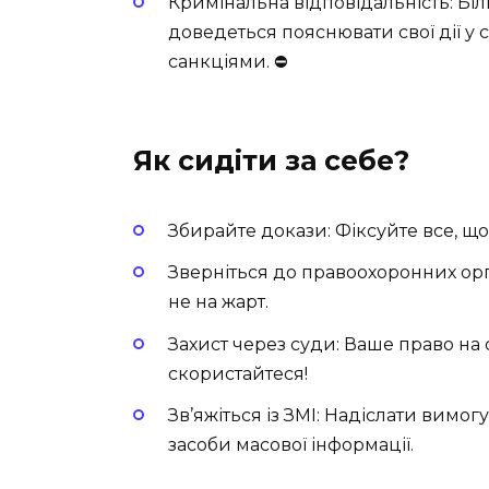
Кримінальна відповідальність: Біл
доведеться пояснювати свої дії у
санкціями. ⛔
Як сидіти за себе?
Збирайте докази: Фіксуйте все, що
Зверніться до правоохоронних орг
не на жарт.
Захист через суди: Ваше право н
скористайтеся!
Зв’яжіться із ЗМІ: Надіслати вимо
засоби масової інформації.