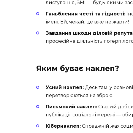
листування, ЗМІ — будь-якими за
Ганьблення честі та гідності:
Ін
імені. Ей, чекай, це вже не жарти!
Завдання шкоди діловій репутац
професійна діяльність потерпілог
Яким буває наклеп?
Усний наклеп:
Десь там, у розмові
перетворюються на зброю.
Письмовий наклеп:
Старий добрий
публікації, соціальні мережі — об
Кібернаклеп:
Справжній жах соцме