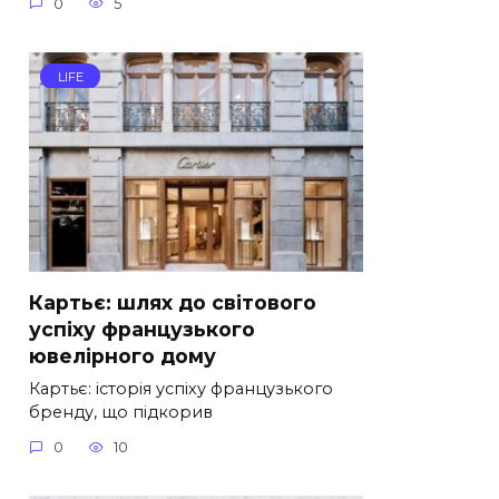
0
5
LIFE
Картьє: шлях до світового
успіху французького
ювелірного дому
Картьє: історія успіху французького
бренду, що підкорив
0
10