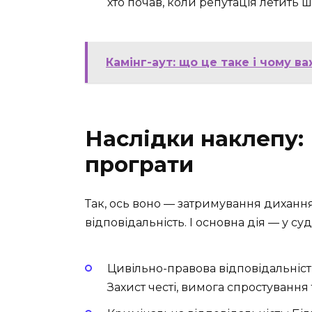
хто почав, коли репутація летить 
Камінг-аут: що це таке і чому в
Наслідки наклепу:
програти
Так, ось воно — затримування диханн
відповідальність. І основна дія — у суді
Цивільно-правова відповідальніст
Захист честі, вимога спростуванн