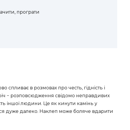
ачити, програти
о спливає в розмовах про честь, гідність і
а річ − розповсюдження свідомо неправдивих
ість іншої людини. Це як кинути камінь у
ися дуже далеко. Наклеп може боляче вдарити