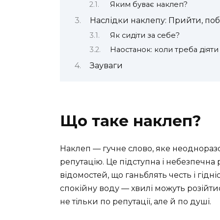
Яким буває наклеп?
Наслідки наклепу: Прийти, поб
Як сидіти за себе?
Наостанок: коли треба діяти
Зауваги
Що таке наклеп?
Наклеп — гучне слово, яке неодноразов
репутацію. Це підступна і небезпечн
відомостей, що ганьблять честь і гідн
спокійну воду — хвилі можуть розійт
не тільки по репутації, але й по душі.