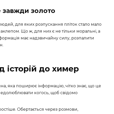
 завжди золото
 людей, для яких розпускання пліток стало мало
наклепом. Що ж, для них є не тільки моральні, а
нформація має надзвичайну силу, розпалити
н.
д історій до химер
а, яка поширює інформацію, чітко знає, що це
о недолюблювати когось, щоб свідомо
ростіше. Обертається через розмови,