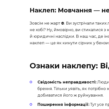
Наклеп: Мовчання — не
Зовсім не жарт ⛔. Ви зустрічали таких
не хобі? Ну, ймовірно, ви стикалися з 
й юридичні наслідки. В наш час, де і
наклеп — це як кинути сірник у бензи
Ознаки наклепу: Ві
Свідомість неправдивості:
Людин
брехня. Тільки уявіть, як потрібн
добиватися його ж руйнування.
Поширення інформації:
Тут усе п