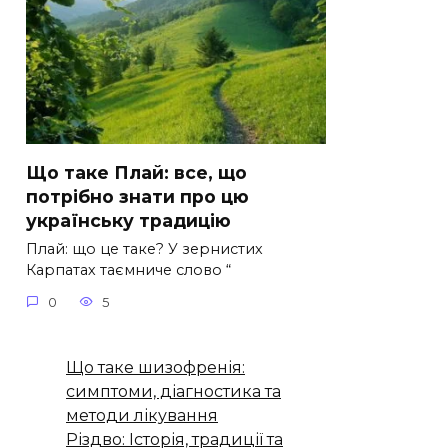
Що таке Плай: все, що
потрібно знати про цю
українську традицію
Плай: що це таке? У зернистих
Карпатах таємниче слово “
0
5
Що таке шизофренія:
симптоми, діагностика та
методи лікування
Різдво: Історія, традиції та