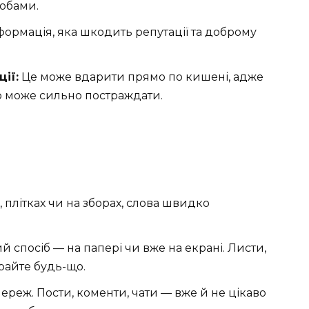
собами.
формація, яка шкодить репутації та доброму
ії:
Це може вдарити прямо по кишені, адже
о може сильно постраждати.
, плітках чи на зборах, слова швидко
 спосіб — на папері чи вже на екрані. Листи,
ирайте будь-що.
реж. Пости, коменти, чати — вже й не цікаво