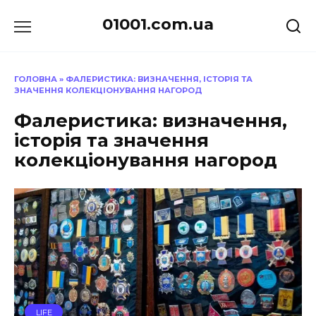
Перейти
01001.com.ua
до
вмісту
ГОЛОВНА
»
ФАЛЕРИСТИКА: ВИЗНАЧЕННЯ, ІСТОРІЯ ТА
ЗНАЧЕННЯ КОЛЕКЦІОНУВАННЯ НАГОРОД
Фалеристика: визначення,
історія та значення
колекціонування нагород
LIFE