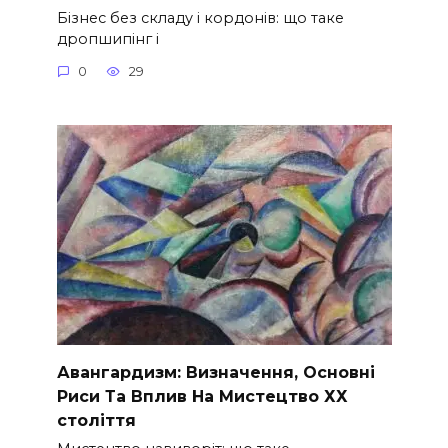
Бізнес без складу і кордонів: що таке
дропшипінг і
0
29
Авангардизм: Визначення, Основні
Риси Та Вплив На Мистецтво ХХ
століття