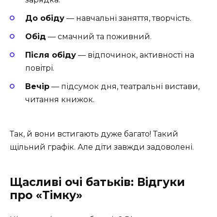
До обіду
— навчальні заняття, творчість.
Обід
— смачний та поживний.
Після обіду
— відпочинок, активності на
повітрі.
Вечір
— підсумок дня, театральні вистави,
читання книжок.
Так, й вони встигають дуже багато! Такий
щільний графік. Але діти завжди задоволені.
Щасливі очі батьків: Відгуки
про «Тімку»