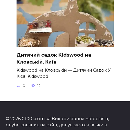
Дитячий садок Kidswood на
Кловській, Київ
Kidswood на Кловській — Дитячий Садок У
Кієві Kidswood
0
12
© 2026 01001.com.ua Використання матеріалів,
опублікованих на сайті, допускається тільки з