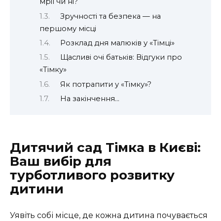
мрії чи ні?
Зручності та безпека — на
першому місці
Розклад дня малюків у «Тімці»
Щасливі очі батьків: Відгуки про
«Тімку»
Як потрапити у «Тімку»?
На закінчення…
Дитячий сад Тімка в Києві:
Ваш вибір для
турботливого розвитку
дитини
Уявіть собі місце, де кожна дитина почувається