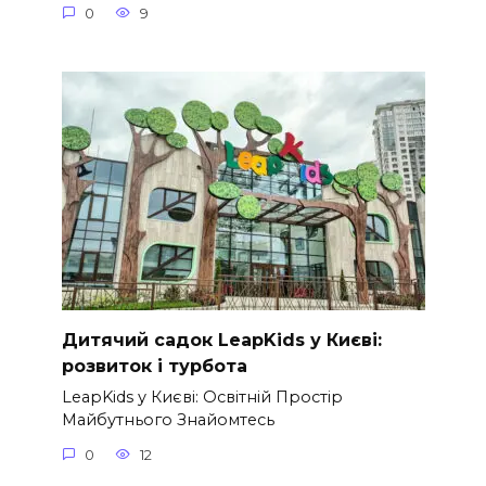
0
9
Дитячий садок LeapKids у Києві:
розвиток і турбота
LeapKids у Києві: Освітній Простір
Майбутнього Знайомтесь
0
12