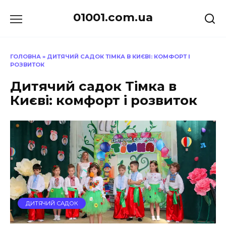
Перейти
01001.com.ua
до
вмісту
ГОЛОВНА
»
ДИТЯЧИЙ САДОК ТІМКА В КИЄВІ: КОМФОРТ І
РОЗВИТОК
Дитячий садок Тімка в
Києві: комфорт і розвиток
ДИТЯЧИЙ САДОК