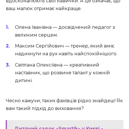
вдосконалюють свої навички. А це означає, що
ваш малюк отримає найкраще.
Олена Іванівна — досвідчений педагог з
великим серцем.
Максим Сергійович — тренер, який вміє
надихнути на рух навіть найспокійнішого.
Світлана Олексіївна — креативний
наставник, що розвине талант у кожній
дитині.
Чесно кажучи, таких фахівців рідко знайдеш! Як
вам такий підхід до виховання?
Дитячий садок «Smartik» у Києві -