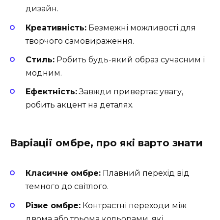
дизайн.
Креативність:
Безмежні можливості для
творчого самовираження.
Стиль:
Робить будь-який образ сучасним і
модним.
Ефектність:
Завжди привертає увагу,
робить акцент на деталях.
Варіації омбре, про які варто знати
Класичне омбре:
Плавний перехід від
темного до світлого.
Різке омбре:
Контрастні переходи між
двома або трьома кольорами, які