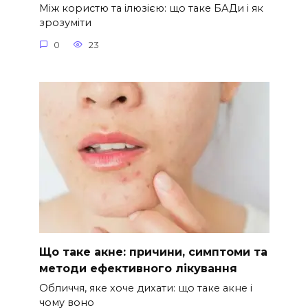
Між користю та ілюзією: що таке БАДи і як
зрозуміти
0
23
Що таке акне: причини, симптоми та
методи ефективного лікування
Обличчя, яке хоче дихати: що таке акне і
чому воно