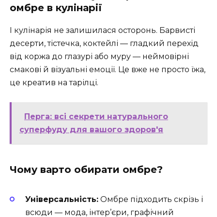
омбре в кулінарії
І кулінарія не залишилася осторонь. Барвисті
десерти, тістечка, коктейлі — гладкий перехід
від коржа до глазурі або муру — неймовірні
смакові й візуальні емоції. Це вже не просто їжа,
це креатив на тарілці.
Перга: всі секрети натурального
суперфуду для вашого здоров'я
Чому варто обирати омбре?
Універсальність:
Омбре підходить скрізь і
всюди — мода, інтер’єри, графічний