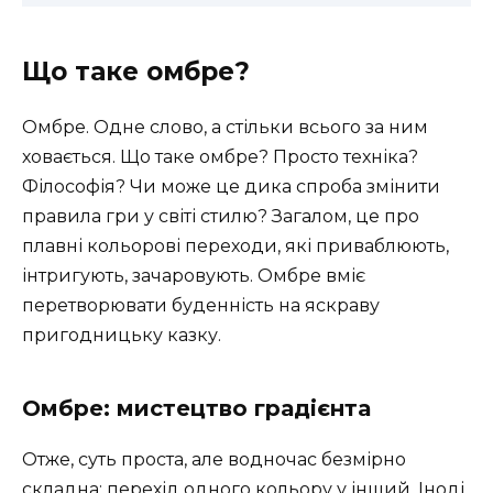
Що таке омбре?
Омбре. Одне слово, а стільки всього за ним
ховається. Що таке омбре? Просто техніка?
Філософія? Чи може це дика спроба змінити
правила гри у світі стилю? Загалом, це про
плавні кольорові переходи, які приваблюють,
інтригують, зачаровують. Омбре вміє
перетворювати буденність на яскраву
пригодницьку казку.
Омбре: мистецтво градієнта
Отже, суть проста, але водночас безмірно
складна: перехід одного кольору у інший. Іноді