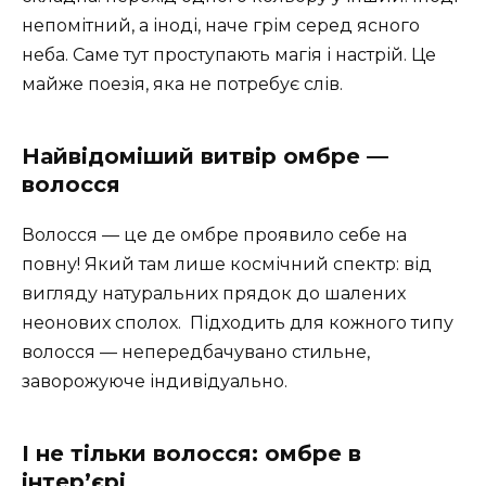
непомітний, а іноді, наче грім серед ясного
неба. Саме тут проступають магія і настрій. Це
майже поезія, яка не потребує слів.
Найвідоміший витвір омбре —
волосся
Волосся — це де омбре проявило себе на
повну! Який там лише космічний спектр: від
вигляду натуральних прядок до шалених
неонових сполох. ‍ Підходить для кожного типу
волосся — непередбачувано стильне,
заворожуюче індивідуально.
І не тільки волосся: омбре в
інтер’єрі