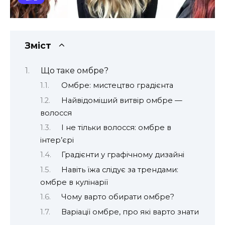
Зміст
Що таке омбре?
Омбре: мистецтво градієнта
Найвідоміший витвір омбре —
волосся
І не тільки волосся: омбре в
інтер’єрі
Градієнти у графічному дизайні
Навіть їжа слідує за трендами:
омбре в кулінарії
Чому варто обирати омбре?
Варіації омбре, про які варто знати