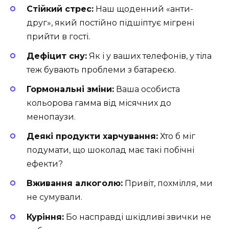
Стійкий стрес:
Наш щоденний «анти-
друг», який постійно підшіптує мігрені
прийти в гості.
Дефіцит сну:
Як і у ваших телефонів, у тіла
теж бувають проблеми з батареєю.
Гормональні зміни:
Ваша особиста
кольорова гамма від місячних до
менопаузи.
Деякі продукти харчування:
Хто б міг
подумати, що шоколад має такі побічні
ефекти?
Вживання алкоголю:
Привіт, похмілля, ми
не сумували.
Куріння:
Бо насправді шкідливі звички не