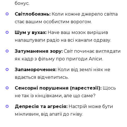
бонус.
Світлобоязнь:
Коли кожне джерело світла
стає вашим особистим ворогом.
Шум у вухах:
Наче ваш мозок вирішив
налаштувати радіо на всі канали одразу.
Затуманення зору:
Світ починає виглядати
як кадр з фільму про пригоди Аліси.
Запаморочення:
Коли від землі ніяк не
вдається відчепитись.
Сенсорні порушення (парестезії):
Щось
не так із кінцівками, але що саме?
Депресія та агресія:
Настрій може бути
мінливим, від апатії до гніву.