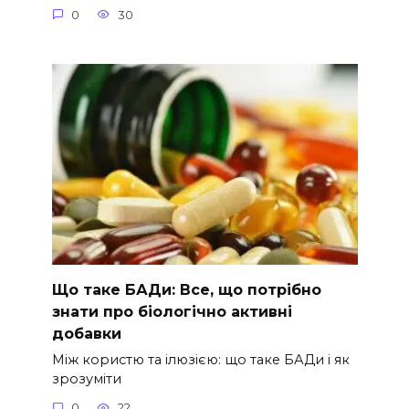
0
30
Що таке БАДи: Все, що потрібно
знати про біологічно активні
добавки
Між користю та ілюзією: що таке БАДи і як
зрозуміти
0
22