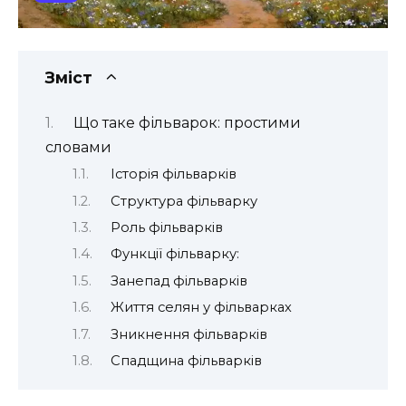
Зміст
Що таке фільварок: простими
словами
Історія фільварків
Структура фільварку
Роль фільварків
Функції фільварку:
Занепад фільварків
Життя селян у фільварках
Зникнення фільварків
Спадщина фільварків