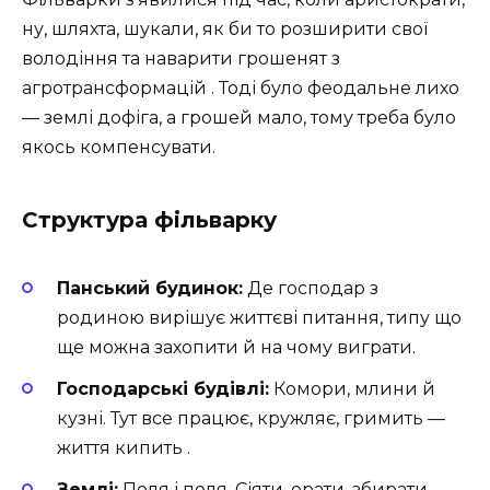
ну, шляхта, шукали, як би то розширити свої
володіння та наварити грошенят з
агротрансформацій . Тоді було феодальне лихо
— землі дофіга, а грошей мало, тому треба було
якось компенсувати.
Структура фільварку
Панський будинок:
Де господар з
родиною вирішує життєві питання, типу що
ще можна захопити й на чому виграти.
Господарські будівлі:
Комори, млини й
кузні. Тут все працює, кружляє, гримить —
життя кипить .
Землі:
Поля і поля. Сіяти, орати, збирати —