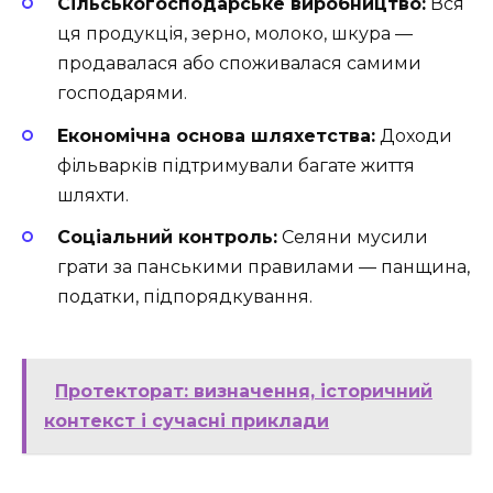
Сільськогосподарське виробництво:
Вся
ця продукція, зерно, молоко, шкура —
продавалася або споживалася самими
господарями.
Економічна основа шляхетства:
Доходи
фільварків підтримували багате життя
шляхти.
Соціальний контроль:
Селяни мусили
грати за панськими правилами — панщина,
податки, підпорядкування.
Протекторат: визначення, історичний
контекст і сучасні приклади