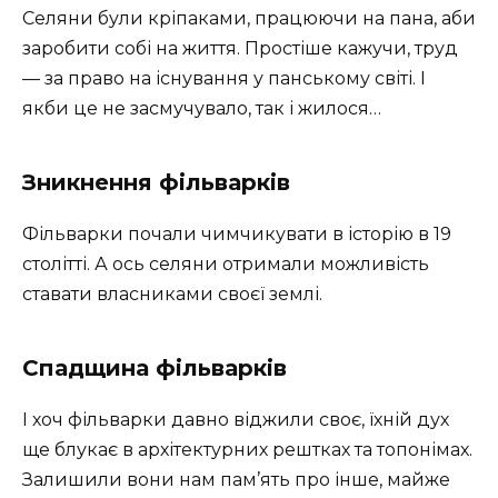
Селяни були кріпаками, працюючи на пана, аби
заробити собі на життя. Простіше кажучи, труд
— за право на існування у панському світі. І
якби це не засмучувало, так і жилося…
Зникнення фільварків
Фільварки почали чимчикувати в історію в 19
столітті. А ось селяни отримали можливість
ставати власниками своєї землі.
Спадщина фільварків
І хоч фільварки давно віджили своє, їхній дух
ще блукає в архітектурних рештках та топонімах.
Залишили вони нам пам’ять про інше, майже