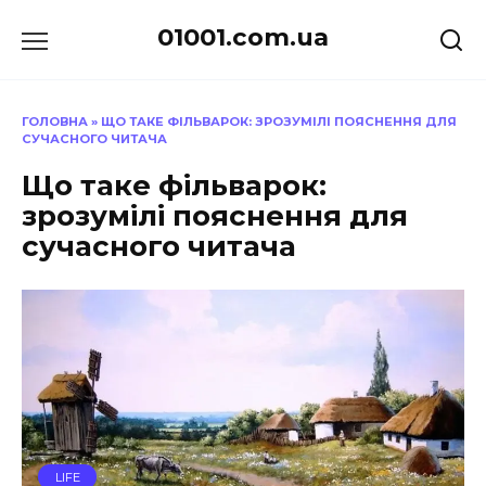
Перейти
01001.com.ua
до
вмісту
ГОЛОВНА
»
ЩО ТАКЕ ФІЛЬВАРОК: ЗРОЗУМІЛІ ПОЯСНЕННЯ ДЛЯ
СУЧАСНОГО ЧИТАЧА
Що таке фільварок:
зрозумілі пояснення для
сучасного читача
LIFE