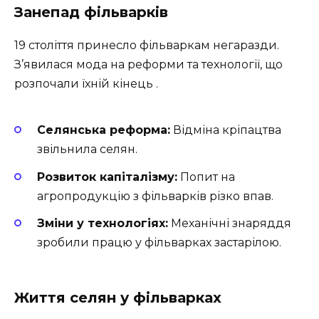
Занепад фільварків
19 століття принесло фільваркам негаразди.
З’явилася мода на реформи та технології, що
розпочали їхній кінець .
Селянська реформа:
Відміна кріпацтва
звільнила селян.
Розвиток капіталізму:
Попит на
агропродукцію з фільварків різко впав.
Зміни у технологіях:
Механічні знаряддя
зробили працю у фільварках застарілою.
Життя селян у фільварках