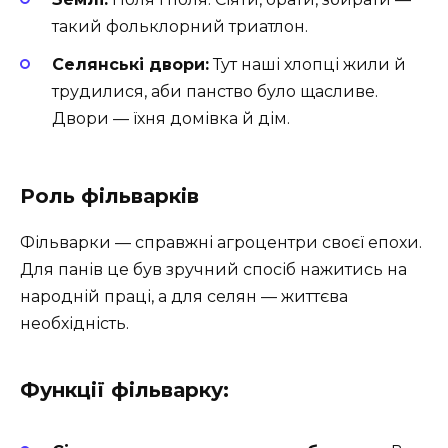
такий фольклорний триатлон.
Селянські двори:
Тут наші хлопці жили й
трудилися, аби панство було щасливе.
Двори — їхня домівка й дім.
Роль фільварків
Фільварки — справжні агроцентри своєї епохи.
Для панів це був зручний спосіб нажитись на
народній праці, а для селян — життєва
необхідність.
Функції фільварку: