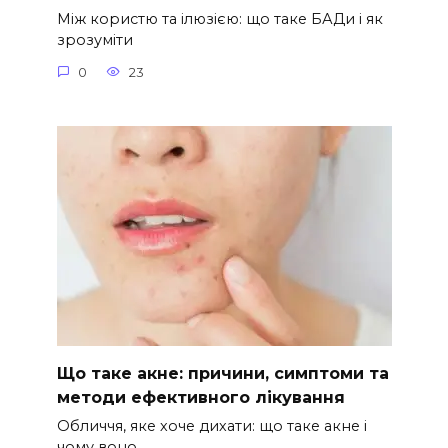
Між користю та ілюзією: що таке БАДи і як
зрозуміти
0
23
Що таке акне: причини, симптоми та
методи ефективного лікування
Обличчя, яке хоче дихати: що таке акне і
чому воно