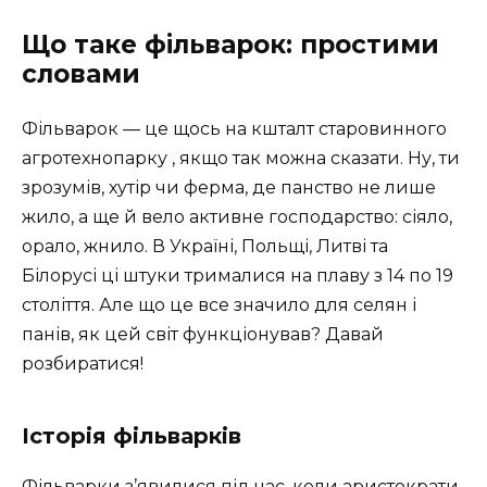
Що таке фільварок: простими
словами
Фільварок — це щось на кшталт старовинного
агротехнопарку , якщо так можна сказати. Ну, ти
зрозумів, хутір чи ферма, де панство не лише
жило, а ще й вело активне господарство: сіяло,
орало, жнило. В Україні, Польщі, Литві та
Білорусі ці штуки трималися на плаву з 14 по 19
століття. Але що це все значило для селян і
панів, як цей світ функціонував? Давай
розбиратися!
Історія фільварків
Фільварки з’явилися під час, коли аристократи,