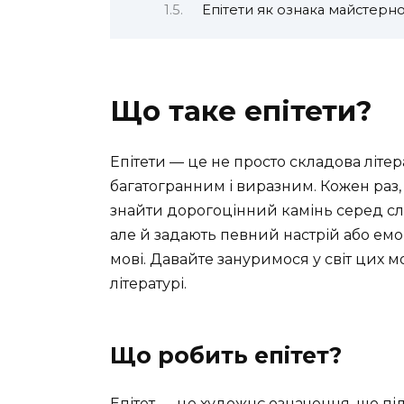
Епітети як ознака майстерно
Що таке епітети?
Епітети — це не просто складова літер
багатогранним і виразним. Кожен раз, к
знайти дорогоцінний камінь серед слів
але й задають певний настрій або емо
мові. Давайте зануримося у світ цих м
літературі.
Що робить епітет?
Епітет — це художнє означення, що п