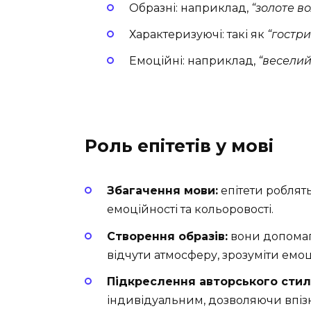
Образні: наприклад,
“золоте в
Характеризуючі: такі як
“гостри
Емоційні: наприклад,
“веселий
Роль епітетів у мові
Збагачення мови:
епітети роблят
емоційності та кольоровості.
Створення образів:
вони допомага
відчути атмосферу, зрозуміти емоці
Підкреслення авторського стил
індивідуальним, дозволяючи впіз