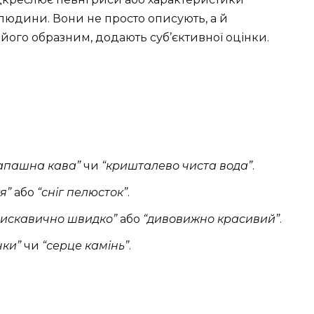
ь людини. Вони не просто описують, а й
 його образним, додають суб’єктивної оцінки.
апашна кава”
чи
“кришталево чиста вода”
.
я”
або
“сніг пелюсток”
.
лискавично швидко”
або
“дивовижно красивий”
.
чки”
чи
“серце камінь”
.