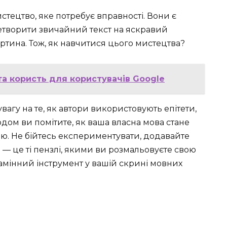
истецтво, яке потребує вправності. Вони є
етворити звичайний текст на яскравий
ртина. Тож, як навчитися цього мистецтва?
 та користь для користувачів Google
увагу на те, як автори використовують епітети,
годом ви помітите, як ваша власна мова стане
ою. Не бійтесь експериментувати, додавайте
ти — це ті пензлі, якими ви розмальовуєте свою
замінний інструмент у вашій скрині мовних