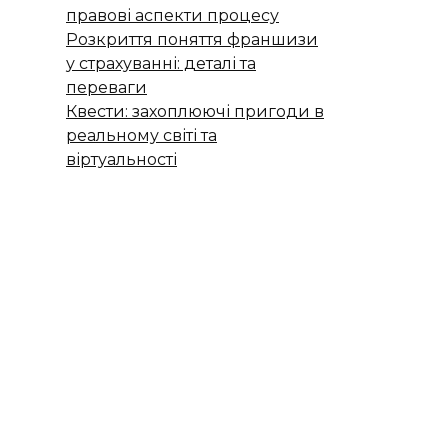
правові аспекти процесу
Розкриття поняття франшизи
у страхуванні: деталі та
переваги
Квести: захоплюючі пригоди в
реальному світі та
віртуальності