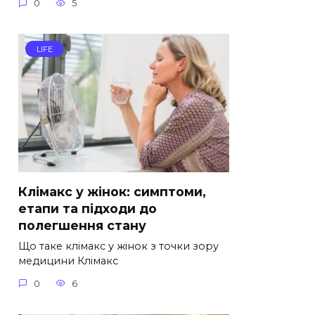
0
5
LIFE
Клімакс у жінок: симптоми,
етапи та підходи до
полегшення стану
Що таке клімакс у жінок з точки зору
медицини Клімакс
0
6