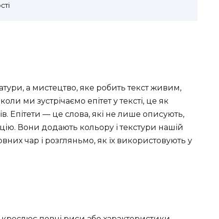
сті
атури, а мистецтво, яке робить текст живим,
оли ми зустрічаємо епітет у тексті, це як
. Епітети — це слова, які не лише описують,
цію. Вони додають кольору і текстури нашій
овних чар і розгляньмо, як їх використовують у
ідкреслює певні риси або характеристики