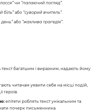
олосся”
чи
“палаючий погляд”
.
й біль”
або
“суворий вчитель”
.
 день”
або
“жахлива трагедія”
.
ь текст багатшим і виразним, надають йому
ють читачам уявити себе на місці подій,
ї героїв.
ю:
епітети роблять текст унікальним та
нати почерк письменника.