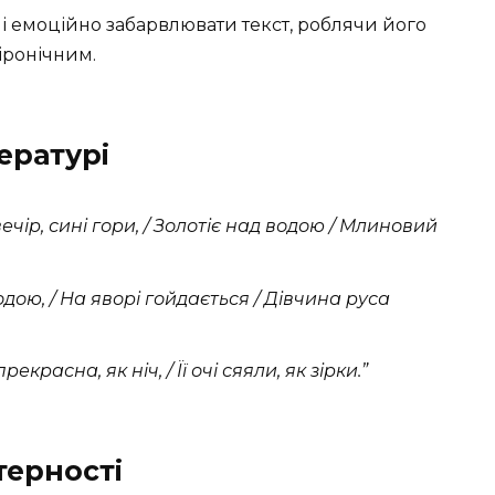
і емоційно забарвлювати текст, роблячи його
іронічним.
ературі
ечір, сині гори, / Золотіє над водою / Млиновий
одою, / На яворі гойдається / Дівчина руса
екрасна, як ніч, / Її очі сяяли, як зірки.”
терності