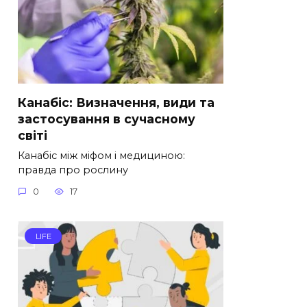
Канабіс: Визначення, види та
застосування в сучасному
світі
Канабіс між міфом і медициною:
правда про рослину
0
17
LIFE