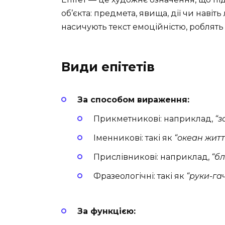
об’єкта: предмета, явища, дії чи навіт
насичують текст емоційністю, роблять
Види епітетів
За способом вираження:
Прикметникові: наприклад,
“з
Іменникові: такі як
“океан житт
Прислівникові: наприклад,
“б
Фразеологічні: такі як
“руки-га
За функцією: