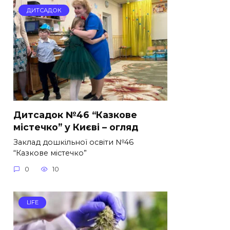
ДИТСАДОК
Дитсадок №46 “Казкове
містечко” у Києві – огляд
Заклад дошкільної освіти №46
“Казкове містечко”
0
10
LIFE