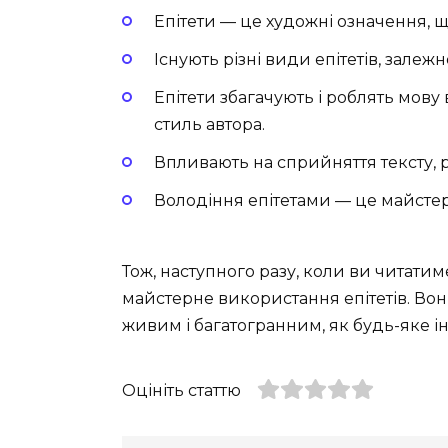
Епітети — це художні означення, 
Існують різні види епітетів, залежн
Епітети збагачують і роблять мов
стиль автора.
Впливають на сприйняття тексту, 
Володіння епітетами — це майстерн
Тож, наступного разу, коли ви читатим
майстерне використання епітетів. Вони
живим і багатогранним, як будь-яке і
Оцініть статтю