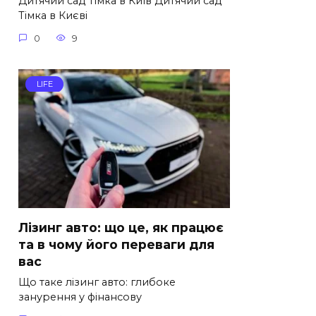
Дитячий сад Тімка в Київ Дитячий сад
Тімка в Києві
0
9
LIFE
Лізинг авто: що це, як працює
та в чому його переваги для
вас
Що таке лізинг авто: глибоке
занурення у фінансову