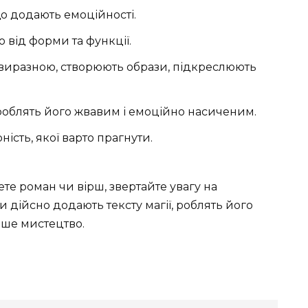
що додають емоційності.
о від форми та функції.
у виразною, створюють образи, підкреслюють
роблять його жвавим і емоційно насиченим.
ість, якої варто прагнути.
ете роман чи вірш, звертайте увагу на
 дійсно додають тексту магії, роблять його
нше мистецтво.