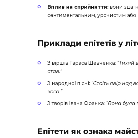
Вплив на сприйняття:
вони здатн
сентиментальним, урочистим або 
Приклади епітетів у літ
З віршів Тараса Шевченка:
“Тихий в
став.”
З народної пісні:
“Стоїть явір над в
коса.”
З творів Івана Франка:
“Вона була пр
Епітети як ознака майс