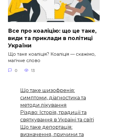
Все про коаліцію: що це таке,
види та приклади в політиці
України
Що таке коаліція? Коаліція — скажімо,
магічне слово
0
13
Що таке шизофренія:
симптоми, діагностика та
методи лікування
Різдво: Історія, традиції та
святкування в Україні та світі
Що таке депортація:
визначення, причини та