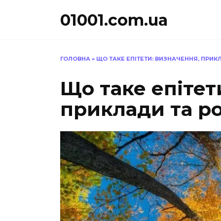
Перейти
01001.com.ua
до
вмісту
ГОЛОВНА
»
ЩО ТАКЕ ЕПІТЕТИ: ВИЗНАЧЕННЯ, ПРИКЛ
Що таке епітет
приклади та ро