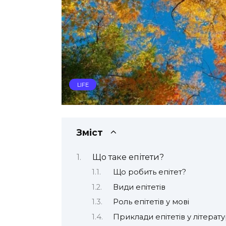
LIFE
Зміст
Що таке епітети?
Що робить епітет?
Види епітетів
Роль епітетів у мові
Приклади епітетів у літерату