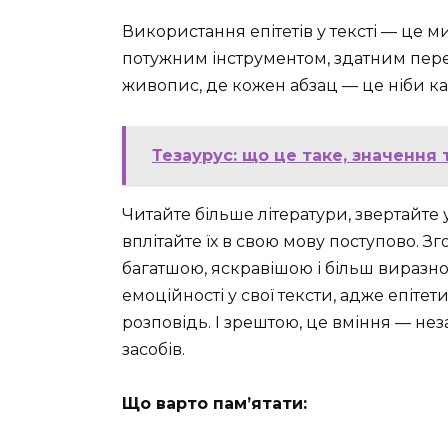
Використання епітетів у тексті — це м
потужним інструментом, здатним пер
живопис, де кожен абзац — це ніби ка
Тезаурус: що це таке, значення
Читайте більше літератури, звертайте 
вплітайте їх в свою мову поступово. З
багатшою, яскравішою і більш виразн
емоційності у свої тексти, адже епіте
розповідь. І зрештою, це вміння — не
засобів.
Що варто пам’ятати: