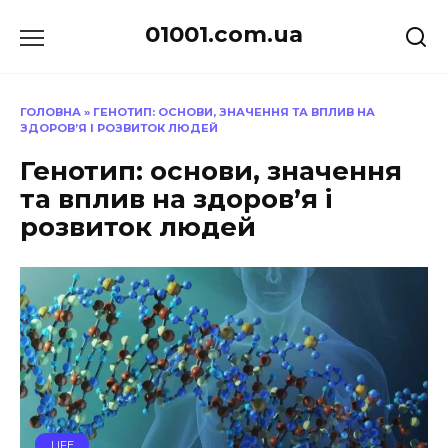
Перейти
01001.com.ua
до
вмісту
ГОЛОВНА
»
ГЕНОТИП: ОСНОВИ, ЗНАЧЕННЯ ТА ВПЛИВ НА
ЗДОРОВ’Я І РОЗВИТОК ЛЮДЕЙ
Генотип: основи, значення
та вплив на здоров’я і
розвиток людей
LIFE