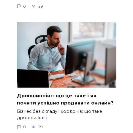
0
39
Дропшиппінг: що це таке і як
почати успішно продавати онлайн?
Бізнес без складу і кордонів: що таке
дропшипінг і
0
29