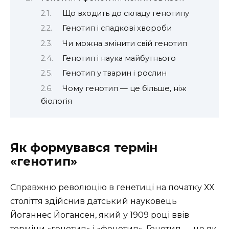
Що входить до складу генотипу
Генотип і спадкові хвороби
Чи можна змінити свій генотип
Генотип і наука майбутнього
Генотип у тварин і рослин
Чому генотип — це більше, ніж
біологія
Як формувався термін
«генотип»
Справжню революцію в генетиці на початку ХХ
століття здійснив датський науковець
Йоганнес Йогансен, який у 1909 році ввів
терміни «генотип» і «фенотип». Генотип — це як