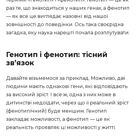
раз те, що знаходиться у наших генах, а фенотип
— як все це виглядає назовні: від нашої
зовнішності до поведінки. Ось така своєрідна
загадка, яку наука нарешті почала розплутувати.
Генотип і фенотип: тісний
зв’язок
Давайте візьмемося за приклад. Можливо, дві
людини мають однакові гени, які відповідають
за високий зріст. І все ж, одна з них може в
дитинстві недоїдати, через що її реальний зріст
(фенотипічний) буде меншим. Генотип
закладає можливості, а фенотип — це як
реальність проявляє ці можливості у житті.