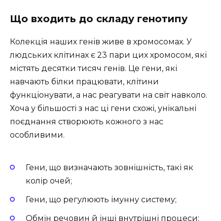
Що входить до складу генотипу
Колекція наших генів живе в хромосомах. У
людських клітинах є 23 пари цих хромосом, які
містять десятки тисяч генів. Це гени, які
навчають білки працювати, клітини
функціонувати, а нас реагувати на світ навколо.
Хоча у більшості з нас ці гени схожі, унікальні
поєднання створюють кожного з нас
особливими.
Гени, що визначають зовнішність, такі як
колір очей;
Гени, що регулюють імунну систему;
Обмін речовин й інші внутрішні процеси;