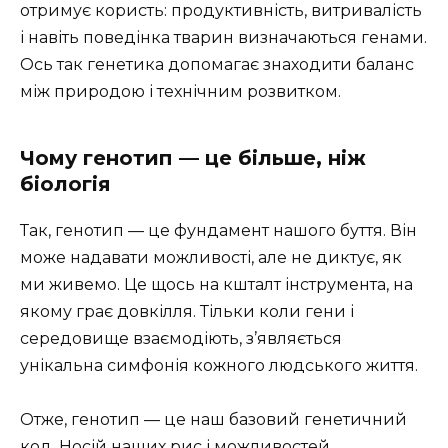
отримує користь: продуктивність, витривалість
і навіть поведінка тварин визначаються генами.
Ось так генетика допомагає знаходити баланс
між природою і технічним розвитком.
Чому генотип — це більше, ніж
біологія
Так, генотип — це фундамент нашого буття. Він
може надавати можливості, але не диктує, як
ми живемо. Це щось на кшталт інструмента, на
якому грає довкілля. Тільки коли гени і
середовище взаємодіють, з’являється
унікальна симфонія кожного людського життя.
Отже, генотип — це наш базовий генетичний
код. Носій наших рис і можливостей,