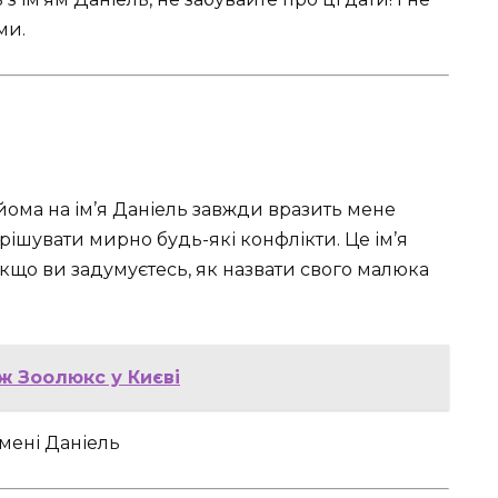
ми.
айома на ім’я Даніель завжди вразить мене
рішувати мирно будь-які конфлікти. Це ім’я
кщо ви задумуєтесь, як назвати свого малюка
 Зоолюкс у Києві