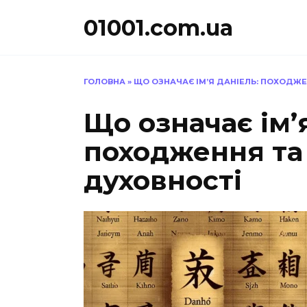
Перейти
01001.com.ua
до
вмісту
ГОЛОВНА
»
ЩО ОЗНАЧАЄ ІМ’Я ДАНІЕЛЬ: ПОХОДЖЕ
Що означає ім’
походження та
духовності