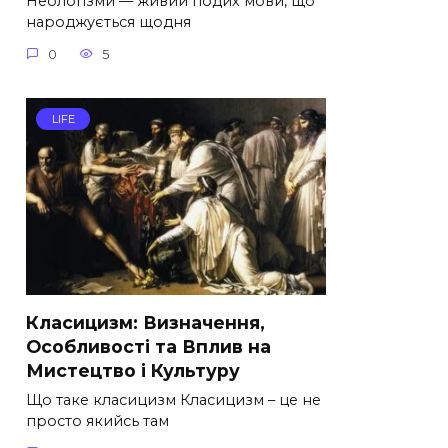
Неологізми — живий подих мови, що
народжується щодня
0
5
LIFE
Класицизм: Визначення,
Особливості та Вплив на
Мистецтво і Культуру
Що таке класицизм Класицизм – це не
просто якийсь там