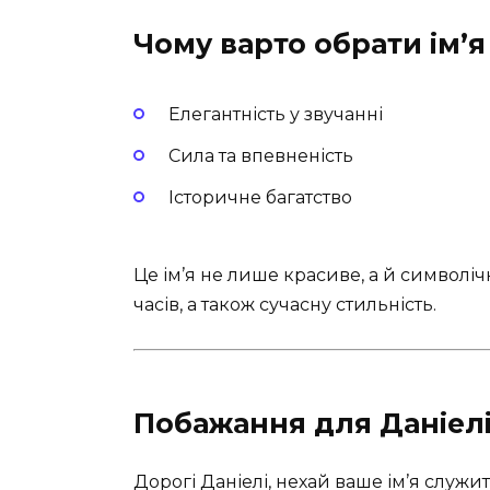
Чому варто обрати ім’я
Елегантність у звучанні
Сила та впевненість
Історичне багатство
Це ім’я не лише красиве, а й символіч
часів, а також сучасну стильність.
Побажання для Даніелі
Дорогі Даніелі, нехай ваше ім’я служи