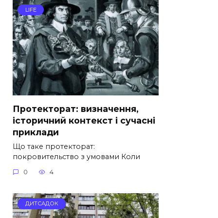
LIFE
Протекторат: визначення,
історичний контекст і сучасні
приклади
Що таке протекторат:
покровительство з умовами Коли
0
4
ДИТСАДОК