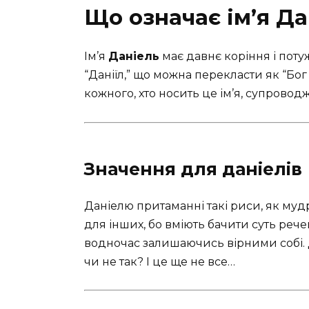
Що означає ім’я Да
Ім’я
Даніель
має давнє коріння і пот
“Даніїл,” що можна перекласти як “Бог 
кожного, хто носить це ім’я, супроводж
Значення для даніелів
Даніелю притаманні такі риси, як мудр
для інших, бо вміють бачити суть рече
водночас залишаючись вірними собі. 
чи не так? І це ще не все…