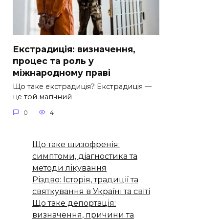
Екстрадиція: визначення,
процес та роль у
міжнародному праві
Що таке екстрадиція? Екстрадиція —
це той магічний
0
4
Що таке шизофренія:
симптоми, діагностика та
методи лікування
Різдво: Історія, традиції та
святкування в Україні та світі
Що таке депортація:
визначення, причини та