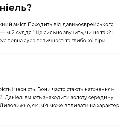
ніель?
ужний зміст. Походить від давньоєврейського
— мій суддя.” Це сильно звучить, чи не так? І
ує певна аура величності та глибокої віри.
ість і чесність. Вони часто стають натхненням
й. Даніелі вміють знаходити золоту середину,
Дивовижно, як ім’я може впливати на характер,