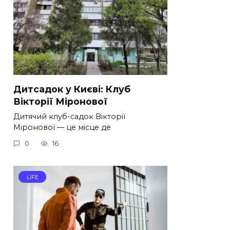
Дитсадок у Києві: Клуб
Вікторії Міронової
Дитячий клуб-садок Вікторії
Міронової — це місце де
0
16
LIFE