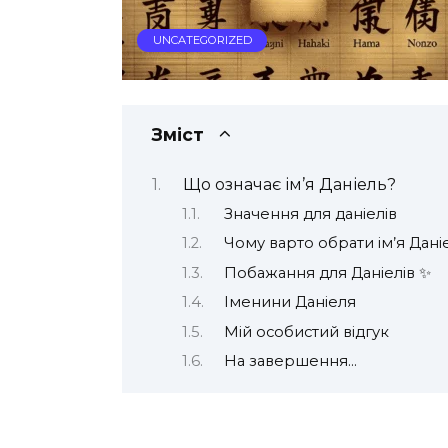
UNCATEGORIZED
Зміст
Що означає ім’я Даніель?
Значення для даніелів
Чому варто обрати ім’я Дані
Побажання для Даніелів ✨
Іменини Даніеля
Мій особистий відгук
На завершення…