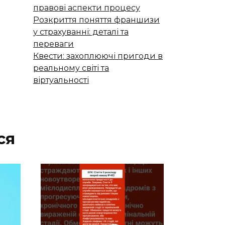
правові аспекти процесу
Розкриття поняття франшизи
у страхуванні: деталі та
переваги
Квести: захоплюючі пригоди в
реальному світі та
віртуальності
ся