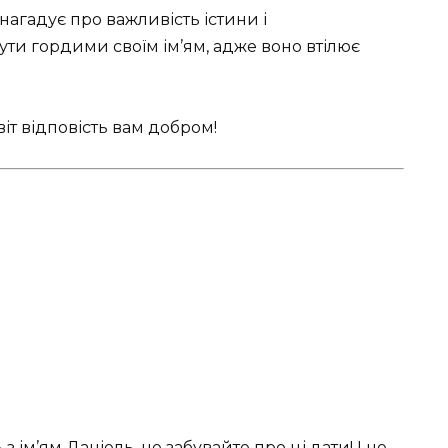
 нагадує про важливість істини і
ути гордими своїм ім’ям, адже воно втілює
т відповість вам добром!
з ім’ям Даніель, не забувайте про ці дати! І не