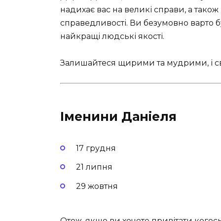
надихає вас на великі справи, а також
справедливості. Ви безумовно варто б
найкращі людські якості.
Залишайтеся щирими та мудрими, і сві
Іменини Даніеля
17 грудня
21 липня
29 жовтня
Отож, якщо ви хочете привітати когось 