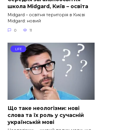
школа Midgard, Київ – освіта
Midgard – освітня територія в Києві
Midgard: новий
0
11
LIFE
Що таке неологізми: нові
слова та їх роль у сучасній
українській мові