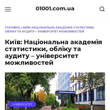
Перейти
01001.com.ua
до
вмісту
ГОЛОВНА
»
КИЇВ: НАЦІОНАЛЬНА АКАДЕМІЯ СТАТИСТИКИ,
ОБЛІКУ ТА АУДИТУ – УНІВЕРСИТЕТ МОЖЛИВОСТЕЙ
Київ: Національна академія
статистики, обліку та
аудиту – університет
можливостей
УНІВЕРСИТЕТ