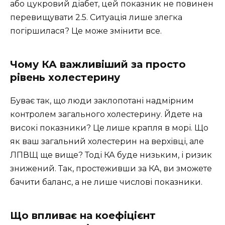
або цукровий діабет, цей показник не повинен
перевищувати 2.5. Ситуація лише злегка
погіршилася? Це може змінити все.
Чому КА важливіший за просто
рівень холестерину
Буває так, що люди заклопотані надмірним
контролем загального холестерину. Йдете на
високі показники? Це лише крапля в морі. Що
як ваш загальний холестерин на верхівці, але
ЛПВЩ ще вище? Тоді КА буде низьким, і ризик
знижений. Так, простеживши за КА, ви зможете
бачити баланс, а не лише числові показники.
Що впливає на коефіцієнт