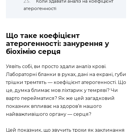
Коли здавати аналіз на коефіцієнт
атерогенності
Що таке коефіцієнт
атерогенності: занурення у
біохімію серця
Уявіть собі, ви просто здали аналіз крові.
Лабораторні бланки в руках, дані на екрані, губи
трішки тремтять — коефіцієнт атерогенності. Що
це, думка блимає мов ліхтарик у темряві? Чи
варто перейматися? Як же цей загадковий
показник впливає на здоров’я нашого
найважливішого органу — серця?
Цей показник, що звучить трохи як заклинання