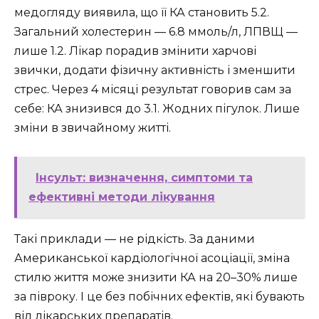
медогляду виявила, що її КА становить 5.2.
Загальний холестерин — 6.8 ммоль/л, ЛПВЩ —
лише 1.2. Лікар порадив змінити харчові
звички, додати фізичну активність і зменшити
стрес. Через 4 місяці результат говорив сам за
себе: КА знизився до 3.1. Жодних пігулок. Лише
зміни в звичайному житті.
Інсульт: визначення, симптоми та
ефективні методи лікування
Такі приклади — не рідкість. За даними
Американської кардіологічної асоціації, зміна
стилю життя може знизити КА на 20–30% лише
за півроку. І це без побічних ефектів, які бувають
від лікарських препаратів.