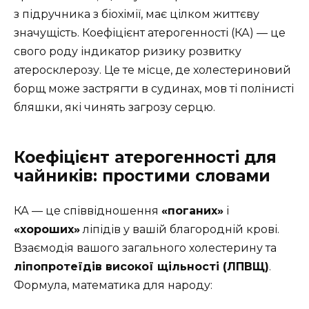
з підручника з біохімії, має цілком життєву
значущість. Коефіцієнт атерогенності (КА) — це
свого роду індикатор ризику розвитку
атеросклерозу. Це те місце, де холестериновий
борщ може застрягти в судинах, мов ті полінисті
бляшки, які чинять загрозу серцю.
Коефіцієнт атерогенності для
чайників: простими словами
КА — це співвідношення
«поганих»
і
«хороших»
ліпідів у вашій благородній крові.
Взаємодія вашого загального холестерину та
ліпопротеїдів високої щільності (ЛПВЩ)
.
Формула, математика для народу: