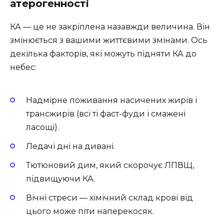
атерогенності
КА — це не закріплена назавжди величина. Він
змінюється з вашими життєвими змінами. Ось
декілька факторів, які можуть підняти КА до
небес:
Надмірне поживання насичених жирів і
трансжирів (всі ті фаст-фуди і смажені
ласощі).
Ледачі дні на дивані.
Тютюновий дим, який скорочує ЛПВЩ,
підвищуючи КА.
Вічні стреси — хімічний склад крові від
цього може піти наперекосяк.