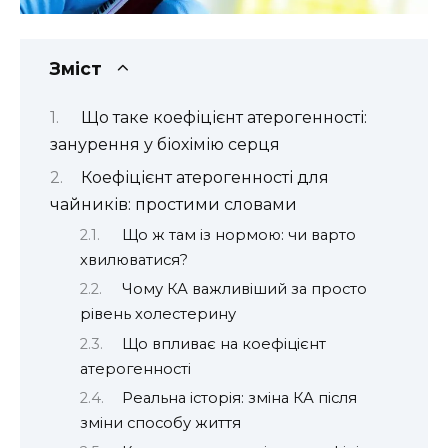
Зміст
Що таке коефіцієнт атерогенності:
занурення у біохімію серця
Коефіцієнт атерогенності для
чайників: простими словами
Що ж там із нормою: чи варто
хвилюватися?
Чому КА важливіший за просто
рівень холестерину
Що впливає на коефіцієнт
атерогенності
Реальна історія: зміна КА після
зміни способу життя