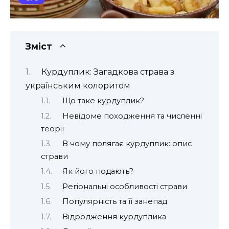
Зміст
Курдуплик: Загадкова страва з
українським колоритом
Що таке курдуплик?
Невідоме походження та численні
теорії
В чому полягає курдуплик: опис
страви
Як його подають?
Регіональні особливості страви
Популярність та її занепад
Відродження курдуплика