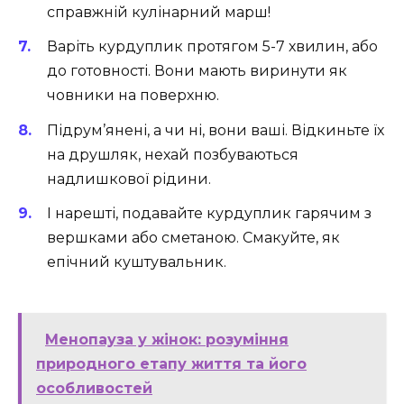
справжній кулінарний марш!
Варіть курдуплик протягом 5-7 хвилин, або
до готовності. Вони мають виринути як
човники на поверхню.
Підрум’янені, а чи ні, вони ваші. Відкиньте їх
на друшляк, нехай позбуваються
надлишкової рідини.
І нарешті, подавайте курдуплик гарячим з
вершками або сметаною. Смакуйте, як
епічний куштувальник.
Менопауза у жінок: розуміння
природного етапу життя та його
особливостей