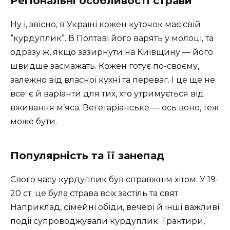
Регіональні особливості страви
Ну і, звісно, в Україні кожен куточок має свій
“курдуплик”. В Полтаві його варять у молоці, та
одразу ж, якщо зазирнути на Київщину — його
швидше засмажать. Кожен готує по-своєму,
залежно від власної кухні та переваг. І це ще не
все: є й варіанти для тих, хто утримується від
вживання м’яса. Вегетаріанське — ось воно, теж
може бути.
Популярність та її занепад
Свого часу курдуплик був справжнім хітом. У 19-
20 ст. це була страва всіх застіль та свят.
Наприклад, сімейні обіди, вечері й інші важливі
події супроводжували курдуплик. Трактири,