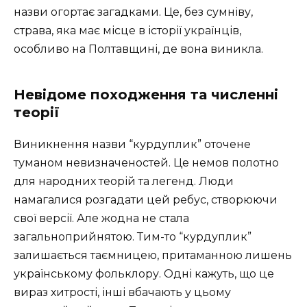
назви огортає загадками. Це, без сумніву,
страва, яка має місце в історії українців,
особливо на Полтавщині, де вона виникла.
Невідоме походження та численні
теорії
Виникнення назви “курдуплик” оточене
туманом невизначеностей. Це немов полотно
для народних теорій та легенд. Люди
намагалися розгадати цей ребус, створюючи
свої версії. Але жодна не стала
загальноприйнятою. Тим-то “курдуплик”
залишається таємницею, притаманною лишень
українському фольклору. Одні кажуть, що це
вираз хитрості, інші вбачають у цьому