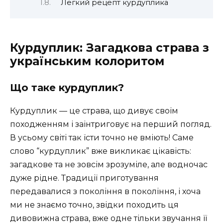
Легкий рецепт курдуплика
Курдуплик: Загадкова страва з
українським колоритом
Що таке курдуплик?
Курдуплик — це страва, що дивує своїм
походженням і заінтриговує на перший погляд.
В усьому світі так їсти точно не вміють! Саме
слово “курдуплик” вже викликає цікавість:
загадкове та не зовсім зрозуміле, але водночас
дуже рідне. Традиції приготування
передавалися з покоління в покоління, і хоча
ми не знаємо точно, звідки походить ця
дивовижна страва, вже одне тільки звучання її