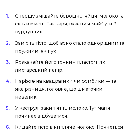
Спершу змішайте борошно, яйця, молоко та
сіль в мисці. Так заряджається майбутній
курдуплик!
Замісіть тісто, щоб воно стало однорідним та
пружним, як пух.
Розкачайте його тонким пластом, як
листарський папір.
Наріжте на квадратики чи ромбики — та
яка різниця, головне, що шматочки
невеликі.
У каструлі закип’ятіть молоко. Тут магія
починає відбуватися.
Кидайте тісто в кипляче молоко. Почнеться