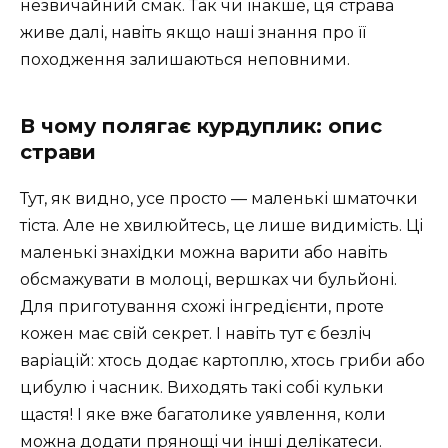
незвичайний смак. Так чи інакше, ця страва
живе далі, навіть якщо наші знання про її
походження залишаються неповними.
В чому полягає курдуплик: опис
страви
Тут, як видно, усе просто — маленькі шматочки
тіста. Але не хвилюйтесь, це лише видимість. Ці
маленькі знахідки можна варити або навіть
обсмажувати в молоці, вершках чи бульйоні.
Для приготування схожі інгредієнти, проте
кожен має свій секрет. І навіть тут є безліч
варіацій: хтось додає картоплю, хтось гриби або
цибулю і часник. Виходять такі собі кульки
щастя! І яке вже багатолике уявлення, коли
можна додати прянощі чи інші делікатеси.