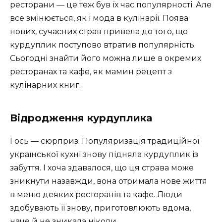
ресторани — це теж був їх час популярності. Але
все змінюється, як і мода в кулінарії. Поява
нових, сучасних страв привела до того, що
курдуплик поступово втратив популярність.
Сьогодні знайти його можна лише в окремих
ресторанах та кафе, як мамин рецепт з
кулінарних книг.
Відродження курдуплика
І ось — сюрприз. Популяризація традиційної
української кухні знову підняла курдуплик із
забуття. І хоча здавалося, що ця страва може
зникнути назавжди, вона отримала нове життя
в меню деяких ресторанів та кафе. Люди
здобувають її знову, приготовлюють вдома,
наче й не зникала ніколи.