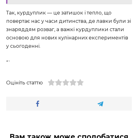
Так, курдуплик — це затишок і тепло, що
повертає нас у часи дитинства, де лавки були зі
знаряддям розваг, а важкі курдуплики стали
основою для нових кулінарних експериментів
у сьогоденні. ️
“`
Оцініть статтю
Вам також може сподобатися