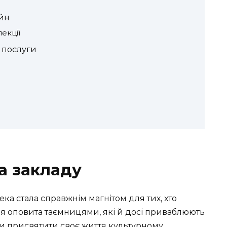
айн
лекції
і послуги
ка закладу
тека стала справжнім магнітом для тих, хто
ння оповита таємницями, які й досі приваблюють
ли присвятити своє життя культурному