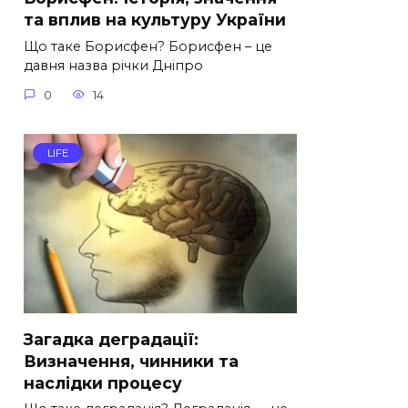
та вплив на культуру України
Що таке Борисфен? Борисфен – це
давня назва річки Дніпро
0
14
LIFE
Загадка деградації:
Визначення, чинники та
наслідки процесу