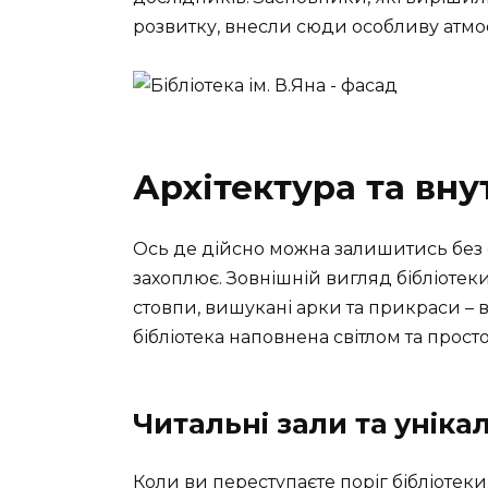
розвитку, внесли сюди особливу атмос
Архітектура та вну
Ось де дійсно можна залишитись без с
захоплює. Зовнішній вигляд бібліотеки
стовпи, вишукані арки та прикраси – 
бібліотека наповнена світлом та прост
Читальні зали та унікал
Коли ви переступаєте поріг бібліотеки, 