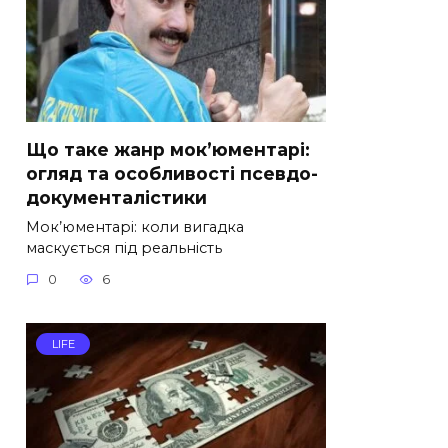
Що таке жанр мок’юментарі:
огляд та особливості псевдо-
документалістики
Мок’юментарі: коли вигадка
маскується під реальність
0
6
LIFE