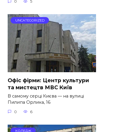
0
5
UNCATEGORIZED
Офіс фірми: Центр культури
та мистецтв МВС Київ
В самому серці Києва — на вулиці
Пилипа Орлика, 16
0
6
КОЛЕДЖ