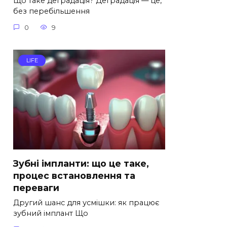
Що таке деградація? Деградація — це,
без перебільшення
0
9
LIFE
Зубні імпланти: що це таке,
процес встановлення та
переваги
Другий шанс для усмішки: як працює
зубний імплант Що