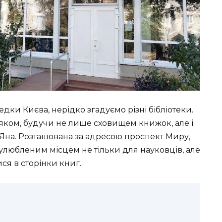
дки Києва, нерідко згадуємо різні бібліотеки.
бняком, будучи не лише сховищем книжок, але і
В.Яна. Розташована за адресою проспект Миру,
ла улюбленим місцем не тільки для науковців, але
ися в сторінки книг.