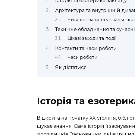
Історія та езотерика закладу
Архітектура та внутрішній диз
Читальні зали та унікальні ко
Технічне обладнання та сучасн
Цікаві заходи та події
Контакти та часи роботи
Часи роботи
Як дістатися
Історія та езотери
Відкрита на початку ХХ століття, бібліо
шукає знання. Сама історія її заснува
дослідників. Засновники, які виріши