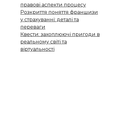
правові аспекти процесу
Розкриття поняття франшизи
у страхуванні: деталі та
переваги
Квести: захоплюючі пригоди в
реальному світі та
віртуальності