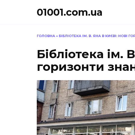
Перейти
01001.com.ua
до
вмісту
ГОЛОВНА
»
БІБЛІОТЕКА ІМ. В. ЯНА В КИЄВІ: НОВІ 
Бібліотека ім. В
горизонти зна