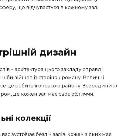
феру, що відчувається в кожному залі.
трішній дизайн
лів – архітектура цього закладу справді
 ніби зійшов із сторінок роману. Величні
все це робить її окрасою району. Зсередини ж
ором, де кожен зал має своє обличчя.
ьні колекції
вас зустрічає безліч залів, кожен з яких має