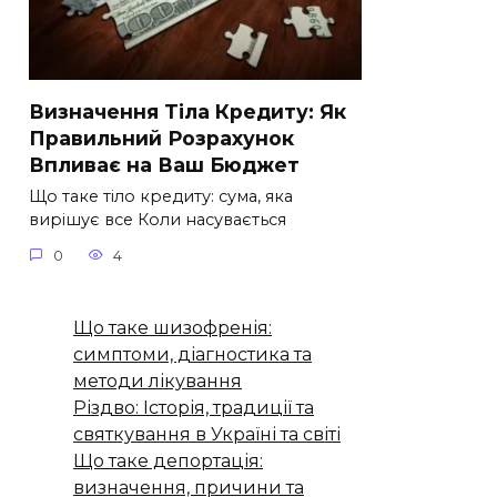
Визначення Тіла Кредиту: Як
Правильний Розрахунок
Впливає на Ваш Бюджет
Що таке тіло кредиту: сума, яка
вирішує все Коли насувається
0
4
Що таке шизофренія:
симптоми, діагностика та
методи лікування
Різдво: Історія, традиції та
святкування в Україні та світі
Що таке депортація:
визначення, причини та