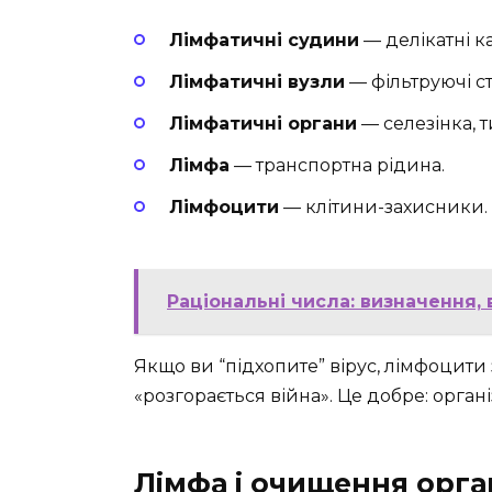
Лімфатичні судини
— делікатні к
Лімфатичні вузли
— фільтруючі ста
Лімфатичні органи
— селезінка, т
Лімфа
— транспортна рідина.
Лімфоцити
— клітини-захисники.
Раціональні числа: визначення,
Якщо ви “підхопите” вірус, лімфоцит
«розгорається війна». Це добре: орган
Лімфа і очищення орга