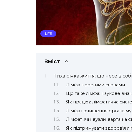
LIFE
Зміст
Тиха річка життя: що несе в соб
Лімфа простими словами
Що таке лімфа: наукове визн
Як працює лімфатична сист
Лімфа і очищення організму
Лімфатичні вузли: варта на 
Як підтримувати здоров’я л