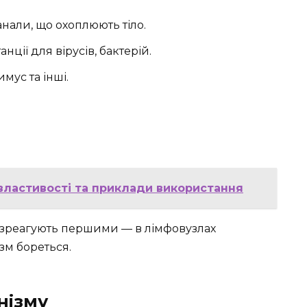
анали, що охоплюють тіло.
нції для вірусів, бактерій.
имус та інші.
 властивості та приклади використання
и зреагують першими — в лімфовузлах
ізм бореться.
нізму