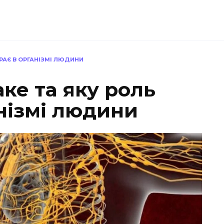
ГРАЄ В ОРГАНІЗМІ ЛЮДИНИ
аке та яку роль
анізмі людини