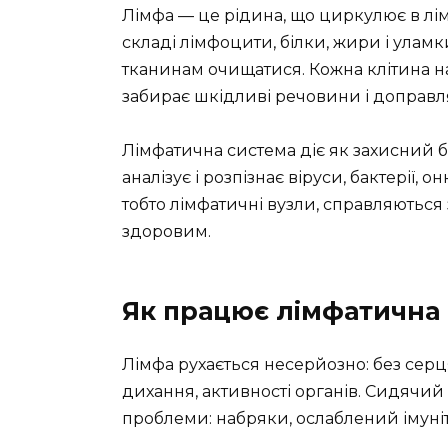
Лімфа — це рідина, що циркулює в лімф
складі лімфоцити, білки, жири і улам
тканинам очищатися. Кожна клітина на
забирає шкідливі речовини і доправляє
Лімфатична система діє як захисний бар
аналізує і розпізнає віруси, бактерії, 
тобто лімфатичні вузли, справляються
здоровим.
Як працює лімфатична
Лімфа рухається несерйозно: без серця,
дихання, активності органів. Сидячий с
проблеми: набряки, ослаблений імуніт