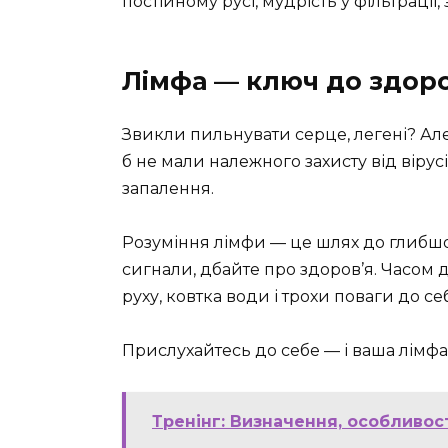
постійному русі, мудрість у фільтрації
Лімфа — ключ до здоро
Звикли пильнувати серце, легені? Але
б не мали належного захисту від вірус
запалення.
Розуміння лімфи — це шлях до глибшо
сигнали, дбайте про здоров’я. Часом 
руху, ковтка води і трохи поваги до се
Прислухайтесь до себе — і ваша лімфа
Тренінг: Визначення, особливос