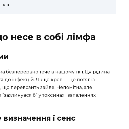
тіла
що несе в собі лімфа
ми
яка безперервно тече в нашому тілі. Ця рідина
тя до інфекцій. Якщо кров — це потяг із
, що перевозить зайве. Непомітна, але
 “захлинувся б” у токсинах і запаленнях.
 визначення і сенс