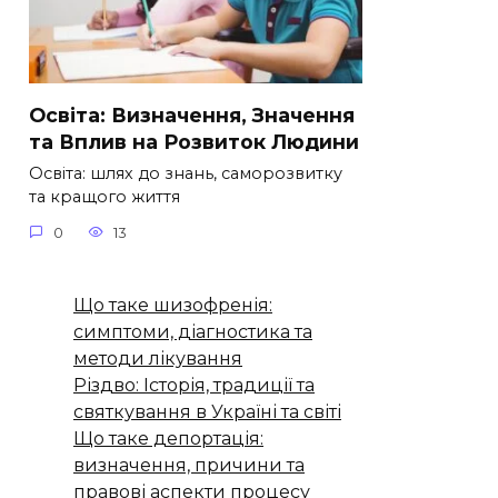
Освіта: Визначення, Значення
та Вплив на Розвиток Людини
Освіта: шлях до знань, саморозвитку
та кращого життя
0
13
Що таке шизофренія:
симптоми, діагностика та
методи лікування
Різдво: Історія, традиції та
святкування в Україні та світі
Що таке депортація:
визначення, причини та
правові аспекти процесу