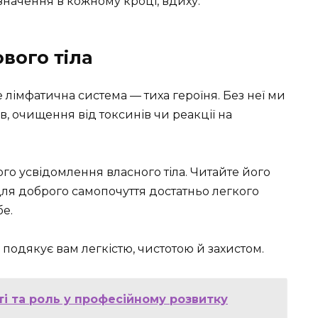
, значення в кожному кроці, вдиху.
вого тіла
 лімфатична система — тиха героїня. Без неї ми
ів, очищення від токсинів чи реакції на
го усвідомлення власного тіла. Читайте його
для доброго самопочуття достатньо легкого
бе.
 подякує вам легкістю, чистотою й захистом.
ті та роль у професійному розвитку