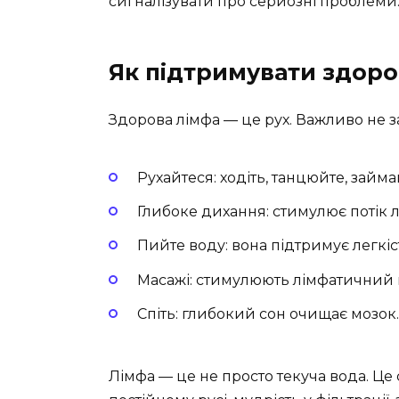
сигналізувати про серйозні проблеми
Як підтримувати здоро
Здорова лімфа — це рух. Важливо не за
Рухайтеся: ходіть, танцюйте, займ
Глибоке дихання: стимулює потік 
Пийте воду: вона підтримує легкіс
Масажі: стимулюють лімфатичний п
Спіть: глибокий сон очищає мозок.
Лімфа — це не просто текуча вода. Це с