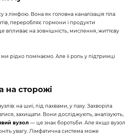
 з лімфою. Вона як головна каналізація тіла:
ів, переробляє гормони і продукти
це впливає на зовнішність, мислення, життєву
и рідко помічаємо. Але її роль у підтримці
а на сторожі
злів: на шиї, під пахвами, у паху. Захворіла
ися, захищати. Вони досліджують, аналізують,
вий вузол
— це знак боротьби. Але якщо вузол
рніть увагу. Лімфатична система може