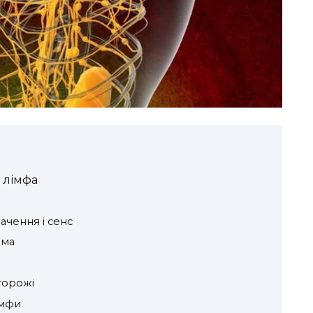
і лімфа
ачення і сенс
ема
сторожі
імфи