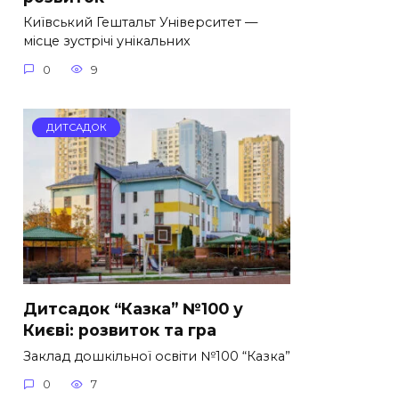
Київський Гештальт Університет —
місце зустрічі унікальних
0
9
ДИТСАДОК
Дитсадок “Казка” №100 у
Києві: розвиток та гра
Заклад дошкільної освіти №100 “Казка”
0
7