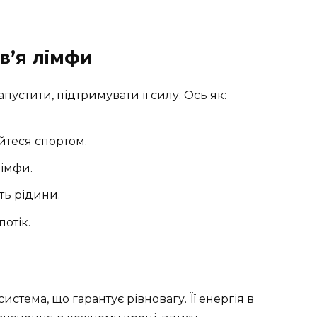
.
в’я лімфи
пустити, підтримувати її силу. Ось як:
айтеся спортом.
лімфи.
ть рідини.
отік.
истема, що гарантує рівновагу. Її енергія в