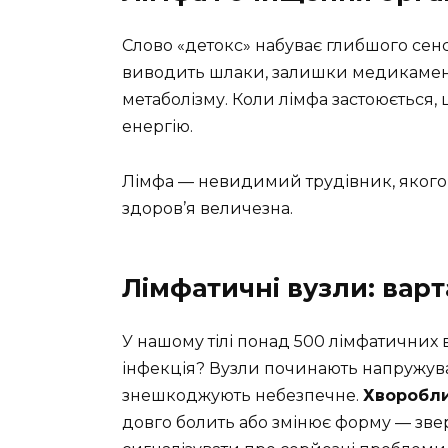
Слово «детокс» набуває глибшого сенсу
виводить шлаки, залишки медикамент
метаболізму. Коли лімфа застоюється, 
енергію.
Лімфа — невидимий трудівник, якого м
здоров’я величезна.
Лімфатичні вузли: варт
У нашому тілі понад 500 лімфатичних ву
інфекція? Вузли починають напружуват
знешкоджують небезпечне.
Хворобли
довго болить або змінює форму — зве