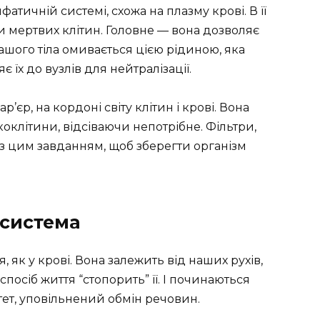
атичній системі, схожа на плазму крові. В її
ки мертвих клітин. Головне — вона дозволяє
шого тіла омивається цією рідиною, яка
 їх до вузлів для нейтралізації.
’єр, на кордоні світу клітин і крові. Вона
онкоклітини, відсіваючи непотрібне. Фільтри,
 з цим завданням, щоб зберегти організм
 система
 як у крові. Вона залежить від наших рухів,
посіб життя “стопорить” її. І починаються
ет, уповільнений обмін речовин.