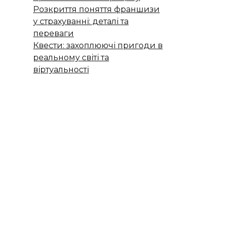
Розкриття поняття франшизи
у страхуванні: деталі та
переваги
Квести: захоплюючі пригоди в
реальному світі та
віртуальності