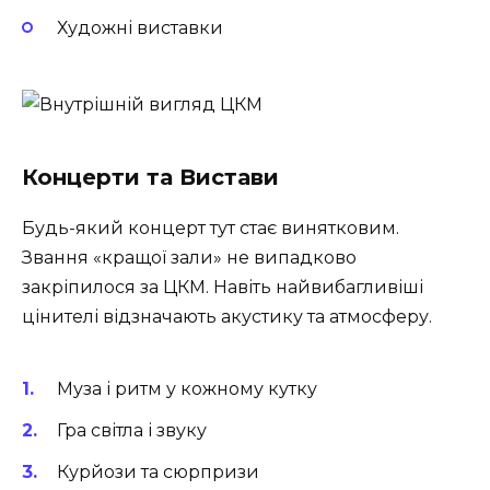
Художні виставки
Концерти та Вистави
Будь-який концерт тут стає винятковим.
Звання «кращої зали» не випадково
закріпилося за ЦКМ. Навіть найвибагливіші
цінителі відзначають акустику та атмосферу.
Муза і ритм у кожному кутку
Гра світла і звуку
Курйози та сюрпризи