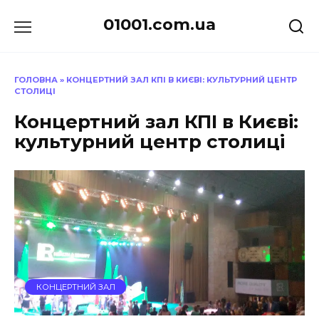
Перейти
01001.com.ua
до
вмісту
ГОЛОВНА
»
КОНЦЕРТНИЙ ЗАЛ КПІ В КИЄВІ: КУЛЬТУРНИЙ ЦЕНТР
СТОЛИЦІ
Концертний зал КПІ в Києві:
культурний центр столиці
КОНЦЕРТНИЙ ЗАЛ