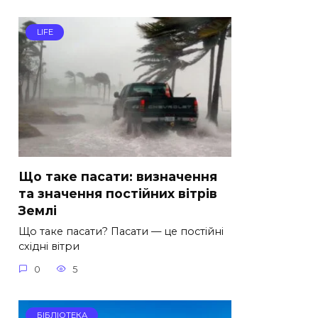
LIFE
Що таке пасати: визначення
та значення постійних вітрів
Землі
Що таке пасати? Пасати — це постійні
східні вітри
0
5
БІБЛІОТЕКА