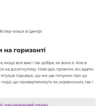
и на горизонті
ь якщо все вже і так добре, як воно є. Але в
 на досягнутому. Нові ідеї, проекти, які здатні
нтуїція підказує, що ми ще почуємо про це
події, що привертатимуть як українських, так і
ві: національний палац