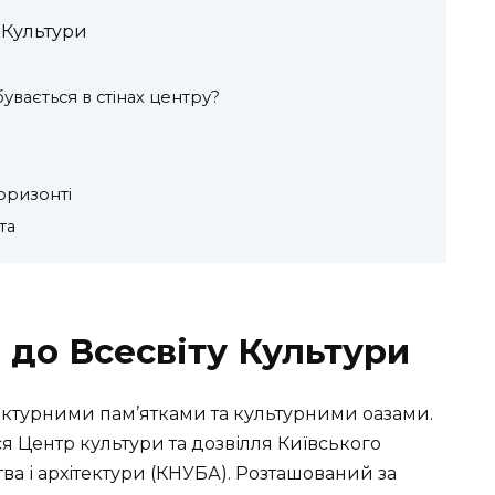
 Культури
бувається в стінах центру?
оризонті
та
 до Всесвіту Культури
ітектурними пам’ятками та культурними оазами.
ся Центр культури та дозвілля Київського
ва і архітектури (КНУБА). Розташований за