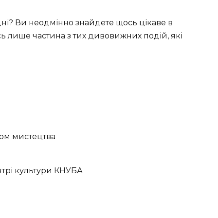
ідні? Ви неодмінно знайдете щось цікаве в
сь лише частина з тих дивовижних подій, які
орм мистецтва