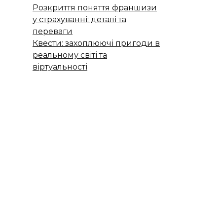
Розкриття поняття франшизи
у страхуванні: деталі та
переваги
Квести: захоплюючі пригоди в
реальному світі та
віртуальності