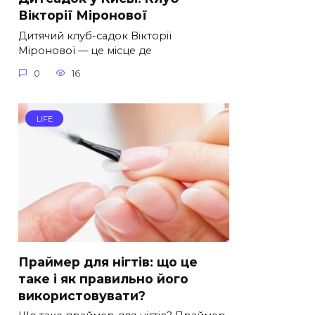
Вікторії Міронової
Дитячий клуб-садок Вікторії
Міронової — це місце де
0
16
LIFE
Праймер для нігтів: що це
таке і як правильно його
використовувати?