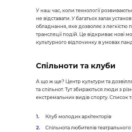
У наш час, коли технології розвивают
не відставати. У багатьох залах устан
обладнання, яке дозволяє з легкістю
трансляції подій. Це відкриває нові м
культурного відпочинку в умовах панд
Спільноти та клуби
А що ж ще? Центр культури та дозвілл
та спільнот. Тут збираються люди з рі
екстремальних видів спорту. Список т
Клуб молодих архітекторів
Спільнота любителів театрального