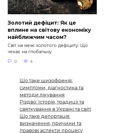
Золотий дефіцит: Як це
вплине на світову економіку
найближчим часом?
Світ на межі золотого дефіциту: Що
чекає на глобальну
0
4
Що таке шизофренія:
симптоми, діагностика та
методи лікування
Різдво: Історія, традиції та
святкування в Україні та світі
Що таке депортація:
визначення, причини та
правові аспекти процесу