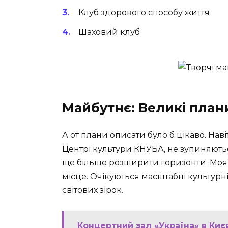
Клуб здорового способу життя
Шаховий клуб
Майбутнє: Великі план
А от плани описати було б цікаво. Навіт
Центрі культури КНУБА, не зупиняються
ще більше розширити горизонти. Моя і
місце. Очікуються масштабні культурні 
світових зірок.
Концертний зал «Україна» в Киє