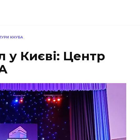
ТУРИ КНУБА
 у Києві: Центр
А