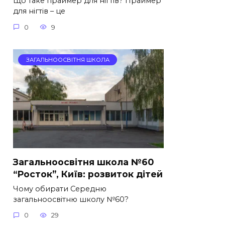
Що таке праймер для нігтів? Праймер
для нігтів – це
0
9
ЗАГАЛЬНООСВІТНЯ ШКОЛА
Загальноосвітня школа №60
“Росток”, Київ: розвиток дітей
Чому обирати Середню
загальноосвітню школу №60?
0
29