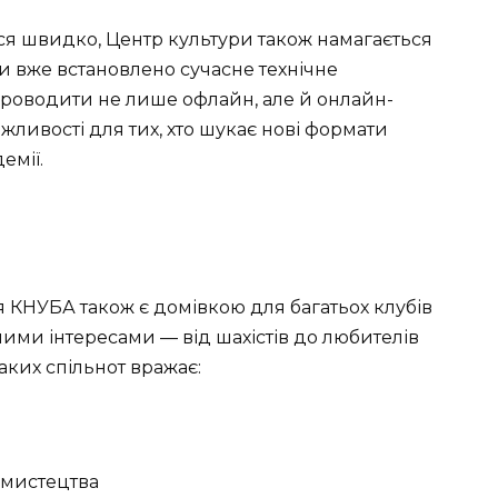
ься швидко, Центр культури також намагається
ови вже встановлено сучасне технічне
 проводити не лише офлайн, але й онлайн-
ожливості для тих, хто шукає нові формати
емії.
я КНУБА також є домівкою для багатьох клубів
зними інтересами — від шахістів до любителів
аких спільнот вражає:
 мистецтва