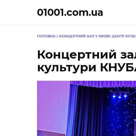
Перейти
01001.com.ua
до
вмісту
ГОЛОВНА
»
КОНЦЕРТНИЙ ЗАЛ У КИЄВІ: ЦЕНТР КУЛЬ
Концертний зал
культури КНУБ