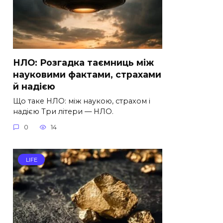
НЛО: Розгадка таємниць між
науковими фактами, страхами
й надією
Що таке НЛО: між наукою, страхом і
надією Три літери — НЛО.
0
14
LIFE