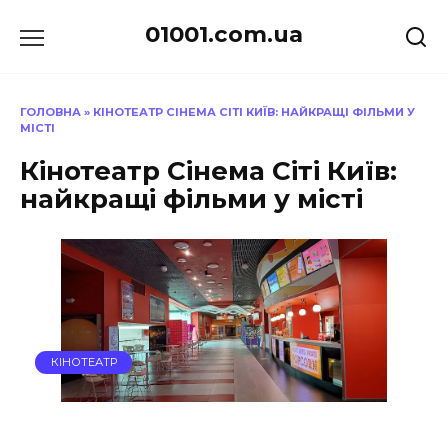
Перейти
01001.com.ua
до
вмісту
ГОЛОВНА
»
КІНОТЕАТР СІНЕМА СІТІ КИЇВ: НАЙКРАЩІ ФІЛЬМИ У
МІСТІ
Кінотеатр Сінема Сіті Київ:
найкращі фільми у місті
КІНОТЕАТР