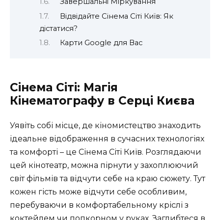
Завершальні Міркування
Відвідайте Сінема Сіті Київ: Як
дістатися?
Карти Google для Вас
Сінема Сіті: Магія
Кінематографу в Серці Києва
Уявіть собі місце, де кіномистецтво знаходить
ідеальне відображення в сучасних технологіях
та комфорті – це Сінема Сіті Київ. Розглядаючи
цей кінотеатр, можна пірнути у захоплюючий
світ фільмів та відчути себе на краю сюжету. Тут
кожен гість може відчути себе особливим,
перебуваючи в комфортабельному кріслі з
коктейлем чи попкорном у руках. Заглибтеся в