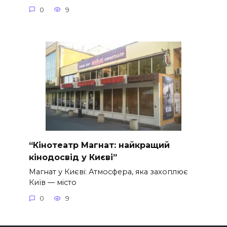
0
9
“Кінотеатр Магнат: найкращий
кінодосвід у Києві”
Магнат у Києві: Атмосфера, яка захоплює
Київ — місто
0
9