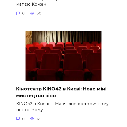
магією Кожен
0
30
Кінотеатр KINO42 в Києві: Нове міні-
мистецтво кіно
KINO42 в Києві — Магія кіно в історичному
центрі Чому
0
12