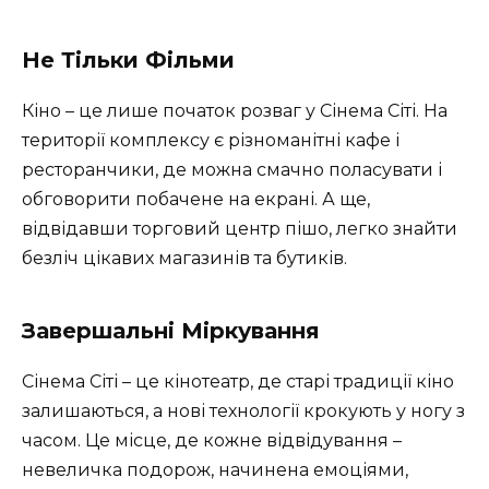
Не Тільки Фільми
Кіно – це лише початок розваг у Сінема Сіті. На
території комплексу є різноманітні кафе і
ресторанчики, де можна смачно поласувати і
обговорити побачене на екрані. А ще,
відвідавши торговий центр пішо, легко знайти
безліч цікавих магазинів та бутиків.
Завершальні Міркування
Сінема Сіті – це кінотеатр, де старі традиції кіно
залишаються, а нові технології крокують у ногу з
часом. Це місце, де кожне відвідування –
невеличка подорож, начинена емоціями,