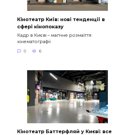
Кінотеатр Київ: нові тенденції в
сфері кінопоказу
Кадр в Києві – магічне розмаїття
кінематографії
0
6
Кінотеатр Баттерфляй у Києві: все