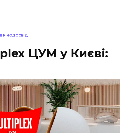
АШ КІНОДОСВІД
plex ЦУМ у Києві:
д