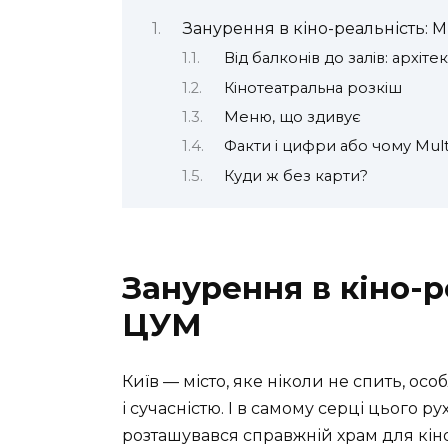
Занурення в кіно-реальність: M
Від балконів до залів: архіт
Кінотеатральна розкіш
Меню, що здивує
Факти і цифри або чому Mult
Куди ж без карти?
Занурення в кіно-р
ЦУМ
Київ — місто, яке ніколи не спить, осо
і сучасністю. І в самому серці цього р
розташувався справжній храм для кіно