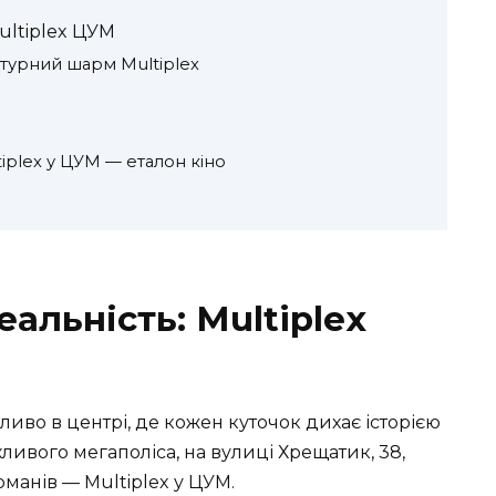
ultiplex ЦУМ
ектурний шарм Multiplex
iplex у ЦУМ — еталон кіно
еальність: Multiplex
бливо в центрі, де кожен куточок дихає історією
ухливого мегаполіса, на вулиці Хрещатик, 38,
манів — Multiplex у ЦУМ.