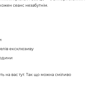
кожен сеанс незабутнім.
и
елів ексклюзиву
родини
ть на вас тут. Так що можна сміливо