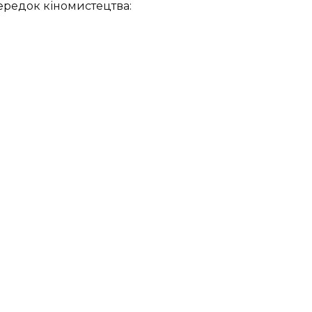
ередок кіномистецтва: