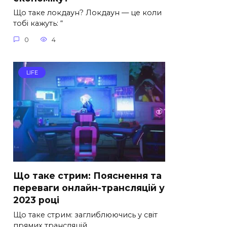
Що таке локдаун? Локдаун — це коли
тобі кажуть: “
0
4
LIFE
Що таке стрим: Пояснення та
переваги онлайн-трансляцій у
2023 році
Що таке стрим: заглиблюючись у світ
прямих трансляцій