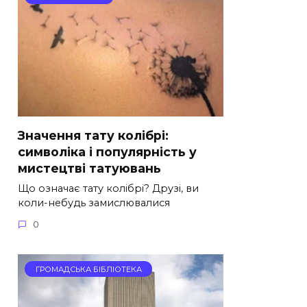
Значення тату колібрі:
символіка і популярність у
мистецтві татуювань
Що означає тату колібрі? Друзі, ви
коли-небудь замислювалися
0
ГРОМАДСЬКА БІБЛІОТЕКА