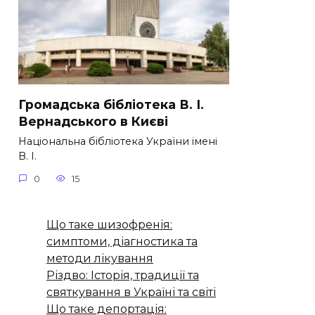
Громадська бібліотека В. І.
Вернадського в Києві
Національна бібліотека України імені
В. І.
0
15
Що таке шизофренія:
симптоми, діагностика та
методи лікування
Різдво: Історія, традиції та
святкування в Україні та світі
Що таке депортація: