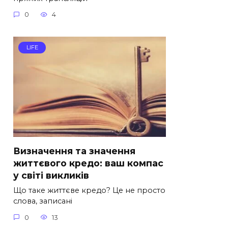
0
4
LIFE
Визначення та значення
життєвого кредо: ваш компас
у світі викликів
Що таке життєве кредо? Це не просто
слова, записані
0
13