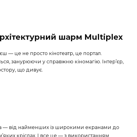
 архітектурний шарм Multiplex
 — це не просто кінотеатр, це портал.
ється, занурюючи у справжню кіномагію. Інтер’єр,
стору, що дивує.
ача — від найменших із широкими екранами до
’яких кріслах. І все це — з використанням