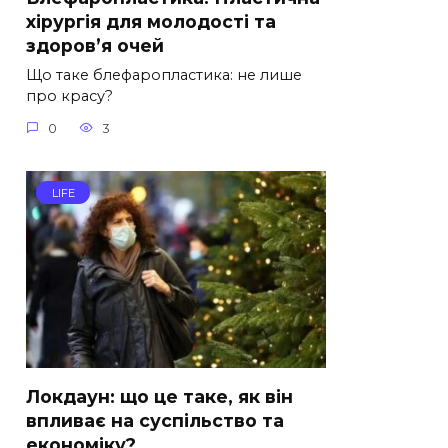
хірургія для молодості та
здоров’я очей
Що таке блефаропластика: не лише
про красу?
0
3
LIFE
Локдаун: що це таке, як він
впливає на суспільство та
економіку?