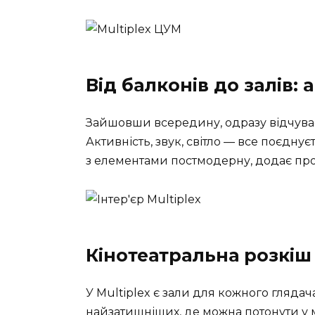
Від балконів до залів:
Зайшовши всередину, одразу відчуваєш
Активність, звук, світло — все поєдну
з елементами постмодерну, додає про
Кінотеатральна розкіш
У Multiplex є зали для кожного гляд
найзатишніших, де можна потонути у м