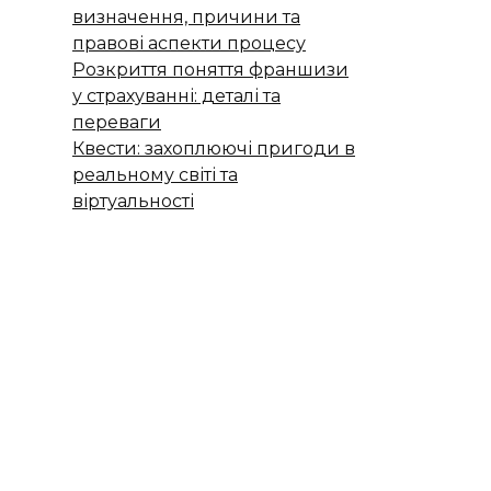
визначення, причини та
правові аспекти процесу
Розкриття поняття франшизи
у страхуванні: деталі та
переваги
Квести: захоплюючі пригоди в
реальному світі та
віртуальності