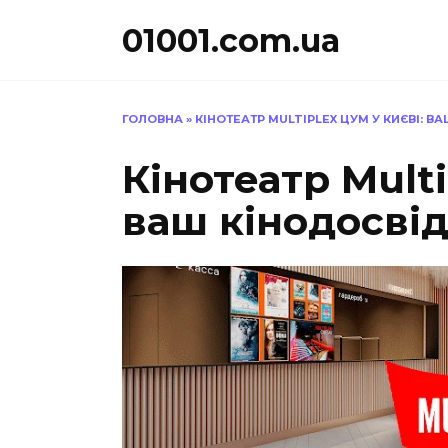
Перейти
01001.com.ua
до
вмісту
ГОЛОВНА
»
КІНОТЕАТР MULTIPLEX ЦУМ У КИЄВІ: В
Кінотеатр Multi
ваш кінодосві