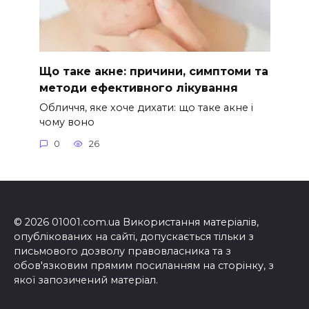
Що таке акне: причини, симптоми та
методи ефективного лікування
Обличчя, яке хоче дихати: що таке акне і
чому воно
0
26
© 2026 01001.com.ua Використання матеріалів,
опублікованих на сайті, допускається тільки з
письмового дозволу правовласника та з
обов'язковим прямим посиланням на сторінку, з
якої запозичений матеріал.