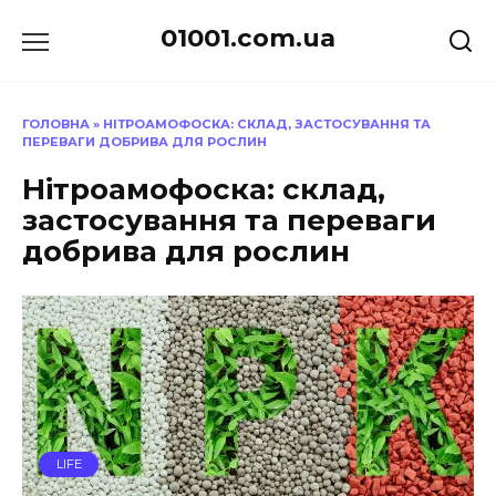
Перейти
01001.com.ua
до
вмісту
ГОЛОВНА
»
НІТРОАМОФОСКА: СКЛАД, ЗАСТОСУВАННЯ ТА
ПЕРЕВАГИ ДОБРИВА ДЛЯ РОСЛИН
Нітроамофоска: склад,
застосування та переваги
добрива для рослин
LIFE