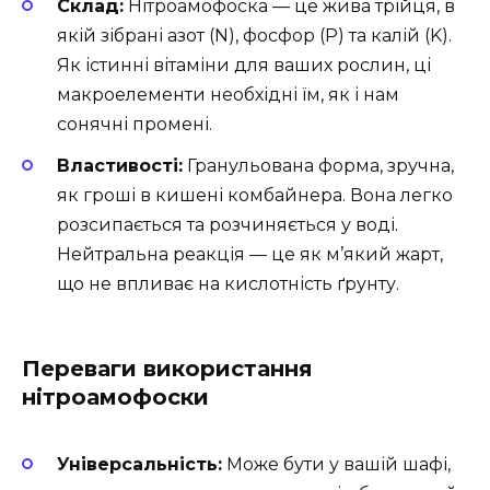
Склад:
Нітроамофоска — це жива трійця, в
якій зібрані азот (N), фосфор (P) та калій (K).
Як істинні вітаміни для ваших рослин, ці
макроелементи необхідні їм, як і нам
сонячні промені.
Властивості:
Гранульована форма, зручна,
як гроші в кишені комбайнера. Вона легко
розсипається та розчиняється у воді.
Нейтральна реакція — це як м’який жарт,
що не впливає на кислотність ґрунту.
Переваги використання
нітроамофоски
Універсальність:
Може бути у вашій шафі,