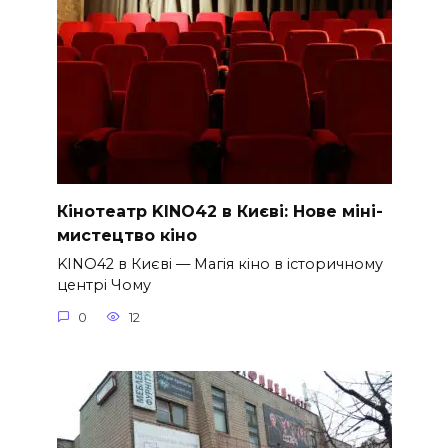
Кінотеатр KINO42 в Києві: Нове міні-
мистецтво кіно
KINO42 в Києві — Магія кіно в історичному
центрі Чому
0
12