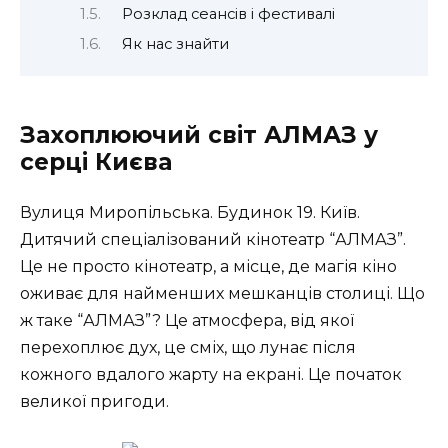
Розклад сеансів і фестивалі
Як нас знайти
Захоплюючий світ АЛМАЗ у
серці Києва
Вулиця Миропільська. Будинок 19. Київ.
Дитячий спеціалізований кінотеатр “АЛМАЗ”.
Це не просто кінотеатр, а місце, де магія кіно
оживає для найменших мешканців столиці. Що
ж таке “АЛМАЗ”? Це атмосфера, від якої
перехоплює дух, це сміх, що лунає після
кожного вдалого жарту на екрані. Це початок
великої пригоди.