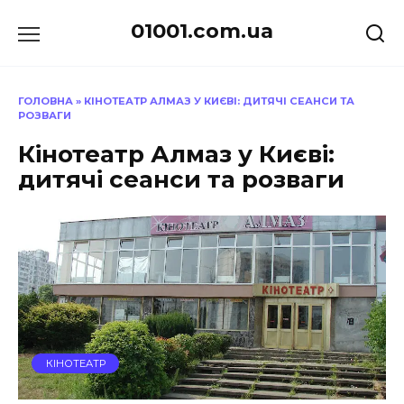
Перейти
01001.com.ua
до
вмісту
ГОЛОВНА
»
КІНОТЕАТР АЛМАЗ У КИЄВІ: ДИТЯЧІ СЕАНСИ ТА
РОЗВАГИ
Кінотеатр Алмаз у Києві:
дитячі сеанси та розваги
КІНОТЕАТР