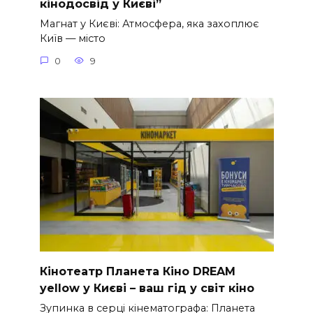
кінодосвід у Києві”
Магнат у Києві: Атмосфера, яка захоплює
Київ — місто
0
9
Кінотеатр Планета Кіно DREAM
yellow у Києві – ваш гід у світ кіно
Зупинка в серці кінематографа: Планета