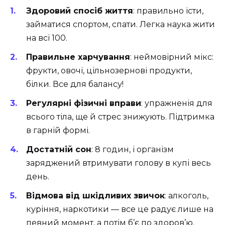
Здоровий спосіб життя
: правильно їсти,
займатися спортом, спати. Легка наука жити
на всі 100.
Правильне харчування
: неймовірний мікс:
фрукти, овочі, цільнозернові продукти,
білки. Все для балансу!
Регулярні фізичні вправи
: упражненія для
всього тіла, ще й стрес знижують. Підтримка
в гарній формі.
Достатній сон
: 8 годин, і організм
заряджений втримувати голову в купі весь
день.
Відмова від шкідливих звичок
: алкоголь,
куріння, наркотики — все це радує лише на
певний момент, а потім б’є по здоров’ю.