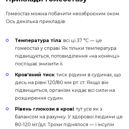
Гомеостаз можна побачити неозброєним оком.
Ось декілька прикладів:
Температура тіла
: всі ці 37 °C — це
гомеостаз у справі. Як тільки температура
підвищується, потовиділення «на конячці»
поспішає знизити її.
Кров’яний тиск
: тиск рідини в судинах, що
десь на рівні 120/80 мм рт. ст. Якщо він
підвищиться, організм кидає всі сили на
розширення судин.
Рівень глюкози в крові
: тут усе як з
балансом на рахунку. У здорової людини це
80-120 мг/дл. Трохи піднялося — і інсулін