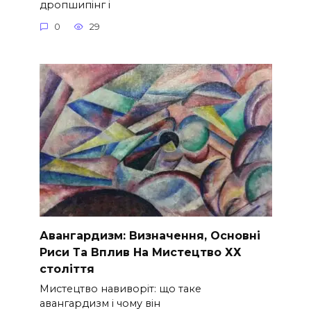
дропшипінг і
0
29
Авангардизм: Визначення, Основні
Риси Та Вплив На Мистецтво ХХ
століття
Мистецтво навиворіт: що таке
авангардизм і чому він