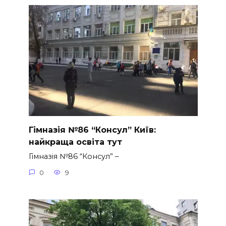
Гімназія №86 “Консул” Київ:
найкраща освіта тут
Гімназія №86 “Консул” –
0
9