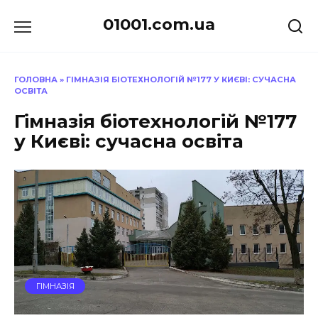
Перейти
01001.com.ua
до
вмісту
ГОЛОВНА
»
ГІМНАЗІЯ БІОТЕХНОЛОГІЙ №177 У КИЄВІ: СУЧАСНА
ОСВІТА
Гімназія біотехнологій №177
у Києві: сучасна освіта
ГІМНАЗІЯ