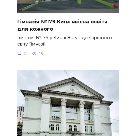
Гімназія №179 Київ: якісна освіта
для кожного
Гімназія №179 у Києві Вступ до чарівного
світу Гімназії
0
16