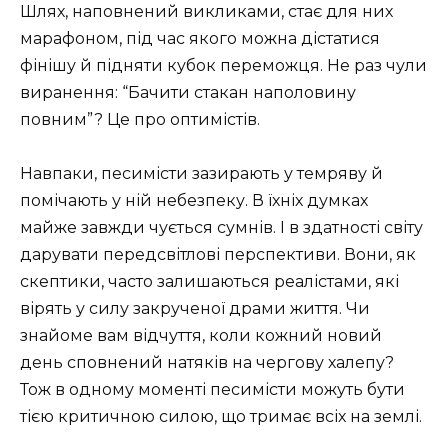
Шлях, наповнений викликами, стає для них
марафоном, під час якого можна дістатися
фінішу й підняти кубок переможця. Не раз чули
виранення: “Бачити стакан наполовину
повним”? Це про оптимістів.
Навпаки, песимісти зазирають у темряву й
помічають у ній небезпеку. В їхніх думках
майже завжди чується сумнів. І в здатності світу
дарувати передсвітлові перспективи. Вони, як
скептики, часто залишаються реалістами, які
вірять у силу закрученої драми життя. Чи
знайоме вам відчуття, коли кожний новий
день сповнений натяків на чергову халепу?
Тож в одному моменті песимісти можуть бути
тією критичною силою, що тримає всіх на землі.