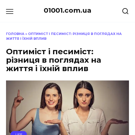
Перейти
01001.com.ua
до
вмісту
ГОЛОВНА
»
ОПТИМІСТ І ПЕСИМІСТ: РІЗНИЦЯ В ПОГЛЯДАХ НА
ЖИТТЯ І ЇХНІЙ ВПЛИВ
Оптиміст і песиміст:
різниця в поглядах на
життя і їхній вплив
LIFE