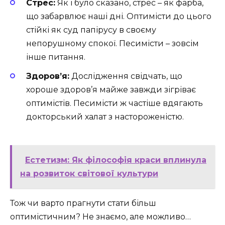
Стрес:
Як і було сказано, стрес – як фарба,
що забарвлює наші дні. Оптимісти до цього
стійкі як суд папірусу в своєму
непорушному спокої. Песимісти – зовсім
інше питання.
Здоров’я:
Дослідження свідчать, що
хороше здоров’я майже завжди зігріває
оптимістів. Песимісти ж частіше вдягають
докторський халат з настороженістю.
Естетизм: Як філософія краси вплинула
на розвиток світової культури
Тож чи варто прагнути стати більш
оптимістичним? Не знаємо, але можливо…