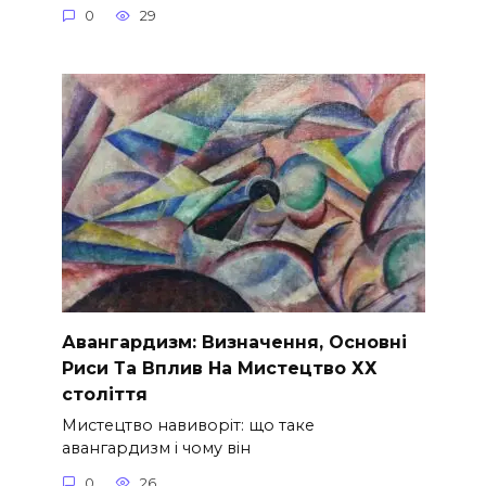
0
29
Авангардизм: Визначення, Основні
Риси Та Вплив На Мистецтво ХХ
століття
Мистецтво навиворіт: що таке
авангардизм і чому він
0
26