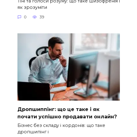
Тіні та голоси розуму: що таке шизофренія і
як зрозуміти
0
39
Дропшиппінг: що це таке і як
почати успішно продавати онлайн?
Бізнес без складу і кордонів: що таке
дропшипінг і