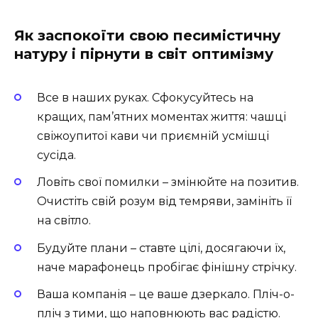
Як заспокоїти свою песимістичну
натуру і пірнути в світ оптимізму
Все в наших руках. Сфокусуйтесь на
кращих, пам’ятних моментах життя: чашці
свіжоупитої кави чи приємній усмішці
сусіда.
Ловіть свої помилки – змінюйте на позитив.
Очистіть свій розум від темряви, замініть її
на світло.
Будуйте плани – ставте цілі, досягаючи їх,
наче марафонець пробігає фінішну стрічку.
Ваша компанія – це ваше дзеркало. Пліч-о-
пліч з тими, що наповнюють вас радістю.