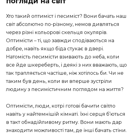
погляди на світ
Хто такий оптиміст і песиміст? Вони бачать наш
світ абсолютно по-різному, немов дивляться
через різні кольорові скельця окулярів.
Оптимісти – ті, що завжди сподіваються на
добре, навіть якщо біда стукає в двері.
Натомість песимісти взивають до неба, коли
все йде шкереберть, і деякі з них вважають, що
так трапляється частіше, ніж хотілось би. Чи не
таким був день, коли ви вперше зустріли
людину з песимістичним поглядом на життя?
Оптимісти, люди, котрі готові бачити світло
навіть у найтемнішій кімнаті. Їхні серця б’ються
в такт обнадійливому ритму. Вони мають дар
знаходити можливості там, де інші бачать стіни.