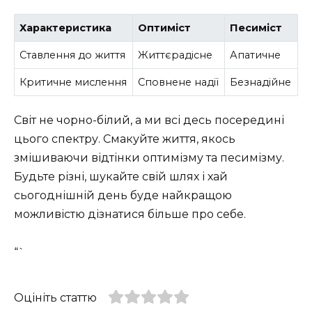
Характеристика
Оптиміст
Песиміст
Ставлення до життя
Життєрадісне
Апатичне
Критичне мислення
Сповнене надії
Безнадійне
Світ не чорно-білий, а ми всі десь посередині
цього спектру. Смакуйте життя, якось
змішиваючи відтінки оптимізму та песимізму.
Будьте різні, шукайте свій шлях і хай
сьогоднішній день буде найкращою
можливістю дізнатися більше про себе.
“`
Оцініть статтю