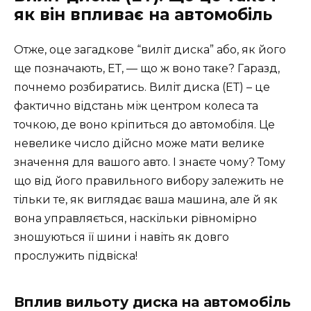
як він впливає на автомобіль
Отже, оце загадкове “виліт диска” або, як його
ще позначають, EТ, — що ж воно таке? Гаразд,
почнемо розбиратись. Виліт диска (ЕТ) – це
фактично відстань між центром колеса та
точкою, де воно кріпиться до автомобіля. Це
невелике число дійсно може мати велике
значення для вашого авто. І знаєте чому? Тому
що від його правильного вибору залежить не
тільки те, як виглядає ваша машина, але й як
вона управляється, наскільки рівномірно
зношуються її шини і навіть як довго
прослужить підвіска!
Вплив вильоту диска на автомобіль