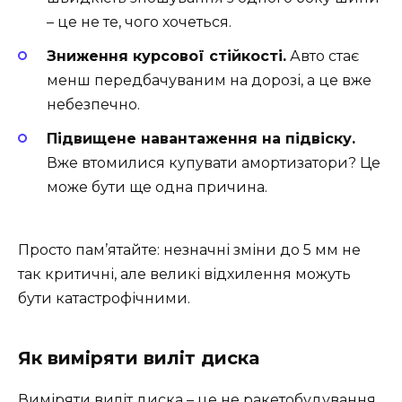
– це не те, чого хочеться.
Зниження курсової стійкості.
Авто стає
менш передбачуваним на дорозі, а це вже
небезпечно.
Підвищене навантаження на підвіску.
Вже втомилися купувати амортизатори? Це
може бути ще одна причина.
Просто пам’ятайте: незначні зміни до 5 мм не
так критичні, але великі відхилення можуть
бути катастрофічними.
Як виміряти виліт диска
Виміряти виліт диска – це не ракетобудування,