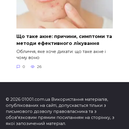
Що таке акне: причини, симптоми та
методи ефективного лікування
Обличчя, яке хоче дихати: що таке акне і
чому воно
0
26
© 2026 01001.com.ua Використання матеріалів,
опублікованих на сайті, допускається тільки з
письмового дозволу правовласника та з
обов'язковим прямим посиланням на сторінку, з
якої запозичений матеріал.