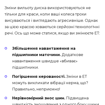
Зміни вильоту диска використовуються не
тільки для краси, коли ваші колеса трохи
висуваються і виглядають агресивніше. Однак
за цією красою ховаються серйозні технологічні
речі. Ось що може статися, якщо ви змінюєте ЕТ:
Збільшення навантаження на
підшипники маточини.
Додаткове
навантаження швидше «вбиває»
підшипники.
Погіршення керованості.
Зміни в ЕТ
можуть викликати вібрації керма, що?
Правильно, неприємно!
Нерівномірний знос шин.
Підвищена
швидкість зношування з одного боку шини