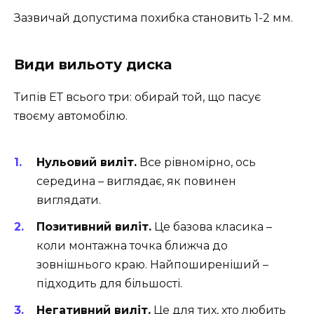
Зазвичай допустима похибка становить 1-2 мм.
Види вильоту диска
Типів ЕТ всього три: обирай той, що пасує
твоєму автомобілю.
Нульовий виліт.
Все рівномірно, ось
середина – виглядає, як повинен
виглядати.
Позитивний виліт.
Це базова класика –
коли монтажна точка ближча до
зовнішнього краю. Найпоширеніший –
підходить для більшості.
Негативний виліт.
Це для тих, хто любить