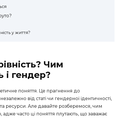
ься
руто?
ість у життя?
рівність? Чим
ь і гендер?
ретичне поняття. Це прагнення до
незалежно від статі чи гендерної ідентичності,
та ресурси. Але давайте розберемося, чим
р, адже часто ці поняття плутають, що заважає