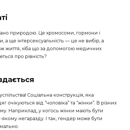
ті
овано природою. Це хромосоми, гормони і
, а ще інтерсексуальність — це не вибір, а
вж життя, хіба що за допомогою медичних
еться про рівність?
 здається
успільства! Соціальна конструкція, яка
дяг очікуються від “чоловіка” та “жінки”. В різних
му. Наприклад, у когось жінки мають бути
-якому негаразду. І так, гендер може бути
рмально.