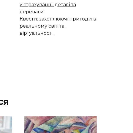
у страхуванні: деталі та
переваги
Квести: захоплюючі пригоди в
реальному світі та
віртуальності
ся