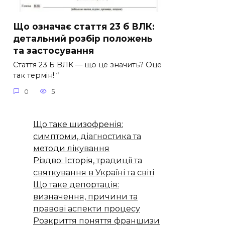
Що означає стаття 23 б ВЛК:
детальний розбір положень
та застосування
Стаття 23 Б ВЛК — що це значить? Оце
так термін! “
0
5
Що таке шизофренія:
симптоми, діагностика та
методи лікування
Різдво: Історія, традиції та
святкування в Україні та світі
Що таке депортація:
визначення, причини та
правові аспекти процесу
Розкриття поняття франшизи