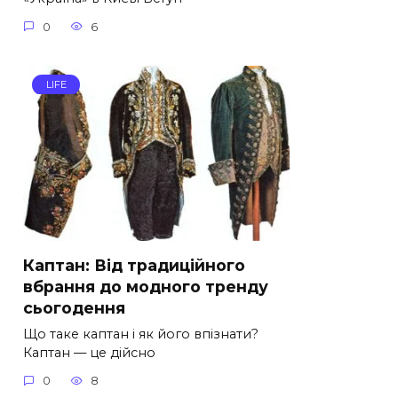
0
6
LIFE
Каптан: Від традиційного
вбрання до модного тренду
сьогодення
Що таке каптан і як його впізнати?
Каптан — це дійсно
0
8