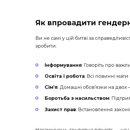
Як впровадити гендерн
Ви не самі у цій битві за справедливіс
зробити:
Інформування
: Говоріть про важл
Освіта і робота
: Всі повинні мати
Сім’я
: Домашні обов’язки на двох 
Боротьба з насильством
: Підтри
Захист прав
: Встановлення законі
Насамкінець, гендерна рівність — це 