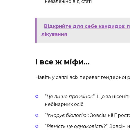
незалежно від статі.
Відкрийте для себе кандидоз: 
лікування
І все ж міфи…
Навіть у світлі всіх переваг гендерної р
“
Це лише про жінок
“: Що за нісені
небінарних осіб.
“
Ігнорує біологію
“: Зовсім ні! Прос
“
Рівність це однаковість
?”: Зовсім 