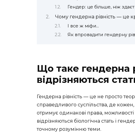
Гендер: це більше, ніж здаєт
Чому гендерна рівність — це к
І все ж міфи…
Як впровадити гендерну рівн
Що таке гендерна 
відрізняються стат
Гендерна рівність — це не просто тео
справедливого суспільства, де кожен, 
отримує одинакові права, можливості 
відрізняються біологічна стать і генде
точному розумінню теми.