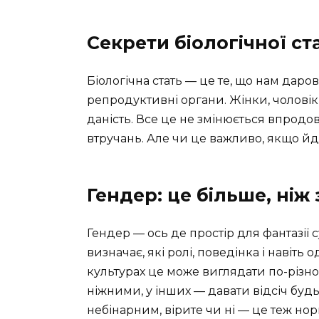
Секрети біологічної ста
Біологічна стать — це те, що нам дар
репродуктивні органи. Жінки, чоловіки
даність. Все це не змінюється впродо
втручань. Але чи це важливо, якщо йд
Гендер: це більше, ніж
Гендер — ось де простір для фантазії с
визначає, які ролі, поведінка і навіть о
культурах це може виглядати по-різно
ніжними, у інших — давати відсіч будь
небінарним, вірите чи ні — це теж но