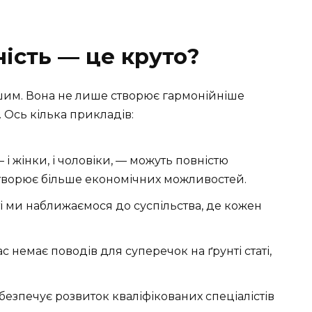
ість — це круто?
ішим. Вона не лише створює гармонійніше
. Ось кілька прикладів:
— і жінки, і чоловіки, — можуть повністю
 створює більше економічних можливостей.
сті ми наближаємося до суспільства, де кожен
вас немає поводів для суперечок на ґрунті статі,
абезпечує розвиток кваліфікованих спеціалістів