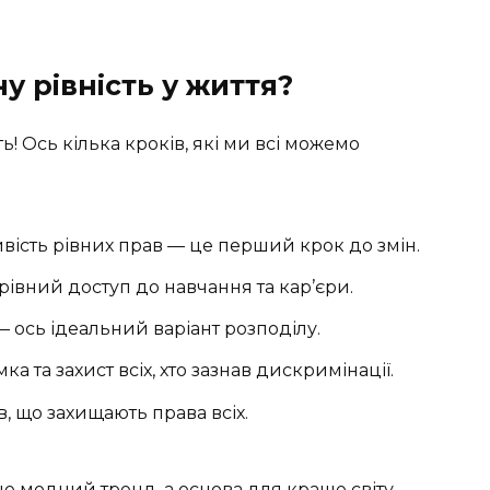
у рівність у життя?
ть! Ось кілька кроків, які ми всі можемо
ивість рівних прав — це перший крок до змін.
 рівний доступ до навчання та кар’єри.
— ось ідеальний варіант розподілу.
мка та захист всіх, хто зазнав дискримінації.
в, що захищають права всіх.
не модний тренд, а основа для краще світу.