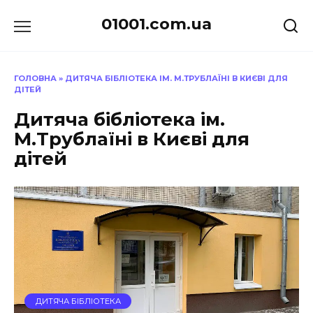
Перейти
01001.com.ua
до
вмісту
ГОЛОВНА
»
ДИТЯЧА БІБЛІОТЕКА ІМ. М.ТРУБЛАЇНІ В КИЄВІ ДЛЯ
ДІТЕЙ
Дитяча бібліотека ім.
М.Трублаїні в Києві для
дітей
ДИТЯЧА БІБЛІОТЕКА