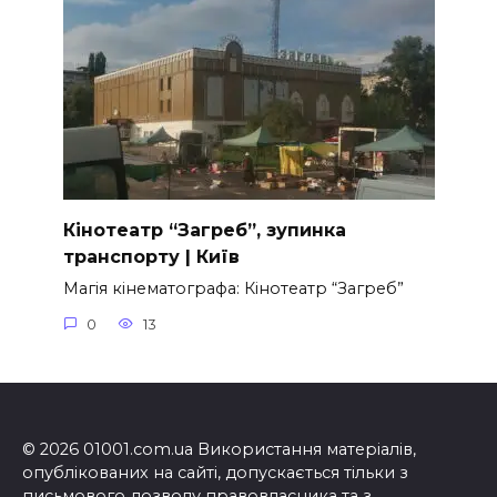
Кінотеатр “Загреб”, зупинка
транспорту | Київ
Магія кінематографа: Кінотеатр “Загреб”
0
13
© 2026 01001.com.ua Використання матеріалів,
опублікованих на сайті, допускається тільки з
письмового дозволу правовласника та з