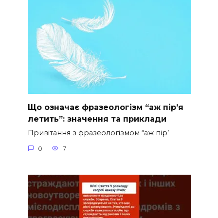
Що означає фразеологізм “аж пір’я
летить”: значення та приклади
Привітання з фразеологізмом “аж пір’
0
7