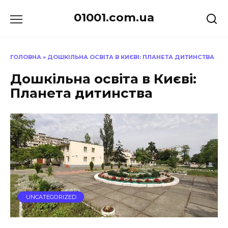
Перейти
01001.com.ua
до
вмісту
ГОЛОВНА
»
ДОШКІЛЬНА ОСВІТА В КИЄВІ: ПЛАНЕТА ДИТИНСТВА
Дошкільна освіта в Києві:
Планета дитинства
UNCATEGORIZED