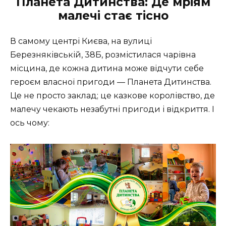
Планета Дитинства: Де мріям
малечі стає тісно
В самому центрі Києва, на вулиці
Березняківській, 38Б, розмістилася чарівна
місцина, де кожна дитина може відчути себе
героєм власної пригоди — Планета Дитинства.
Це не просто заклад; це казкове королівство, де
малечу чекають незабутні пригоди і відкриття. І
ось чому: