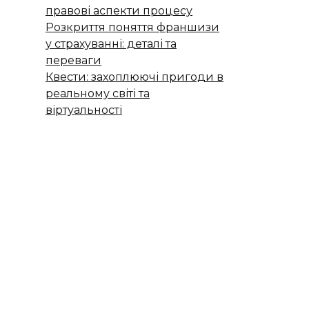
правові аспекти процесу
Розкриття поняття франшизи
у страхуванні: деталі та
переваги
Квести: захоплюючі пригоди в
реальному світі та
віртуальності