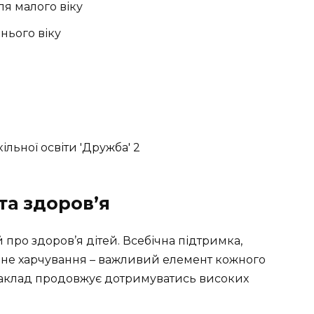
ля малого віку
ннього віку
та здоров’я
й про здоров’я дітей. Всебічна підтримка,
ане харчування – важливий елемент кожного
и заклад продовжує дотримуватись високих