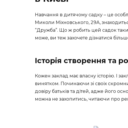
Навчання в дитячому садку – це особли
Миколи Міхновського, 29А, знаходить
“Дружба”. Що ж робить цей садок таки
може, ви теж захочете дізнатися більш
Історія створення та р
Кожен заклад має власну історію. І за
винятком. Починаючи зі своїх скромни
довіру батьків та дітей, адже його о
можна не захопитись, читаючи про ре