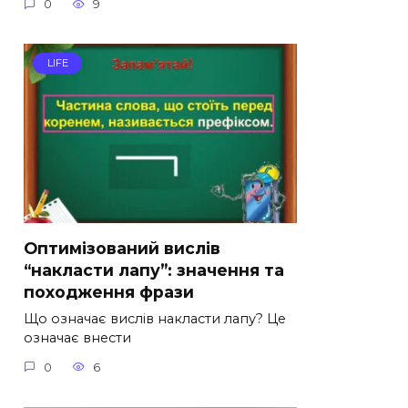
0
9
LIFE
Оптимізований вислів
“накласти лапу”: значення та
походження фрази
Що означає вислів накласти лапу? Це
означає внести
0
6