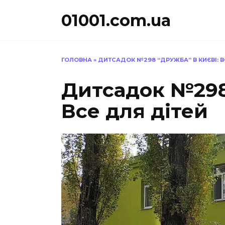
Перейти
01001.com.ua
до
вмісту
ГОЛОВНА
»
ДИТСАДОК №298 “ДРУЖБА” В КИЄВІ: В
Дитсадок №298
Все для дітей