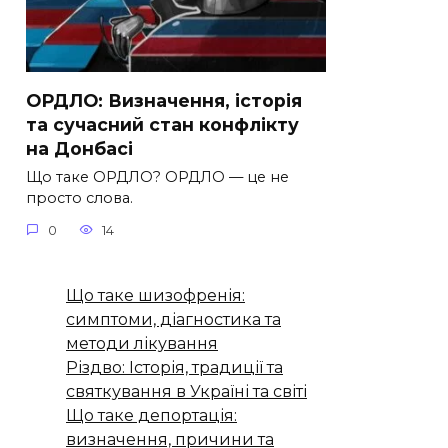
ОРДЛО: Визначення, історія
та сучасний стан конфлікту
на Донбасі
Що таке ОРДЛО? ОРДЛО — це не
просто слова.
0
14
Що таке шизофренія:
симптоми, діагностика та
методи лікування
Різдво: Історія, традиції та
святкування в Україні та світі
Що таке депортація:
визначення, причини та