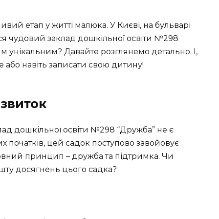
вий етап у житті малюка. У Києві, на бульварі
ся чудовий заклад дошкільної освіти №298
м унікальним? Давайте розглянемо детально. І,
е або навіть записати свою дитину!
озвиток
клад дошкільної освіти №298 “Дружба” не є
х початків, цей садок поступово завойовує
сновний принцип – дружба та підтримка. Чи
шту досягнень цього садка?