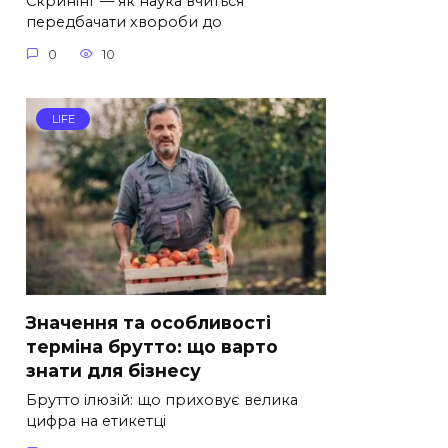
Скринінг — як наука вчиться
передбачати хвороби до
0
10
LIFE
Значення та особливості
терміна брутто: що варто
знати для бізнесу
Брутто ілюзій: що приховує велика
цифра на етикетці