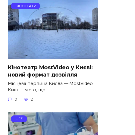
КІНОТЕАТР
Кінотеатр MostVideo у Києві:
новий формат дозвілля
Місцева перлина Києва — MostVideo
Київ — місто, що
0
2
LIFE