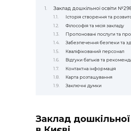
Заклад дошкільної освіти №298
Історія створення та розвит
Філософія та місія закладу
Пропоновані послуги та пр
Забезпечення безпеки та з
Кваліфікований персонал
Відгуки батьків та рекоменда
Контактна інформація
Карта розташування
Заключні думки
Заклад дошкільної
в Києві