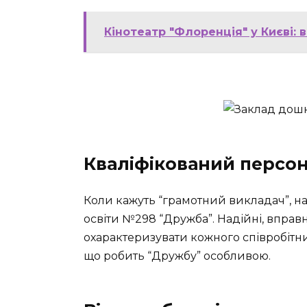
Кінотеатр "Флоренція" у Києві: ва
Кваліфікований персо
Коли кажуть “грамотний викладач”, н
освіти №298 “Дружба”. Надійні, вправні
охарактеризувати кожного співробітн
що робить “Дружбу” особливою.