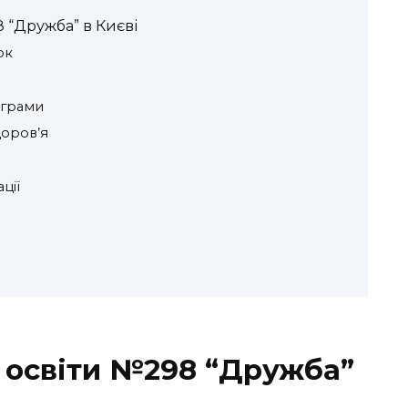
 “Дружба” в Києві
ок
ограми
доров’я
ції
 освіти №298 “Дружба”