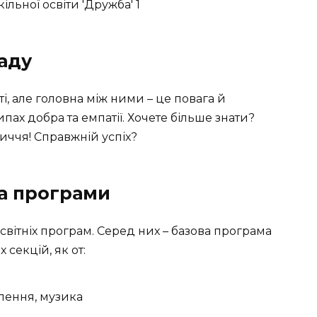
ладу
ті, але головна між ними – це повага й
ах добра та емпатії. Хочете більше знати?
личчя! Справжній успіх?
та програми
вітніх програм. Серед них – базова програма
 секцій, як от:
плення, музика