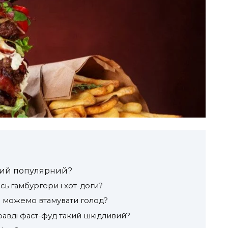
акий популярний?
ись гамбургери і хот-доги?
и можемо втамувати голод?
равді фаст-фуд такий шкідливий?