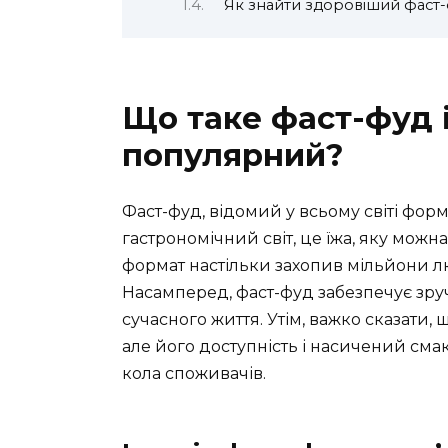
Як знайти здоровіший фаст
Що таке фаст-фуд і
популярний?
Фаст-фуд, відомий у всьому світі фо
гастрономічний світ, це їжа, яку мож
формат настільки захопив мільйони л
Насамперед, фаст-фуд забезпечує зруч
сучасного життя. Утім, важко сказати,
але його доступність і насичений см
кола споживачів.