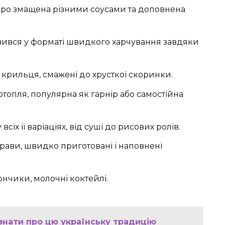
едро змащена різними соусами та доповнена
явився у форматі швидкого харчування завдяки
і крильця, смажені до хрусткої скоринки.
ртопля, популярна як гарнір або самостійна
всіх її варіаціях, від суші до рисових ролів.
рави, швидко приготовані і наповнені
ончики, молочні коктейлі.
 знати про цю українську традицію