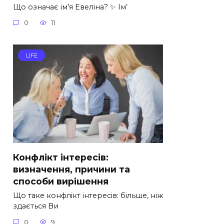
Що означає ім’я Евеліна? ✨ Ім’
0
11
LIFE
Конфлікт інтересів:
визначення, причини та
способи вирішення
Що таке конфлікт інтересів: більше, ніж
здається Ви
0
9