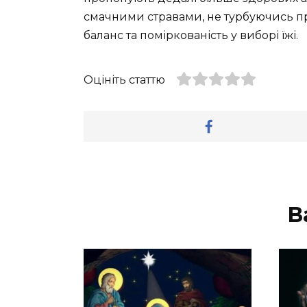
смачними стравами, не турбуючись про
баланс та поміркованість у виборі їжі.
Оцініть статтю
В