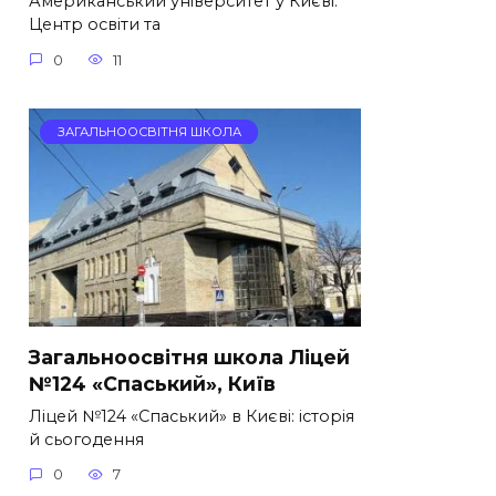
Американський університет у Києві:
Центр освіти та
0
11
ЗАГАЛЬНООСВІТНЯ ШКОЛА
Загальноосвітня школа Ліцей
№124 «Спаський», Київ
Ліцей №124 «Спаський» в Києві: історія
й сьогодення
0
7