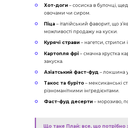
Хот-доги
– сосиска в булочці, щ
овочами чи сиром.
Піца
– італійський фаворит, що з’
можливості продажу на куски.
Курячі страви
– нагетси, стрипси 
Картопля фрі
– смачна хрустка ка
закуска.
Азіатський фаст-фуд
– локшина у 
Такос та буріто
– мексиканські ст
різноманітними інгредієнтами.
Фаст-фуд десерти
– морозиво, п
Що таке Плай: все, що потрібно