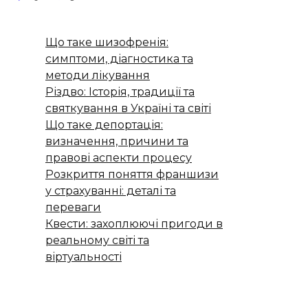
Що таке шизофренія:
симптоми, діагностика та
методи лікування
Різдво: Історія, традиції та
святкування в Україні та світі
Що таке депортація:
визначення, причини та
правові аспекти процесу
Розкриття поняття франшизи
у страхуванні: деталі та
переваги
Квести: захоплюючі пригоди в
реальному світі та
віртуальності