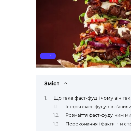
LIFE
Зміст
Що таке фаст-фуд і чому він т
Історія фаст-фуду: як з’явил
Розмаїття фаст-фуду: чим м
Переконання і факти: Чи сп