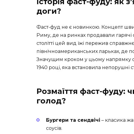
Історія фаст-фуду: як з
доги?
Фаст-фуд не є новинкою. Концепт швид
Риму, де на ринках продавали гарячі с
столітті цей вид їжі пережив справжн
північноамериканських ларьках, де п
Значущим кроком у цьому напрямку ст
1940 році, яка встановила непорушні с
Розмаїття фаст-фуду: 
голод?
Бургери та сендвічі
– класика жан
соусів.