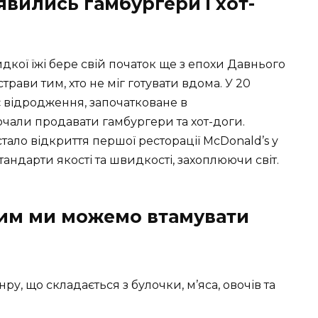
’явились гамбургери і хот-
кої їжі бере свій початок ще з епохи Давнього
трави тим, хто не міг готувати вдома. У 20
є відродження, започатковане в
очали продавати гамбургери та хот-доги.
ало відкриття першої ресторації McDonald’s у
тандарти якості та швидкості, захоплюючи світ.
чим ми можемо втамувати
ру, що складається з булочки, м’яса, овочів та