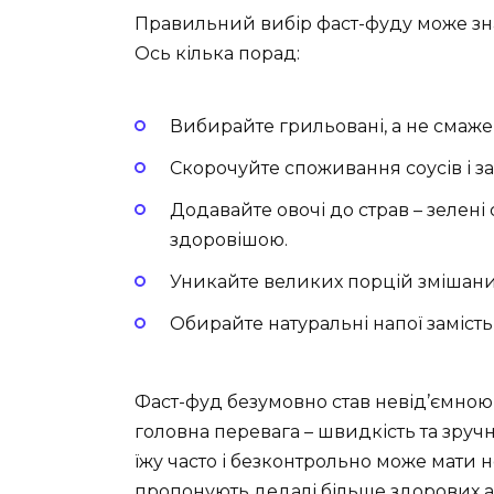
Правильний вибір фаст-фуду може зн
Ось кілька порад:
Вибирайте грильовані, а не смажен
Скорочуйте споживання соусів і за
Додавайте овочі до страв – зелені 
здоровішою.
Уникайте великих порцій змішаних
Обирайте натуральні напої замість
Фаст-фуд безумовно став невід’ємною
головна перевага – швидкість та зручн
їжу часто і безконтрольно може мати н
пропонують дедалі більше здорових 