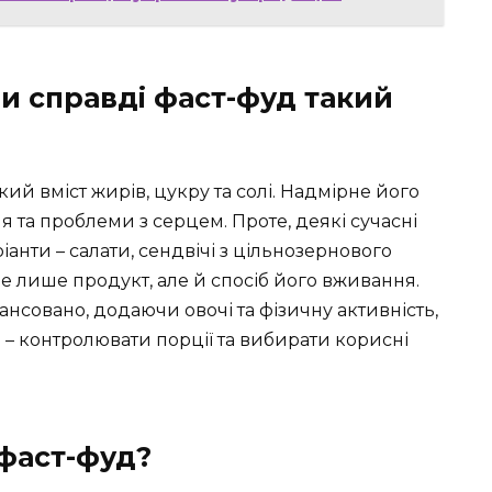
Чи справді фаст-фуд такий
ий вміст жирів, цукру та солі. Надмірне його
та проблеми з серцем. Проте, деякі сучасні
анти – салати, сендвічі з цільнозернового
не лише продукт, але й спосіб його вживання.
ансовано, додаючи овочі та фізичну активність,
 – контролювати порції та вибирати корисні
фаст-фуд?