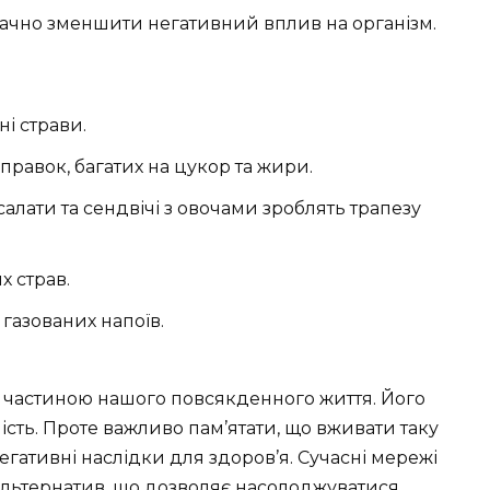
ачно зменшити негативний вплив на організм.
і страви.
правок, багатих на цукор та жири.
салати та сендвічі з овочами зроблять трапезу
 страв.
 газованих напоїв.
 частиною нашого повсякденного життя. Його
ість. Проте важливо пам’ятати, що вживати таку
егативні наслідки для здоров’я. Сучасні мережі
альтернатив, що дозволяє насолоджуватися