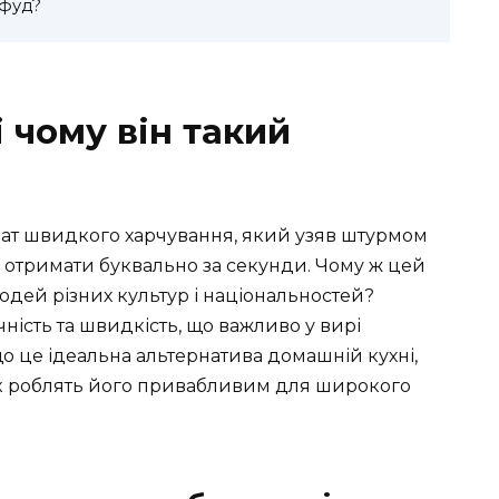
-фуд?
 чому він такий
рмат швидкого харчування, який узяв штурмом
на отримати буквально за секунди. Чому ж цей
юдей різних культур і національностей?
ність та швидкість, що важливо у вирі
 що це ідеальна альтернатива домашній кухні,
ак роблять його привабливим для широкого