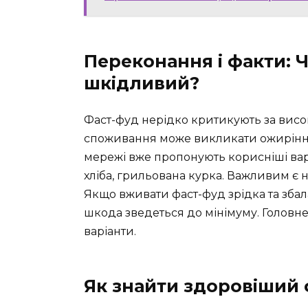
Переконання і факти: 
шкідливий?
Фаст-фуд нерідко критикують за висок
споживання може викликати ожиріння 
мережі вже пропонують корисніші варі
хліба, грильована курка. Важливим є 
Якщо вживати фаст-фуд зрідка та збал
шкода зведеться до мінімуму. Головне
варіанти.
Як знайти здоровіший 