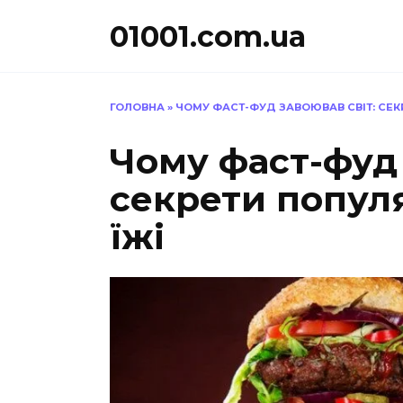
Перейти
01001.com.ua
до
вмісту
ГОЛОВНА
»
ЧОМУ ФАСТ-ФУД ЗАВОЮВАВ СВІТ: СЕК
Чому фаст-фуд 
секрети попул
їжі