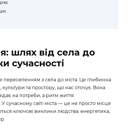
ирає
цію
я: шлях від села до
ки сучасності
 переселенням з села до міста. Це глибинна
 культури та простору, що нас оточує. Вона
ідає на потреби, а ритм життя
У сучасному світі міста — це не просто місця
ються ключові виклики людства: енергетика,
ир.