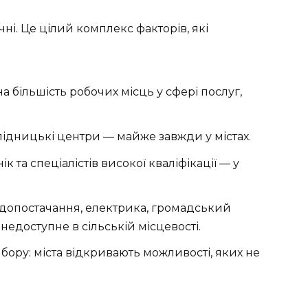
ні. Це цілий комплекс факторів, які
а більшість робочих місць у сфері послуг,
лідницькі центри — майже завжди у містах.
к та спеціалістів високої кваліфікації — у
одопостачання, електрика, громадський
 недоступне в сільській місцевості.
ибору: міста відкривають можливості, яких не