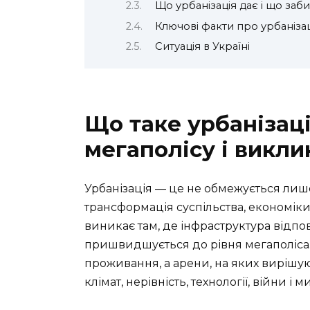
Що урбанізація дає і що заб
Ключові факти про урбаніза
Ситуація в Україні
Що таке урбанізаці
мегаполісу і викли
Урбанізація — це не обмежується лише
трансформація суспільства, економіки,
виникає там, де інфраструктура відпов
пришвидшується до рівня мегаполіса. 
проживання, а арени, на яких вирішу
клімат, нерівність, технології, війни і м