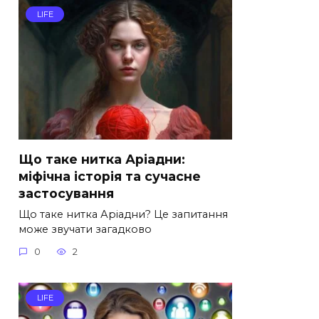
LIFE
Що таке нитка Аріадни:
міфічна історія та сучасне
застосування
Що таке нитка Аріадни? Це запитання
може звучати загадково
0
2
LIFE