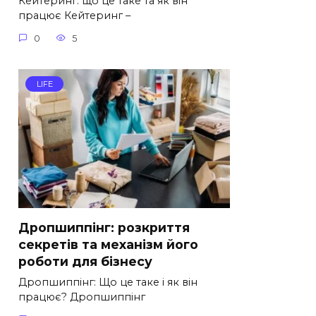
Кейтеринг: що це таке та як він
працює Кейтеринг –
0
5
LIFE
Дропшиппінг: розкриття
секретів та механізм його
роботи для бізнесу
Дропшиппінг: Що це таке і як він
працює? Дропшиппінг