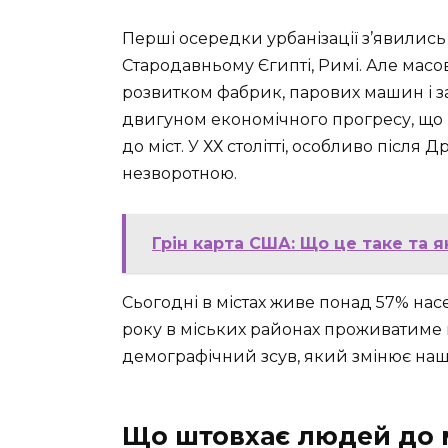
Перші осередки урбанізації з’явились 
Стародавньому Єгипті, Римі. Але масов
розвитком фабрик, парових машин і за
двигуном економічного прогресу, що
до міст. У ХХ столітті, особливо після Д
незворотною.
Грін карта США: Що це таке та 
Сьогодні в містах живе понад 57% на
року в міських районах проживатиме 
демографічний зсув, який змінює наш 
Що штовхає людей до 