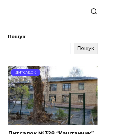
Пошук
Пошук
ДИТСАДОК
Дитсадок №328 “Каштанчик”,