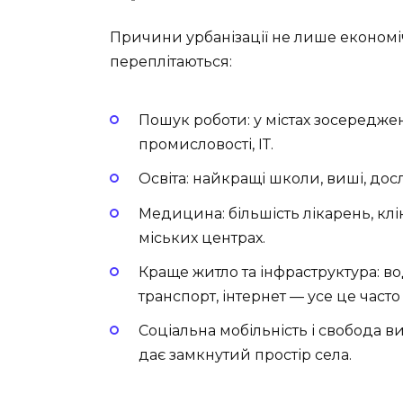
Причини урбанізації не лише економіч
переплітаються:
Пошук роботи: у містах зосереджен
промисловості, ІТ.
Освіта: найкращі школи, виші, дос
Медицина: більшість лікарень, кліні
міських центрах.
Краще житло та інфраструктура: в
транспорт, інтернет — усе це часто
Соціальна мобільність і свобода в
дає замкнутий простір села.