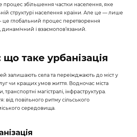
е процес збільшення частки населення, яке
ьній структурі населення країни. Але це — лише
 — це глобальний процес перетворення
, динамічний і взаємопов’язаний.
 що таке урбанізація
ей залишають села та переїжджають до міст у
луг чи кращих умов життя. Водночас міста
 транспортні магістралі, інфраструктура.
я: від повільного ритму сільського
міського середовища.
анізація