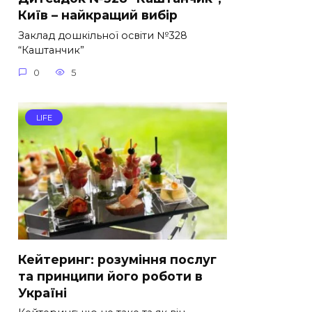
Київ – найкращий вибір
Заклад дошкільної освіти №328
“Каштанчик”
0
5
LIFE
Кейтеринг: розуміння послуг
та принципи його роботи в
Україні