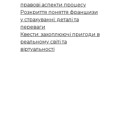
правові аспекти процесу
Розкриття поняття франшизи
у страхуванні: деталі та
переваги
Квести: захоплюючі пригоди в
реальному світі та
віртуальності