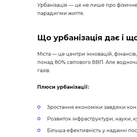
Урбанізація — це не лише про фізичне
парадигми життя.
Що урбанізація дає і щ
Міста — це центри інновацій, фінансів
понад 80% світового ВВП. Але водноч
газів.
Плюси урбанізації:
Зростання економіки завдяки конце
Розвиток інфраструктури, науки, к
Більша ефективність у наданні посл