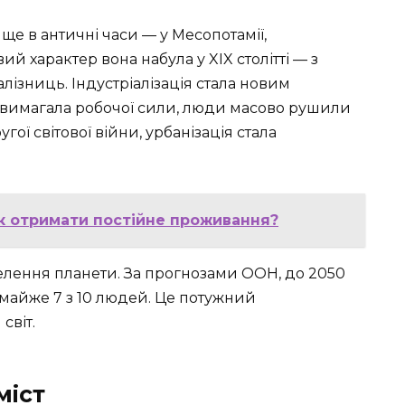
ще в античні часи — у Месопотамії,
ий характер вона набула у XIX столітті — з
лізниць. Індустріалізація стала новим
 вимагала робочої сили, люди масово рушили
ругої світової війни, урбанізація стала
як отримати постійне проживання?
селення планети. За прогнозами ООН, до 2050
майже 7 з 10 людей. Це потужний
світ.
міст