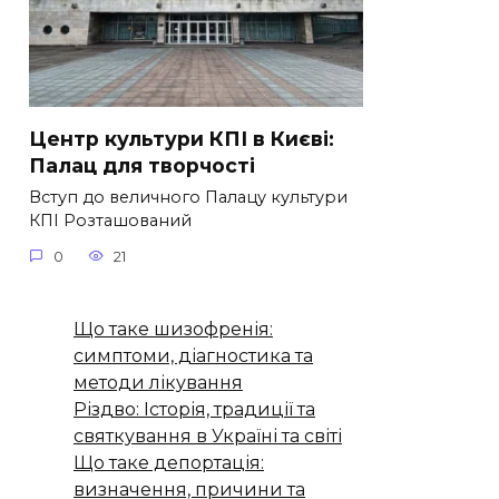
Центр культури КПІ в Києві:
Палац для творчості
Вступ до величного Палацу культури
КПІ Розташований
0
21
Що таке шизофренія:
симптоми, діагностика та
методи лікування
Різдво: Історія, традиції та
святкування в Україні та світі
Що таке депортація:
визначення, причини та