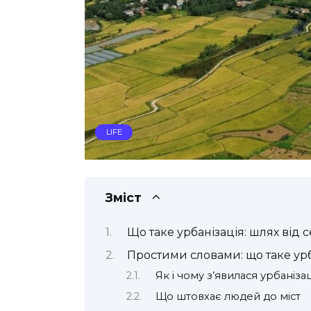
LIFE
Зміст
Що таке урбанізація: шлях від 
Простими словами: що таке урб
Як і чому з’явилася урбанізац
Що штовхає людей до міст