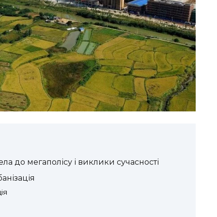
села до мегаполісу і виклики сучасності
анізація
ія