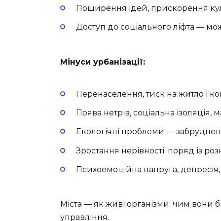
Поширення ідей, прискорення кул
Доступ до соціального ліфта — мож
Мінуси урбанізації:
Перенаселення, тиск на житло і к
Поява нетрів, соціальна ізоляція, м
Екологічні проблеми — забрудненн
Зростання нерівності: поряд із ро
Психоемоційна напруга, депресія, 
Міста — як живі організми: чим вони 
управління.