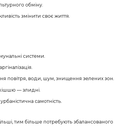
ьтурного обміну.
ливість змінити своє життя.
омунальні системи.
аргіналізація.
я повітря, води, шум, знищення зелених зон.
зкішшю — злидні.
урбаністична самотність.
більші, тим більше потребують збалансованого