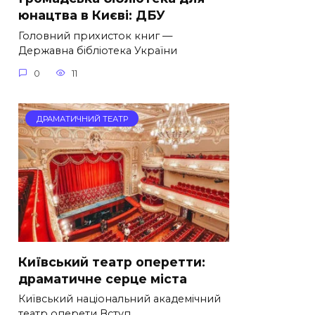
юнацтва в Києві: ДБУ
Головний прихисток книг —
Державна бібліотека України
0
11
ДРАМАТИЧНИЙ ТЕАТР
Київський театр оперетти:
драматичне серце міста
Київський національний академічний
театр оперети Вступ