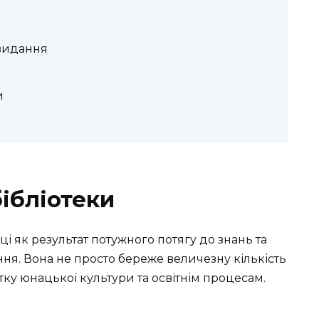
 видання
и
бібліотеки
ці як результат потужного потягу до знань та
я. Вона не просто береже величезну кількість
тку юнацької культури та освітнім процесам.