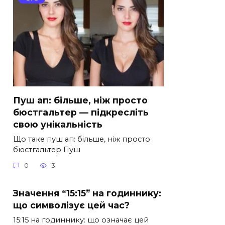
Пуш ап: більше, ніж просто
бюстгальтер — підкресліть
свою унікальність
Що таке пуш ап: більше, ніж просто
бюстгальтер Пуш
0
3
Значення “15:15” на годиннику:
що символізує цей час?
15:15 на годиннику: що означає цей