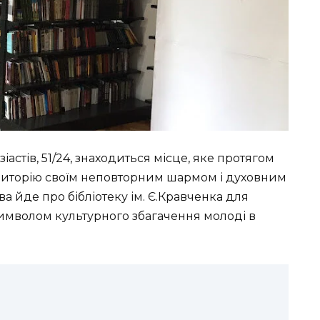
іастів, 51/24, знаходиться місце, яке протягом
удиторію своїм неповторним шармом і духовним
ва йде про бібліотеку ім. Є.Кравченка для
символом культурного збагачення молоді в