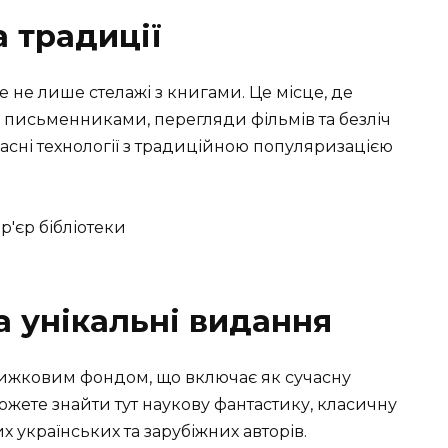
а традиції
це не лише стелажі з книгами. Це місце, де
 з письменниками, перегляди фільмів та безліч
часні технології з традиційною популяризацією
 унікальні видання
нижковим фондом, що включає як сучасну
 можете знайти тут наукову фантастику, класичну
х українських та зарубіжних авторів.