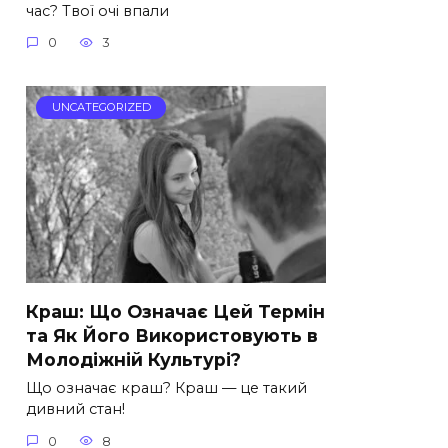
час? Твої очі впали
0
3
UNCATEGORIZED
Краш: Що Означає Цей Термін
та Як Його Використовують в
Молодіжній Культурі?
Що означає краш? Краш — це такий
дивний стан!
0
8