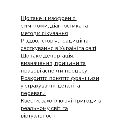
Що таке шизофренія:
симптоми, діагностика та
методи лікування
Різдво: Історія, традиції та
святкування в Україні та світі
Що таке депортація:
визначення, причини та
правові аспекти процесу
Розкриття поняття франшизи
у страхуванні: деталі та
переваги
Квести: захоплюючі пригоди в
реальному світі та
віртуальності