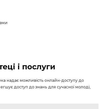
ками
теці і послуги
тека надає можливість онлайн-доступу до
егшує доступ до знань для сучасної молоді,