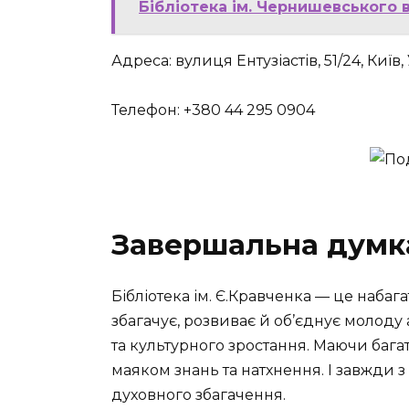
Бібліотека ім. Чернишевського в 
Адреса: вулиця Ентузіастів, 51/24, Київ,
Телефон: +380 44 295 0904
Завершальна думк
Бібліотека ім. Є.Кравченка — це набаг
збагачує, розвиває й об’єднує молоду 
та культурного зростання. Маючи багато
маяком знань та натхнення. І завжди 
духовного збагачення.