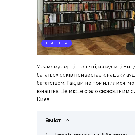
БІБЛІОТЕКА
У самому серці столиці, на вулиці Ентуз
багатьох років привертає юнацьку а
багатством. Так, ви не помилилися, мо
юнацтва. Це місце стало своєрідним 
Києві.
Зміст