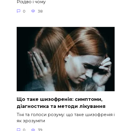
Різдво і чому
0
38
Що таке шизофренія: симптоми,
діагностика та методи лікування
Тіні та голоси розуму: що таке шизофренія і
як зрозуміти
0
39