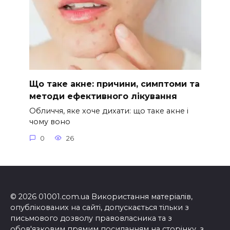
Що таке акне: причини, симптоми та
методи ефективного лікування
Обличчя, яке хоче дихати: що таке акне і
чому воно
0
26
© 2026 01001.com.ua Використання матеріалів,
опублікованих на сайті, допускається тільки з
письмового дозволу правовласника та з
обов'язковим прямим посиланням на сторінку, з