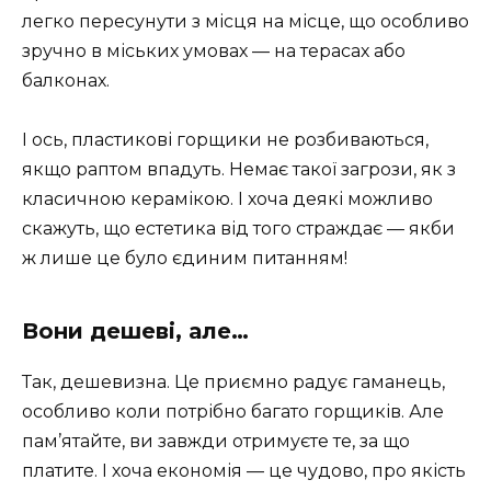
легко пересунути з місця на місце, що особливо
зручно в міських умовах — на терасах або
балконах.
І ось, пластикові горщики не розбиваються,
якщо раптом впадуть. Немає такої загрози, як з
класичною керамікою. І хоча деякі можливо
скажуть, що естетика від того страждає — якби
ж лише це було єдиним питанням!
Вони дешеві, але…
Так, дешевизна. Це приємно радує гаманець,
особливо коли потрібно багато горщиків. Але
пам’ятайте, ви завжди отримуєте те, за що
платите. І хоча економія — це чудово, про якість