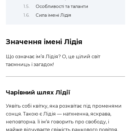
Особливості та таланти
Сила імені Лідія
Значення імені Лідія
Що означає ім’я Лідія? О, це цілий світ
таємниць і загадок!
Чарівний шлях Лідії
Уявіть собі квітку, яка розквітає під променями
сонця. Такою є Лідія — натхненна, яскрава,
неповторна. Її ім’я говорить про свободу, і
майже відчуваєте свіжість ранкового повітря,