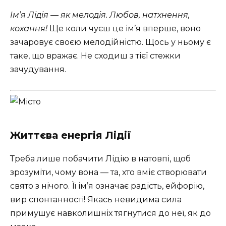
Ім’я Лідія — як мелодія. Любов, натхнення,
кохання!
Ще коли чуєш це ім’я вперше, воно
зачаровує своєю мелодійністю. Щось у ньому є
таке, що вражає. Не сходиш з тієї стежки
зачудування.
Життєва енергія Лідії
Треба лише побачити Лідію в натовпі, щоб
зрозуміти, чому вона — та, хто вміє створювати
свято з нічого. Її ім’я означає радість, ейфорію,
вир спонтанності! Якась невидима сила
примушує навколишніх тягнутися до неї, як до