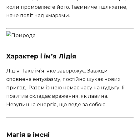
коли промовляєте його. Таємниче і шляхетне,
наче політ над хмарами.
Характер і ім’я Лідія
Лідія! Таке ім’я, яке заворожує. Завжди
сповнена ентузіазму, постійно шукає нових
пригод. Разом із нею немає часу на нудьгу. Її
позитив складає враження, як лавина.
Незупинна енергія, що веде за собою.
Магія в імені