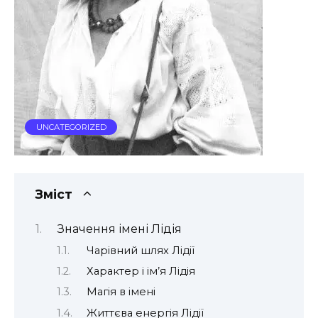
UNCATEGORIZED
Зміст
Значення імені Лідія
Чарівний шлях Лідії
Характер і ім’я Лідія
Магія в імені
Життєва енергія Лідії