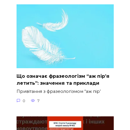
Що означає фразеологізм “аж пір’я
летить”: значення та приклади
Привітання з фразеологізмом “аж пір’
0
7