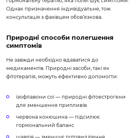
гормональну терапію, яка полегшує симптоми.
Однак призначення індивідуальне, тож
консультація з фахівцем обов’язкова.
Природні способи полегшення
симптомів
Не завжди необхідно вдаватися до
медикаментів. Природні засоби, такі як
фітотерапія, можуть ефективно допомогти:
ізофлавони сої — природні фітоестрогени
для зменшення припливів
червона конюшина — підсилює
гормональний баланс
шавлія — зменшує потовиділення