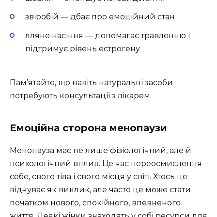
звіробій — дбає про емоційний стан
лляне насіння — допомагає травленню і
підтримує рівень естрогену
Пам’ятайте, що навіть натуральні засоби
потребують консультації з лікарем.
Емоційна сторона менопаузи
Менопауза має не лише фізіологічний, але й
психологічний вплив. Це час переосмислення
себе, свого тіла і свого місця у світі. Хтось це
відчуває як виклик, але часто це може стати
початком нового, спокійного, впевненого
життя. Деякі жінки знаходять у собі ресурси для