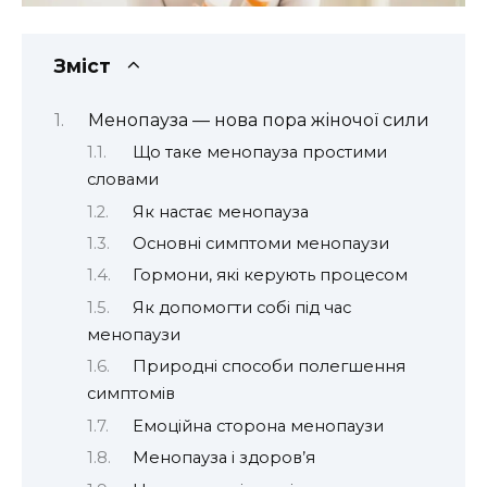
Зміст
Менопауза — нова пора жіночої сили
Що таке менопауза простими
словами
Як настає менопауза
Основні симптоми менопаузи
Гормони, які керують процесом
Як допомогти собі під час
менопаузи
Природні способи полегшення
симптомів
Емоційна сторона менопаузи
Менопауза і здоров’я