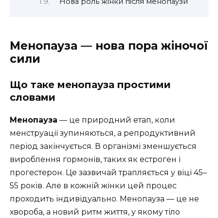
Нова роль жінки після менопаузи
Менопауза — нова пора жіночої
сили
Що таке менопауза простими
словами
Менопауза
— це природний етап, коли
менструації зупиняються, а репродуктивний
період закінчується. В організмі зменшується
вироблення гормонів, таких як естроген і
прогестерон. Це зазвичай трапляється у віці 45–
55 років. Але в кожній жінки цей процес
проходить індивідуально. Менопауза — це не
хвороба, а новий ритм життя, у якому тіло