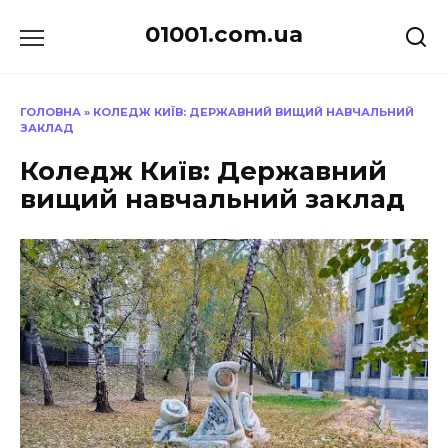
Перейти
01001.com.ua
до
вмісту
ГОЛОВНА
»
КОЛЕДЖ КИЇВ: ДЕРЖАВНИЙ ВИЩИЙ НАВЧАЛЬНИЙ
ЗАКЛАД
Коледж Київ: Державний
вищий навчальний заклад