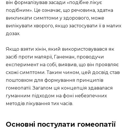
він формалізував засади «подібне лікує
подібним». Це означає, що речовина, здатна
викликати симптоми у здорового, може
вилікувати хворого, якщо застосувати її в малих
дозах.
Якщо взяти хінін, який використовувався як
засіб проти малярії, Ганеман, проводучи
експеримент на собі, виявив, що він проявляє
схожі симптоми. Таким чином, цей досвід став
поштовхом для формування принципів
гомеопатії. Загалом ця концепція здавалася
гуманним підходом на фоні небезпечних
методів лікування тих часів.
Основні постулати гомеопатії