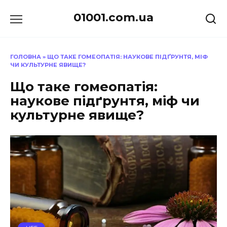
Перейти
01001.com.ua
до
вмісту
ГОЛОВНА
»
ЩО ТАКЕ ГОМЕОПАТІЯ: НАУКОВЕ ПІДҐРУНТЯ, МІФ
ЧИ КУЛЬТУРНЕ ЯВИЩЕ?
Що таке гомеопатія:
наукове підґрунтя, міф чи
культурне явище?