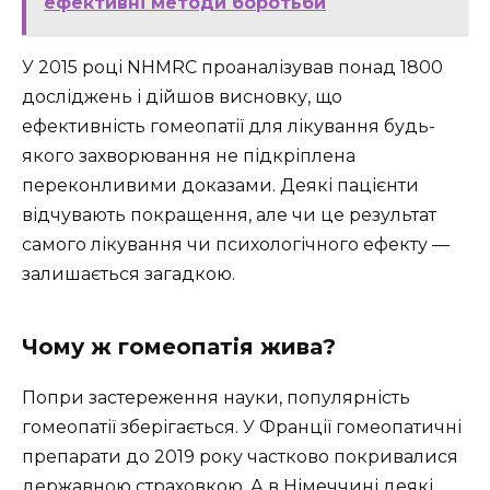
ефективні методи боротьби
У 2015 році NHMRC проаналізував понад 1800
досліджень і дійшов висновку, що
ефективність гомеопатії для лікування будь-
якого захворювання не підкріплена
переконливими доказами. Деякі пацієнти
відчувають покращення, але чи це результат
самого лікування чи психологічного ефекту —
залишається загадкою.
Чому ж гомеопатія жива?
Попри застереження науки, популярність
гомеопатії зберігається. У Франції гомеопатичні
препарати до 2019 року частково покривалися
державною страховкою. А в Німеччині деякі