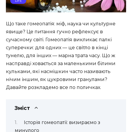
LIFE
Що таке гомеопатія: міф, наука чи культурне
явище? Це питання гучно рефлексує в
сучасному світі. Гомеопатія викликає палкі
суперечки: для одних — це світло в кінці
тунелю, для інших — марна трата часу. Що ж
насправді ховається за маленькими білими
кульками, які насмішкин часто називають
нічим іншим, як цукровими гранулами?
Давайте розкладемо все по поличках.
Зміст
Історія гомеопатії: визираємо з
минулого