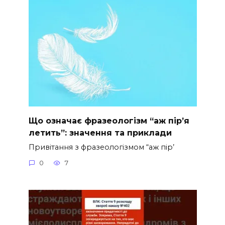
Що означає фразеологізм “аж пір’я
летить”: значення та приклади
Привітання з фразеологізмом “аж пір’
0
7