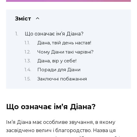
Зміст
Що означає ім’я Діана?
Діана, твій день настав!
Чому Діани такі чарівні?
Діана, вір у себе!
Поради для Діани
Заключні побажання
Що означає ім’я Діана?
Ім’я Діана має особливе звучання, в якому
засвідчено велич і благородство. Назва ця