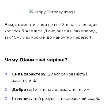
Втім, є моменти, коли не все йде так гладко, як
хотілося б. Але ж ти, Діано, знаєш шлях вперед,
так? Сміливо крокуй до майбутніх перемог!
Чому Діани такі чарівні?
Сила характеру:
Цілеспрямованість і
завзятість. ⛳
Доброта:
Ти готова допомагати іншим.
Інтелект:
Твій розум — це справжній скарб.