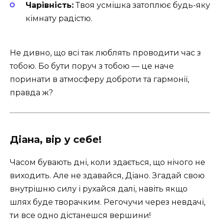
Чарівність:
Твоя усмішка затоплює будь-яку
кімнату радістю.
Не дивно, що всі так люблять проводити час з
тобою. Бо бути поруч з тобою — це наче
поринати в атмосферу доброти та гармонії,
правда ж?
Діана, вір у себе!
Часом бувають дні, коли здається, що нічого не
виходить. Але не здавайся, Діано. Згадай свою
внутрішню силу і рухайся далі, навіть якщо
шлях буде творачким. Регочучи через невдачі,
ти все одно дістанешся вершини! ️