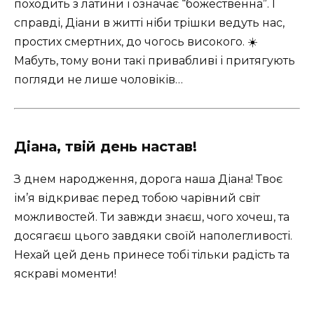
походить з латини і означає “божественна”. І
справді, Діани в житті ніби трішки ведуть нас,
простих смертних, до чогось високого. ☀️
Мабуть, тому вони такі привабливі і притягують
погляди не лише чоловіків…
Діана, твій день настав!
З днем народження, дорога наша Діана! Твоє
ім’я відкриває перед тобою чарівний світ
можливостей. Ти завжди знаєш, чого хочеш, та
досягаєш цього завдяки своїй наполегливості.
Нехай цей день принесе тобі тільки радість та
яскраві моменти!