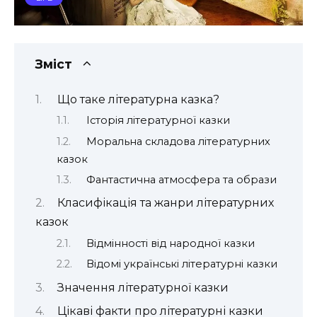
Зміст
Що таке літературна казка?
Історія літературної казки
Моральна складова літературних
казок
Фантастична атмосфера та образи
Класифікація та жанри літературних
казок
Відмінності від народної казки
Відомі українські літературні казки
Значення літературної казки
Цікаві факти про літературні казки