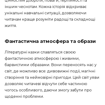
цінностям доброти, поваги, терпимості та
іншим чеснотам. Кожна історія відкриває
унікальні навчальні ситуації, дозволяючи
читачам краще розуміти радощі та складнощі
життя.
Фантастична атмосфера та образи
Літературні казки славляться своєю
фантастичною атмосферою і живими,
барвистими образами. Вони переносять нас у
світ, де можливо все: дивовижні події, магічні
створіння та неймовірні пригоди. Цей світ уяви
дозволяє читачеві відчути себе частиною
чогось особливого, даючи змогу забути про
щоденні проблеми.