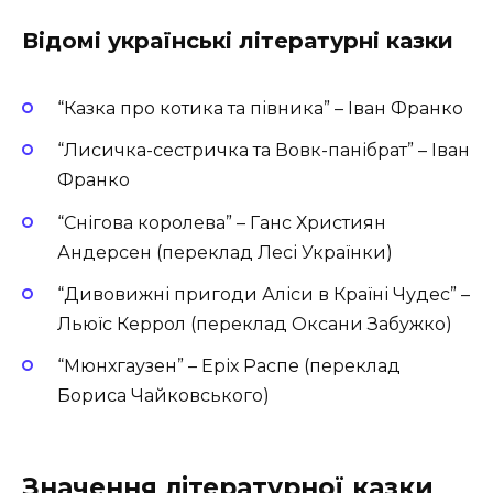
Відомі українські літературні казки
“Казка про котика та півника” – Іван Франко
“Лисичка-сестричка та Вовк-панібрат” – Іван
Франко
“Снігова королева” – Ганс Християн
Андерсен (переклад Лесі Українки)
“Дивовижні пригоди Аліси в Країні Чудес” –
Льюїс Керрол (переклад Оксани Забужко)
“Мюнхгаузен” – Еріх Распе (переклад
Бориса Чайковського)
Значення літературної казки