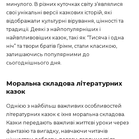
минулого. В різних куточках світу з’являлися
свої унікальні версії казкових історій, які
відображали культурні вірування, цінності та
традиції. Деякі з найпопулярніших і
найвпливовіших казок, такі як “Тисяча і одна
ніч” та твори братів Грімм, стали класикою,
залишаючись популярними до
сьогоднішнього дня.
Моральна складова літературних
казок
Однією з найбільш важливих особливостей
літературних казок є їхня моральна складова.
Казки передають важливі життєві уроки через
фантазію та вигадку, навчаючи читачів