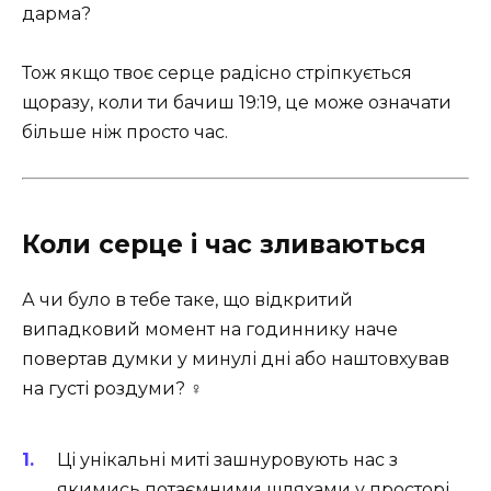
дарма?
Тож якщо твоє серце радісно стріпкується
щоразу, коли ти бачиш 19:19, це може означати
більше ніж просто час.
Коли серце і час зливаються ️
А чи було в тебе таке, що відкритий
випадковий момент на годиннику наче
повертав думки у минулі дні або наштовхував
на густі роздуми? ‍♀️
Ці унікальні миті зашнуровують нас з
якимись потаємними шляхами у просторі.