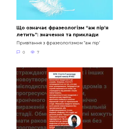
Що означає фразеологізм “аж пір’я
летить”: значення та приклади
Привітання з фразеологізмом “аж пір’
0
7