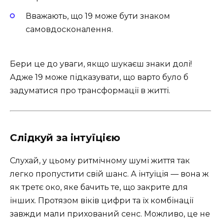
Вважають, що 19 може бути знаком
самовдосконалення.
Бери це до уваги, якщо шукаєш знаки долі!
Адже 19 може підказувати, що варто було б
задуматися про трансформації в житті.
Слідкуй за інтуїцією
Слухай, у цьому ритмічному шумі життя так
легко пропустити свій шанс. А інтуїція — вона ж
як третє око, яке бачить те, що закрите для
інших. Протязом віків цифри та їх комбінації
завжди мали прихований сенс. Можливо, це не