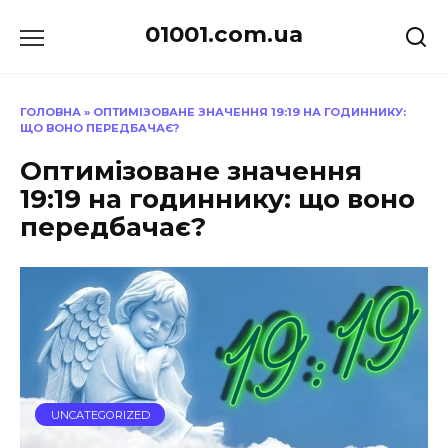
Перейти
01001.com.ua
до
вмісту
ГОЛОВНА
»
ОПТИМІЗОВАНЕ ЗНАЧЕННЯ 19:19 НА ГОДИННИКУ:
ЩО ВОНО ПЕРЕДБАЧАЄ?
Оптимізоване значення
19:19 на годиннику: що воно
передбачає?
UNCATEGORIZED