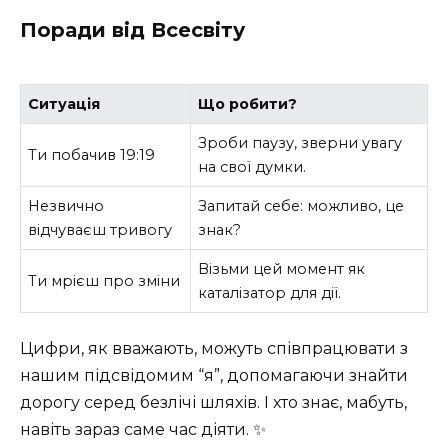
Поради від Всесвіту
Ситуація
Що робити?
Зроби паузу, зверни увагу
Ти побачив 19:19
на свої думки.
Незвично
Запитай себе: можливо, це
відчуваєш тривогу
знак?
Візьми цей момент як
Ти мрієш про зміни
каталізатор для дії.
Цифри, як вважають, можуть співпрацювати з
нашим підсвідомим “я”, допомагаючи знайти
дорогу серед безлічі шляхів. І хто знає, мабуть,
навіть зараз саме час діяти. ✨