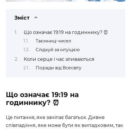
Зміст
Що означає 19:19 на годиннику? ⏰
Таємниці чисел
Слідкуй за інтуїцією
Коли серце і час зливаються ️
Поради від Всесвіту
Що означає 19:19 на
годиннику? ⏰
Це питання, яке зачіпає багатьох. Дивне
співпадіння, яке може бути як випадковим, так