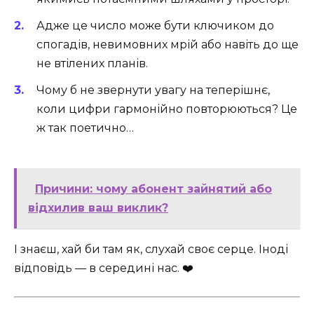
Адже це число може бути ключиком до
спогадів, невимовних мрій або навіть до ще
не втілених планів.
Чому б не звернути увагу на теперішнє,
коли цифри гармонійно повторюються? Це
ж так поетично…
Причини: чому абонент зайнятий або
відхилив ваш виклик?
І знаєш, хай би там як, слухай своє серце. Іноді
відповідь — в середині нас. ❤️