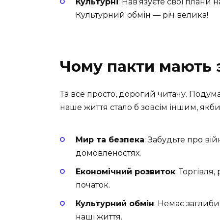
Культурні
: Нав’язуєте свої плани 
Культурний обмін — річ велика!
Чому пакти мають 
Та все просто, дорогий читачу. Подум
наше життя стало б зовсім іншим, якб
Мир та безпека
: Забудьте про вій
домовленостях.
Економічний розвиток
: Торгівля,
початок.
Культурний обмін
: Немає заглибин
наші життя.