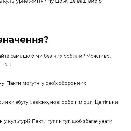
на культурне життя? Ну що ж, це ваш вибір.
значення?
айте самі, що б ми без них робили? Можливо,
и не…
ну. Пакти могутні у своїх оборонних
 ринки збуту і, звісно, нові робочі місця. Це тільки
 у культурі? Пакти тут як тут, щоб збагачувати