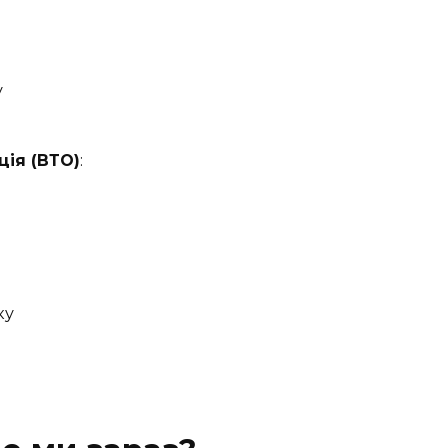
у
ція (ВТО)
:
ку