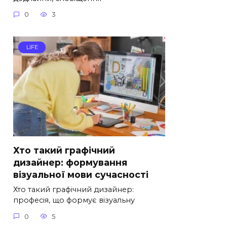
0
3
LIFE
Хто такий графічний
дизайнер: формування
візуальної мови сучасності
Хто такий графічний дизайнер:
професія, що формує візуальну
0
5