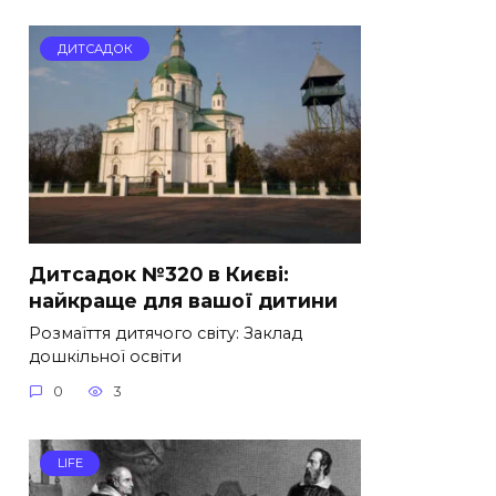
ДИТСАДОК
Дитсадок №320 в Києві:
найкраще для вашої дитини
Розмаїття дитячого світу: Заклад
дошкільної освіти
0
3
LIFE