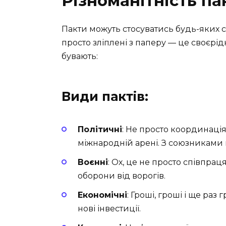
Різноманітність па
Пакти можуть стосуватись будь-яких с
просто зліплені з паперу — це своєрід
бувають:
Види пактів:
Політичні
: Не просто координація
міжнародній арені. З союзниками н
Воєнні
: Ох, це не просто співпрац
оборони від ворогів.
Економічні
: Гроші, гроші і ще раз
нові інвестиції.