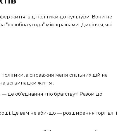
ктів
фер життя: від політики до культури. Вони не
на “шлюбна угода” між країнами. Дивіться, які
 політики, а справжня магія спільних дій на
а всі випадки життя .
я — це об’єднання «по братству»! Разом до
 гроші. Це вам не аби-що — розширення торгівлі і