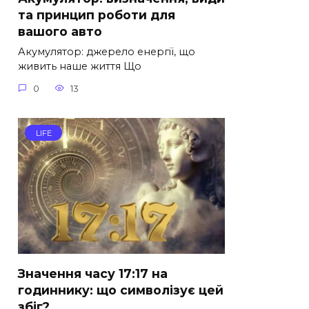
та принцип роботи для
вашого авто
Акумулятор: джерело енергії, що
живить наше життя Що
0
13
LIFE
Значення часу 17:17 на
годиннику: що символізує цей
збіг?