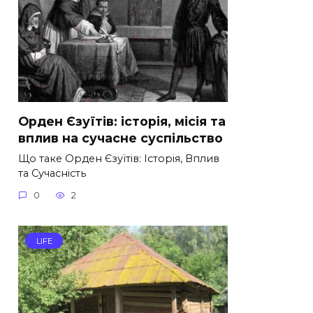
Орден Єзуїтів: історія, місія та
вплив на сучасне суспільство
Що таке Орден Єзуїтів: Історія, Вплив
та Сучасність
0
2
LIFE