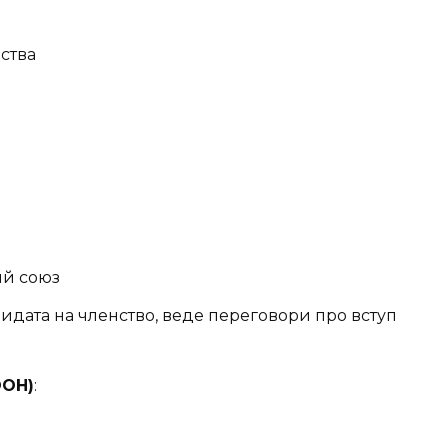
нства
ий союз
ндидата на членство, веде переговори про вступ
ООН)
: