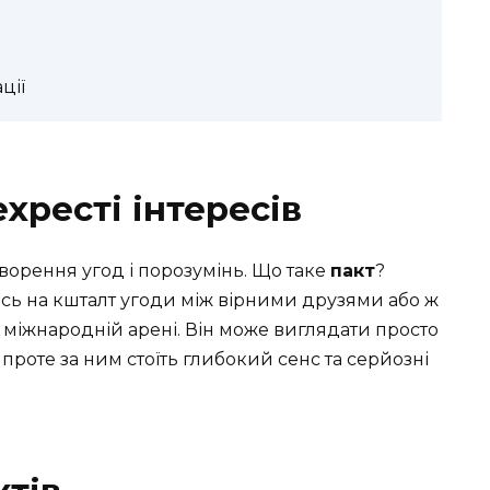
ції
ехресті інтересів
творення угод і порозумінь. Що таке
пакт
?
сь на кшталт угоди між вірними друзями або ж
міжнародній арені. Він може виглядати просто
роте за ним стоїть глибокий сенс та серйозні