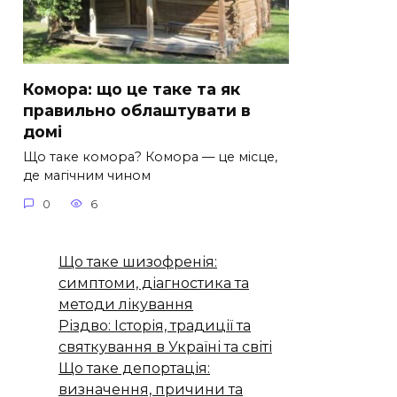
Комора: що це таке та як
правильно облаштувати в
домі
Що таке комора? Комора — це місце,
де магічним чином
0
6
Що таке шизофренія:
симптоми, діагностика та
методи лікування
Різдво: Історія, традиції та
святкування в Україні та світі
Що таке депортація:
визначення, причини та