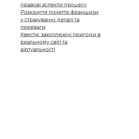
правові аспекти процесу
Розкриття поняття франшизи
у страхуванні: деталі та
переваги
Квести: захоплюючі пригоди в
реальному світі та
віртуальності