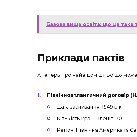
Базова вища освіта: що це таке 
Приклади пактів
А теперь про найвідоміші. Бо що може 
Північноатлантичний договір (
Дата заснування: 1949 рік
Кількість країн-членів: 30
Регіон: Північна Америка та Є