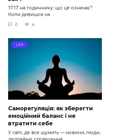
17:17 на годиннику: що це означає?
Коли дивишся на
0
4
LIFE
Саморегуляція: як зберегти
емоційний баланс і не
втратити себе
У світі, де все шумить — новини, люди,
дедлайни, сповіщення