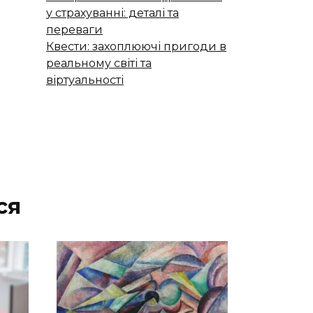
у страхуванні: деталі та
переваги
Квести: захоплюючі пригоди в
реальному світі та
віртуальності
ся