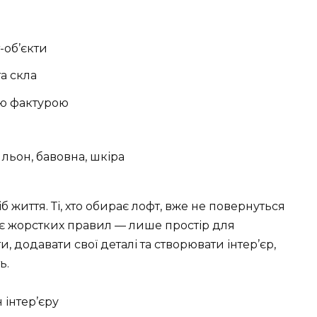
-об’єкти
а скла
ою фактурою
 льон, бавовна, шкіра
б життя. Ті, хто обирає лофт, вже не повернуться
ає жорстких правил — лише простір для
, додавати свої деталі та створювати інтер’єр,
ь.
 інтер’єру