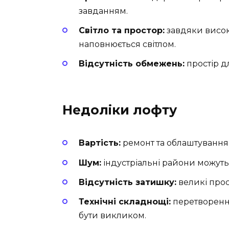
завданням.
Світло та простор:
завдяки висок
наповнюється світлом.
Відсутність обмежень:
простір д
Недоліки лофту
Вартість:
ремонт та облаштування
Шум:
індустріальні райони можуть
Відсутність затишку:
великі прос
Технічні складнощі:
перетворенн
бути викликом.