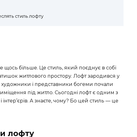
слять стиль лофту
це щось більше. Це стиль, який поєднує в собі
 затишок житлового простору. Лофт зародився у
Тут художники і представники богеми почали
иміщення під житло. Сьогодні лофт є одним з
нтер’єрів. А знаєте, чому? Бо цей стиль — це
ки лофту