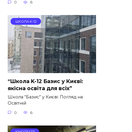
0
6
ШКОЛА K-12
“Школа K-12 Базис у Києві:
якісна освіта для всіх”
Школа “Базис” у Києві: Погляд на
Освітній
0
6
КІНОТЕАТР