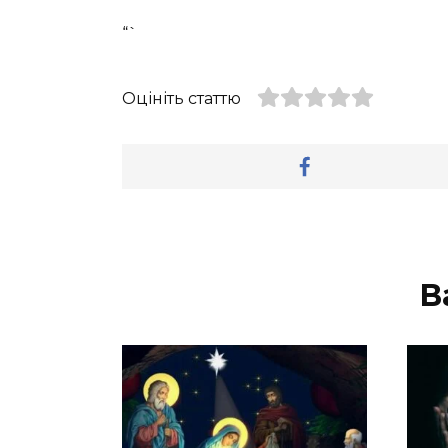
“`
Оцініть статтю
В