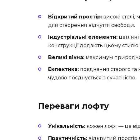
Відкритий простір:
високі стелі, 
для створення відчуття свободи.
Індустріальні елементи:
цегляні 
конструкції додають цьому стилю 
Великі вікна:
максимум природног
Еклектика:
поєднання старого та н
чудово поєднується з сучасністю.
Переваги лофту
Унікальність:
кожен лофт — це ві
Практичність:
відкритий простір 