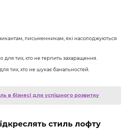
икантам, письменникам, які насолоджуються
о для тих, хто не терпить захаращення.
для тих, хто не шукає банальностей.
оль в бізнесі для успішного розвитку
ідкреслять стиль лофту