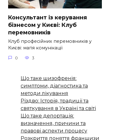
Консультант із керування
бізнесом у Києві: Клуб
перемовників
Клуб професійних перемовників у
Києві: магія комунікації
0
3
Що таке шизофренія:
симптоми, діагностика та
методи лікування
Різдво: Історія, традиції та
святкування в Україні та світі
Що таке депортація:
визначення, причини та
правові аспекти процесу
Розкриття поняття франшизи