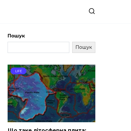
Пошук
Пошук
LIFE
Що таке літосферна плита: