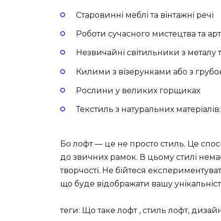
Старовинні меблі та вінтажні речі
Роботи сучасного мистецтва та арт
Незвичайні світильники з металу т
Килими з візерунками або з груб
Рослини у великих горщиках
Текстиль з натуральних матеріалів:
Бо лофт — це не просто стиль. Це спосі
до звичних рамок. В цьому стилі нем
творчості. Не бійтеся експериментувати
що буде відображати вашу унікальніст
теги: Що таке лофт , стиль лофт, дизайн