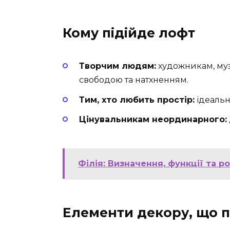
Кому підійде лофт
Творчим людям:
художникам, муз
свободою та натхненням.
Тим, хто любить простір:
ідеальн
Цінувальникам неординарного:
Філія: Визначення, функції та р
Елементи декору, що п