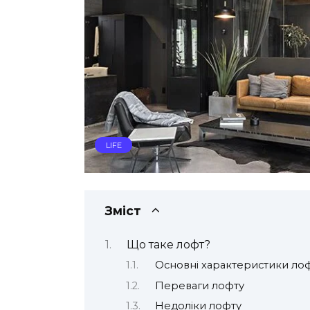
LIFE
Зміст
Що таке лофт?
Основні характеристики ло
Переваги лофту
Недоліки лофту