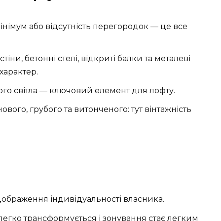
мінімум або відсутність перегородок — це все
стіни, бетонні стелі, відкриті балки та металеві
характер.
о світла — ключовий елемент для лофту.
ового, грубого та витонченого: тут вінтажність
дображення індивідуальності власника.
легко трансформується і зонування стає легким