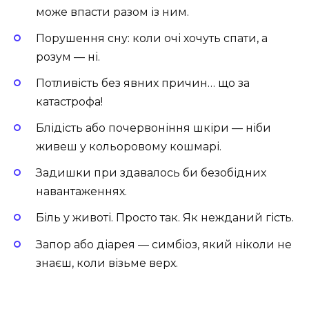
може впасти разом із ним.
Порушення сну: коли очі хочуть спати, а
розум — ні.
Потливість без явних причин… що за
катастрофа!
Блідість або почервоніння шкіри — ніби
живеш у кольоровому кошмарі.
Задишки при здавалось би безобідних
навантаженнях.
Біль у животі. Просто так. Як нежданий гість.
Запор або діарея — симбіоз, який ніколи не
знаєш, коли візьме верх.