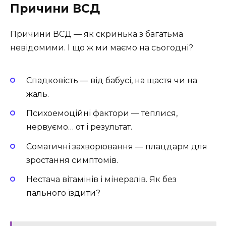
Причини ВСД
Причини ВСД — як скринька з багатьма
невідомими. І що ж ми маємо на сьогодні?
Спадковість — від бабусі, на щастя чи на
жаль.
Психоемоційні фактори — теплися,
нервуємо… от і результат.
Соматичні захворювання — плацдарм для
зростання симптомів.
Нестача вітамінів і мінералів. Як без
пального їздити?