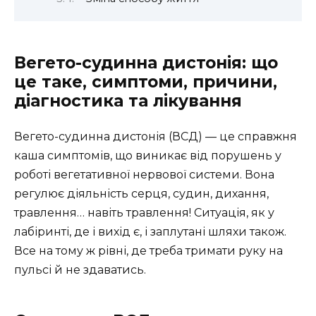
Вегето-судинна дистонія: що
це таке, симптоми, причини,
діагностика та лікування
Вегето-судинна дистонія (ВСД) — це справжня
каша симптомів, що виникає від порушень у
роботі вегетативної нервової системи. Вона
регулює діяльність серця, судин, дихання,
травлення… навіть травлення! Ситуація, як у
лабіринті, де і вихід є, і заплутані шляхи також.
Все на тому ж рівні, де треба тримати руку на
пульсі й не здаватись.