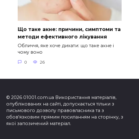
Що таке акне: причини, симптоми та
методи ефективного лікування
Обличчя, яке хоче дихати: що таке акне і
чому воно
0
26
© 2026 01001.com.ua Використання матеріалів,
опублікованих на сайті, допускається тільки з
письмового дозволу правовласника та з
обов'язковим прямим посиланням на сторінку, з
якої запозичений матеріал.