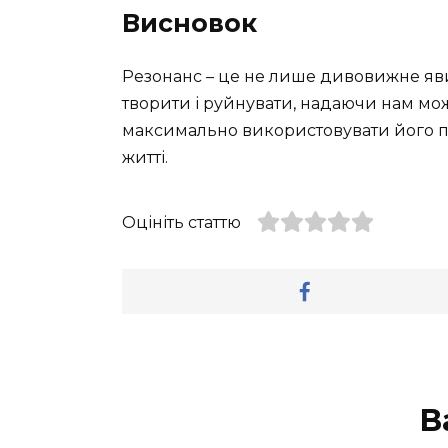
Висновок
Резонанс – це не лише дивовижне яв
творити і руйнувати, надаючи нам мож
максимально використовувати його по
житті.
Оцініть статтю
В