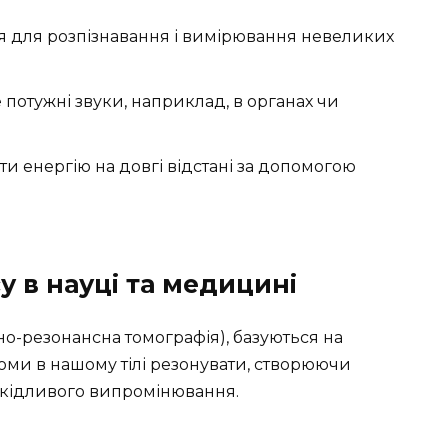
 для розпізнавання і вимірювання невеликих
потужні звуки, наприклад, в органах чи
и енергію на довгі відстані за допомогою
у в науці та медицині
тно-резонансна томографія), базуються на
томи в нашому тілі резонувати, створюючи
шкідливого випромінювання.