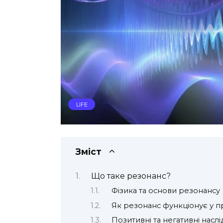
LIFE
Зміст
Що таке резонанс?
Фізика та основи резонансу
Як резонанс функціонує у пр
Позитивні та негативні насл