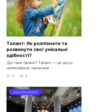
Талант: Як розпізнати та
розвинути свої унікальні
здібності?
Що таке талант? Талант — це щось
неймовірне, таємниче
0
2
UNCATEGORIZED