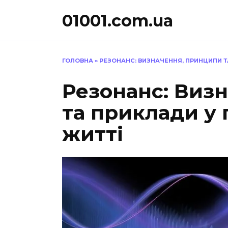
Перейти
01001.com.ua
до
вмісту
ГОЛОВНА
»
РЕЗОНАНС: ВИЗНАЧЕННЯ, ПРИНЦИПИ 
Резонанс: Виз
та приклади у
житті