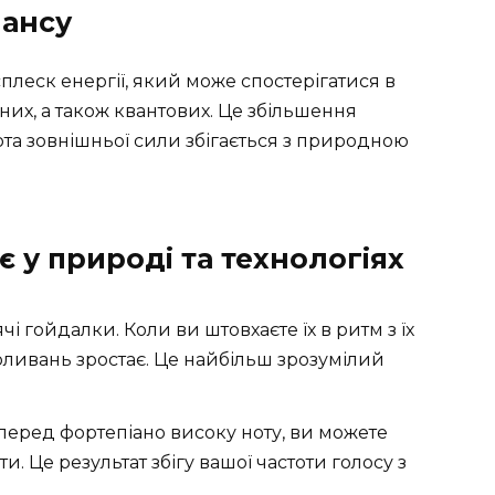
нансу
леск енергії, який може спостерігатися в
них, а також квантових. Це збільшення
ота зовнішньої сили збігається з природною
 у природі та технологіях
чі гойдалки. Коли ви штовхаєте їх в ритм з їх
ливань зростає. Це найбільш зрозумілий
еред фортепіано високу ноту, ви можете
и. Це результат збігу вашої частоти голосу з