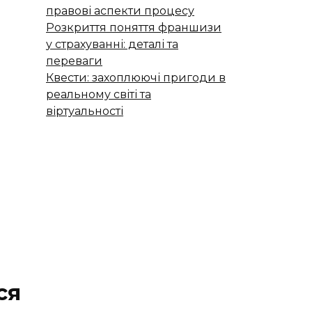
правові аспекти процесу
Розкриття поняття франшизи
у страхуванні: деталі та
переваги
Квести: захоплюючі пригоди в
реальному світі та
віртуальності
ся