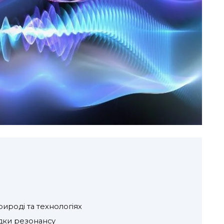
ироді та технологіях
ідки резонансу