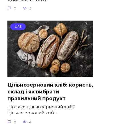
0
3
LIFE
Цільнозерновий хліб: користь,
склад і як вибрати
правильний продукт
Що таке цільнозерновий хліб?
Цільнозерновий хліб –
0
4