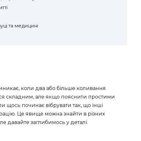
тті
уці та медицині
виникає, коли два або більше коливання
тися складним, але якщо пояснити простими
ли щось починає вібрувати так, що інші
рацію. Це явище можна знайти в різних
Але давайте заглибимось у деталі.