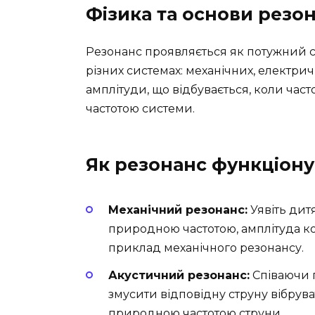
Фізика та основи резо
Резонанс проявляється як потужний сп
різних системах: механічних, електрич
амплітуди, що відбувається, коли част
частотою системи.
Як резонанс функціонує
Механічний резонанс:
Уявіть дитя
природною частотою, амплітуда ко
приклад механічного резонансу.
Акустичний резонанс:
Співаючи п
змусити відповідну струну вібруват
природною частотою струни.