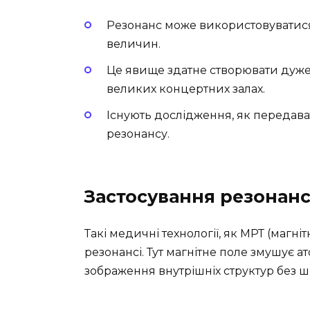
Резонанс може використовуватися
величин.
Це явище здатне створювати дуже 
великих концертних залах.
Існують дослідження, як передават
резонансу.
Застосування резонанс
Такі медичні технології, як МРТ (магні
резонансі. Тут магнітне поле змушує а
зображення внутрішніх структур без 