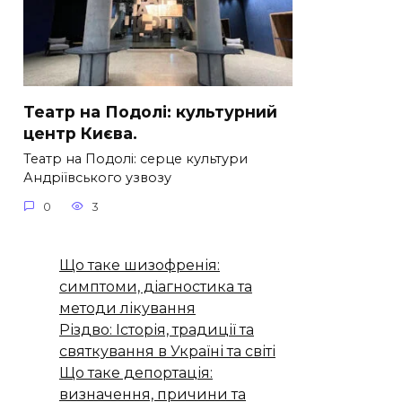
Театр на Подолі: культурний
центр Києва.
Театр на Подолі: серце культури
Андріївського узвозу
0
3
Що таке шизофренія:
симптоми, діагностика та
методи лікування
Різдво: Історія, традиції та
святкування в Україні та світі
Що таке депортація:
визначення, причини та