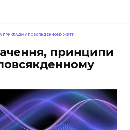
ТА ПРИКЛАДИ У ПОВСЯКДЕННОМУ ЖИТТІ
начення, принципи
 повсякденному