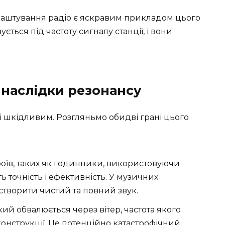
аштування радіо є яскравим прикладом цього
ється під частоту сигналу станції, і вони
 наслідки резонансу
і шкідливим. Розгляньмо обидві грані цього
оїв, таких як годинники, використовуючи
 точність і ефективність. У музичних
створити чистий та повний звук.
який обвалюється через вітер, частота якого
конструкції. Це потенційно катастрофічний