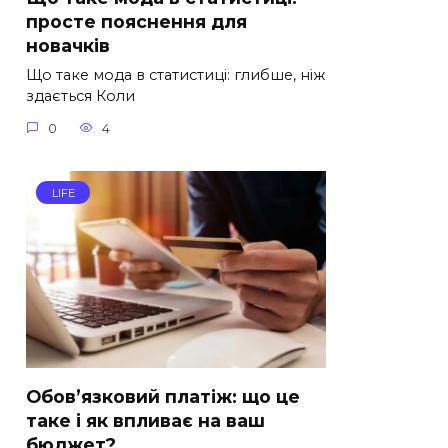
просте пояснення для
новачків
Що таке мода в статистиці: глибше, ніж
здається Коли
0
4
LIFE
Обов’язковий платіж: що це
таке і як впливає на ваш
бюджет?