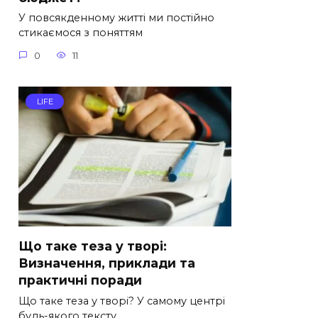
У повсякденному житті ми постійно
стикаємося з поняттям
0
11
LIFE
Що таке теза у творі:
Визначення, приклади та
практичні поради
Що таке теза у творі? У самому центрі
будь-якого тексту