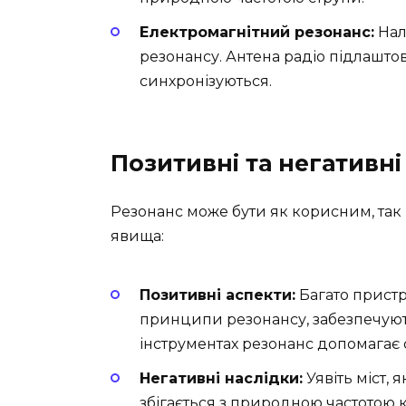
Електромагнітний резонанс:
Нал
резонансу. Антена радіо підлаштову
синхронізуються.
Позитивні та негативні
Резонанс може бути як корисним, так 
явища:
Позитивні аспекти:
Багато пристр
принципи резонансу, забезпечують
інструментах резонанс допомагає 
Негативні наслідки:
Уявіть міст, 
збігається з природною частотою 