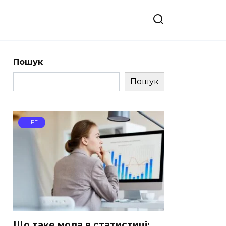
Пошук
Пошук
LIFE
Що таке мода в статистиці: