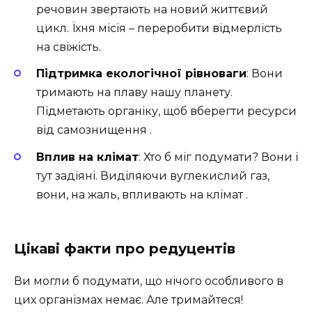
речовин звертають на новий життєвий
цикл. Їхня місія – переробити відмерлість
на свіжість.
Підтримка екологічної рівноваги
: Вони
тримають на плаву нашу планету.
Підметають органіку, щоб вберегти ресурси
від самознищення .
Вплив на клімат
: Хто б міг подумати? Вони і
тут задіяні. Виділяючи вуглекислий газ,
вони, на жаль, впливають на клімат ️.
Цікаві факти про редуцентів
Ви могли б подумати, що нічого особливого в
цих організмах немає. Але тримайтеся!