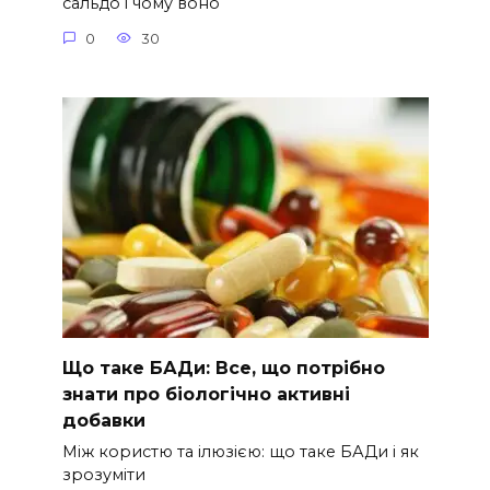
сальдо і чому воно
0
30
Що таке БАДи: Все, що потрібно
знати про біологічно активні
добавки
Між користю та ілюзією: що таке БАДи і як
зрозуміти