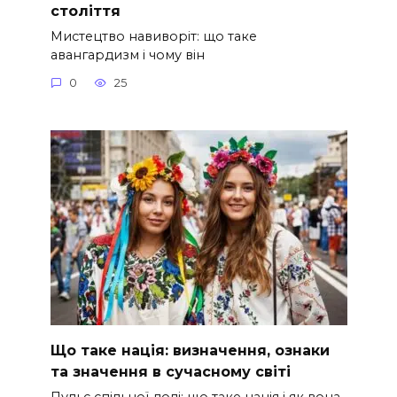
століття
Мистецтво навиворіт: що таке
авангардизм і чому він
0
25
Що таке нація: визначення, ознаки
та значення в сучасному світі
Пульс спільної долі: що таке нація і як вона