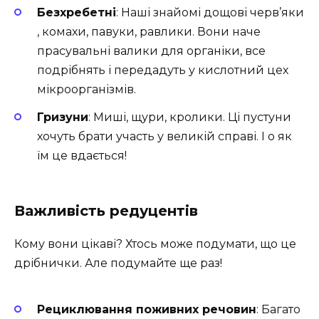
Безхребетні
: Наші знайомі дощові черв’яки
, комахи, павуки, равлики. Вони наче
прасувальні валики для органіки, все
подрібнять і передадуть у кислотний цех
мікроорганізмів.
Гризуни
: Миші, щури, кролики. Ці пустуни
хочуть брати участь у великій справі. І о як
їм це вдається!
Важливість редуцентів
Кому вони цікаві? Хтось може подумати, що це
дрібнички. Але подумайте ще раз!
Рециклювання поживних речовин
: Багато