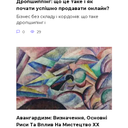
Дропшиппінг: що це таке і як
почати успішно продавати онлайн?
Бізнес без складу і кордонів: що таке
дропшипінг і
0
29
Авангардизм: Визначення, Основні
Риси Та Вплив На Мистецтво ХХ