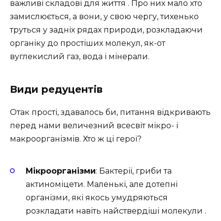
важливі складові для життя . Про них мало хто
замислюється, а вони, у свою чергу, тихенько
труться у задніх рядах природи, розкладаючи
органіку до простіших молекул, як-от
вуглекислий газ, вода і мінерали.
Види редуцентів
Отак прості, здавалось би, питання відкривають
перед нами величезний всесвіт мікро- і
макроорганізмів. Хто ж ці герої?
Мікроорганізми
: Бактерії, гриби та
актиноміцети. Маленькі, але дотепні
організми, які якось умудряються
розкладати навіть найствердіші молекули .