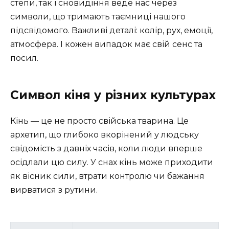
степи, так і сновидіння веде нас через
символи, що тримають таємниці нашого
підсвідомого. Важливі деталі: колір, рух, емоції,
атмосфера. І кожен випадок має свій сенс та
посил.
Символ кіня у різних культурах
Кінь — це не просто свійська тварина. Це
архетип, що глибоко вкорінений у людську
свідомість з давніх часів, коли люди вперше
осідлали цю силу. У снах кінь може приходити
як вісник сили, втрати контролю чи бажання
вирватися з рутини.