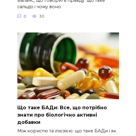
Баланс, що говорить правду: що таке
сальдо і чому воно
0
30
Що таке БАДи: Все, що потрібно
знати про біологічно активні
добавки
Між користю та ілюзією: що таке БАДи і як