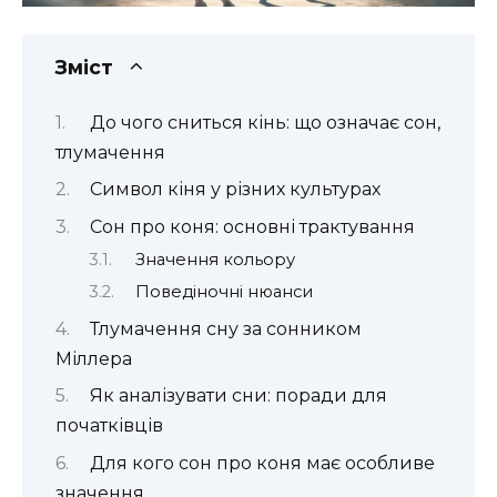
Зміст
До чого сниться кінь: що означає сон,
тлумачення
Символ кіня у різних культурах
Сон про коня: основні трактування
Значення кольору
Поведіночні нюанси
Тлумачення сну за сонником
Міллера
Як аналізувати сни: поради для
початківців
Для кого сон про коня має особливе
значення