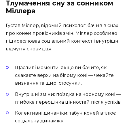
Тлумачення сну за сонником
Міллера
Густав Міллер, відомий психолог, бачив в снах
про коней провісників змін. Міллер особливо
підкреслював соціальний контекст і внутрішні
відчуття сновидця.
Щасливі моменти: якщо ви бачите, як
скакаєте верхи на білому коні — чекайте
визнання та щирі стосунки.
Внутрішні зміни: поїздка на чорному коні —
глибока переоцінка цінностей після успіхів.
Колективні динаміки: табун коней втілює
соціальну динаміку.