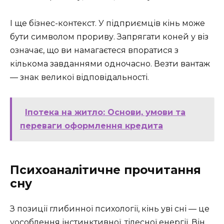
І ще бізнес-контекст. У підприємців кінь може
бути символом прориву. Запрягати коней у віз
означає, що ви намагаєтеся впоратися з
кількома завданнями одночасно. Везти вантаж
— знак великої відповідальності.
Іпотека на житло: Основи, умови та
переваги оформлення кредита
Психоаналітичне прочитання
сну
З позиції глибинної психології, кінь уві сні — це
уособлення інстинктивної, тілесної енергії. Він