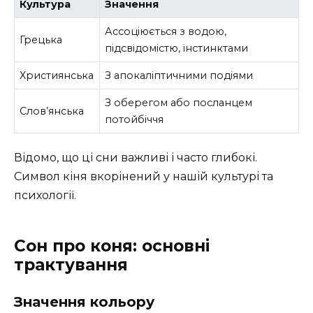
Культура
Значення
Ассоціюється з водою,
Грецька
підсвідомістю, інстинктами
Християнська
З апокаліптичними подіями
З оберегом або посланцем
Слов’янська
потойбіччя
Відомо, що ці сни важливі і часто глибокі.
Символ кіня вкорінений у нашій культурі та
психології.
Сон про коня: основні
трактування
Значення кольору