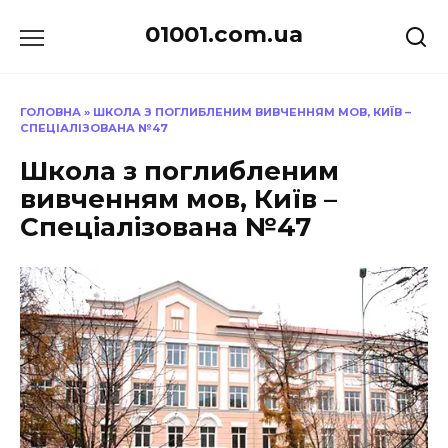
Перейти
01001.com.ua
до
вмісту
ГОЛОВНА
»
ШКОЛА З ПОГЛИБЛЕНИМ ВИВЧЕННЯМ МОВ, КИЇВ –
СПЕЦІАЛІЗОВАНА №47
Школа з поглибленим
вивченням мов, Київ –
Спеціалізована №47