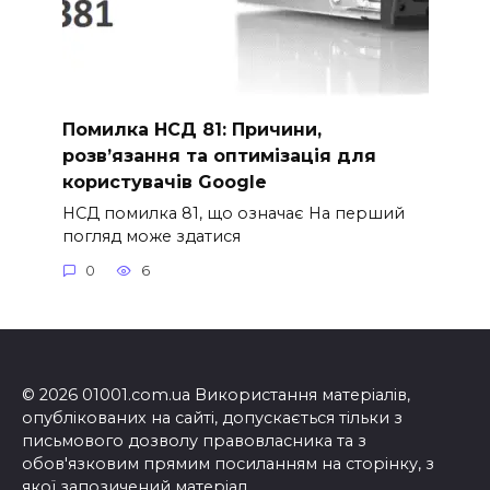
Помилка НСД 81: Причини,
розв’язання та оптимізація для
користувачів Google
НСД помилка 81, що означає На перший
погляд може здатися
0
6
© 2026 01001.com.ua Використання матеріалів,
опублікованих на сайті, допускається тільки з
письмового дозволу правовласника та з
обов'язковим прямим посиланням на сторінку, з
якої запозичений матеріал.