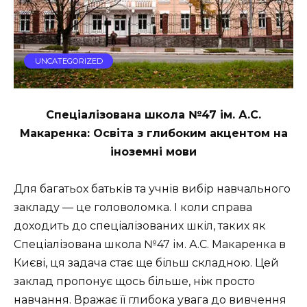
UNCATEGORIZED
Спеціалізована школа №47 ім. А.С.
Макаренка: Освіта з глибоким акцентом на
іноземні мови
Для багатьох батьків та учнів вибір навчального
закладу — це головоломка. І коли справа
доходить до спеціалізованих шкіл, таких як
Спеціалізована школа №47 ім. А.С. Макаренка в
Києві, ця задача стає ще більш складною. Цей
заклад пропонує щось більше, ніж просто
навчання. Вражає її глибока увага до вивчення