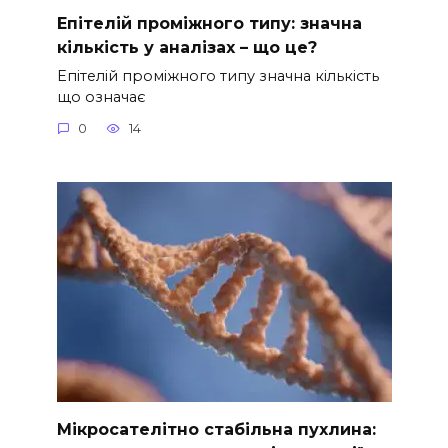
Епітелій проміжного типу: значна
кількість у аналізах – що це?
Епітелій проміжного типу значна кількість
що означає
0
14
Мікросателітно стабільна пухлина: