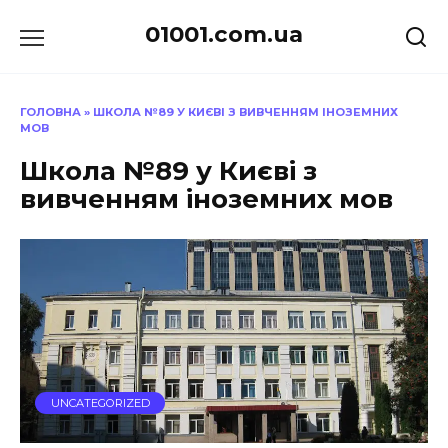
Перейти
01001.com.ua
до
вмісту
ГОЛОВНА
»
ШКОЛА №89 У КИЄВІ З ВИВЧЕННЯМ ІНОЗЕМНИХ
МОВ
Школа №89 у Києві з
вивченням іноземних мов
UNCATEGORIZED