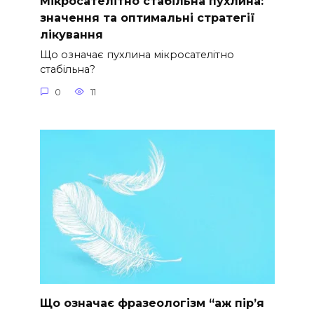
Мікросателітно стабільна пухлина:
значення та оптимальні стратегії
лікування
Що означає пухлина мікросателітно
стабільна?
0
11
Що означає фразеологізм “аж пір’я