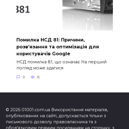
Помилка НСД 81: Причини,
розв’язання та оптимізація для
користувачів Google
НСД помилка 81, що означає На перший
погляд може здатися
0
6
© 2026 01001.com.ua Використання матеріалів,
опублікованих на сайті, допускається тільки з
письмового дозволу правовласника та з
обов'язковим прямим посиланням на сторінку, з