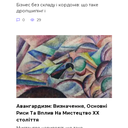
Бізнес без складу і кордонів: що таке
дропшипінг і
0
29
Авангардизм: Визначення, Основні
Риси Та Вплив На Мистецтво ХХ
століття
Мистецтво навиворіт: що таке