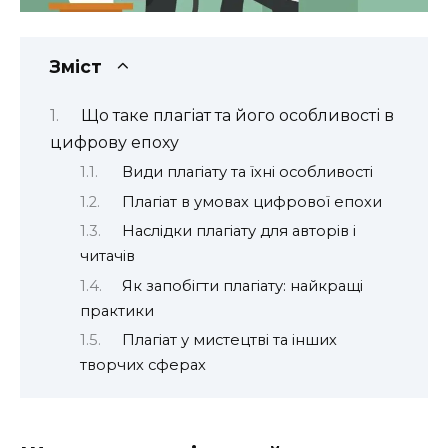
Зміст
Що таке плагіат та його особливості в
цифрову епоху
Види плагіату та їхні особливості
Плагіат в умовах цифрової епохи
Наслідки плагіату для авторів і
читачів
Як запобігти плагіату: найкращі
практики
Плагіат у мистецтві та інших
творчих сферах