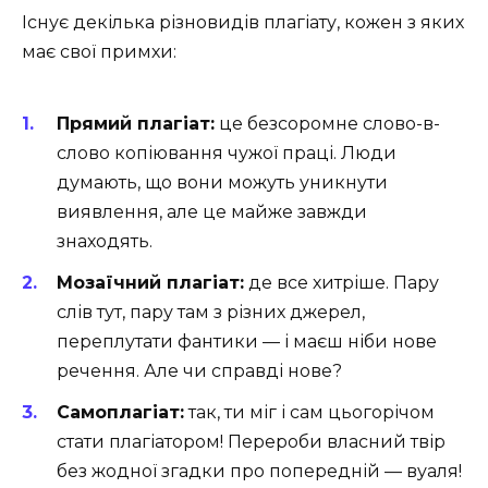
Існує декілька різновидів плагіату, кожен з яких
має свої примхи:
Прямий плагіат:
це безсоромне слово-в-
слово копіювання чужої праці. Люди
думають, що вони можуть уникнути
виявлення, але це майже завжди
знаходять.
Мозаїчний плагіат:
де все хитріше. Пару
слів тут, пару там з різних джерел,
переплутати фантики — і маєш ніби нове
речення. Але чи справді нове?
Самоплагіат:
так, ти міг і сам цьогорічом
стати плагіатором! Перероби власний твір
без жодної згадки про попередній — вуаля!