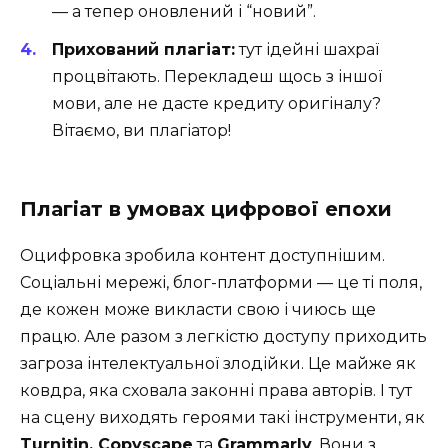
— а тепер оновлений і “новий”.
Прихований плагіат:
тут ідейні шахраї
процвітають. Перекладеш щось з іншої
мови, але не дасте кредиту оригіналу?
Вітаємо, ви плагіатор!
Плагіат в умовах цифрової епохи
Оцифровка зробила контент доступнішим.
Соціальні мережі, блог-платформи — це ті поля,
де кожен може викласти свою і чиюсь ще
працю. Але разом з легкістю доступу приходить
загроза інтелектуальної злодійки. Це майже як
ковдра, яка сховала законні права авторів. І тут
на сцену виходять героями такі інструменти, як
Turnitin, Copyscape
та
Grammarly
. Вони з