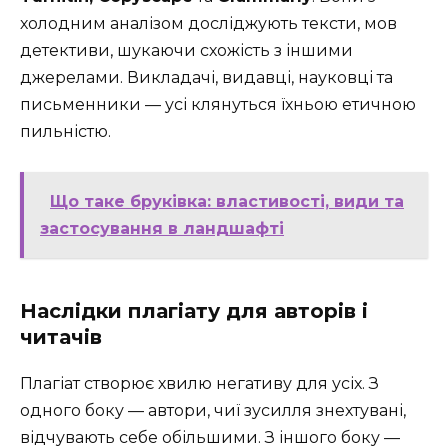
холодним аналізом досліджують тексти, мов
детективи, шукаючи схожість з іншими
джерелами. Викладачі, видавці, науковці та
письменники — усі клянуться їхньою етичною
пильністю.
Що таке бруківка: властивості, види та
застосування в ландшафті
Наслідки плагіату для авторів і
читачів
Плагіат створює хвилю негативу для усіх. З
одного боку — автори, чиї зусилля знехтувані,
відчувають себе обільшими. З іншого боку —