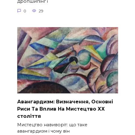
дропшипінг і
0
29
Авангардизм: Визначення, Основні
Риси Та Вплив На Мистецтво ХХ
століття
Мистецтво навиворіт: що таке
авангардизм і чому він