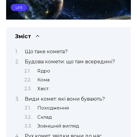
LIFE
Зміст
Що таке комета?
Будова комети: що там всередині?
Ядро
Кома
Хвіст
Види комет: які вони бувають?
Походження
Склад
Зовнішній вигляд
Рух комет: звідки вони до нас