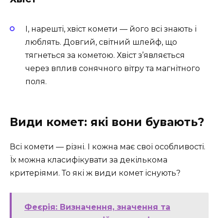
І, нарешті, хвіст комети — його всі знають і
люблять. Довгий, світний шлейф, що
тягнеться за кометою. Хвіст з’являється
через вплив сонячного вітру та магнітного
поля.
Види комет: які вони бувають?
Всі комети — різні. І кожна має свої особливості.
Їх можна класифікувати за декількома
критеріями. То які ж види комет існують?
Феєрія: Визначення, значення та