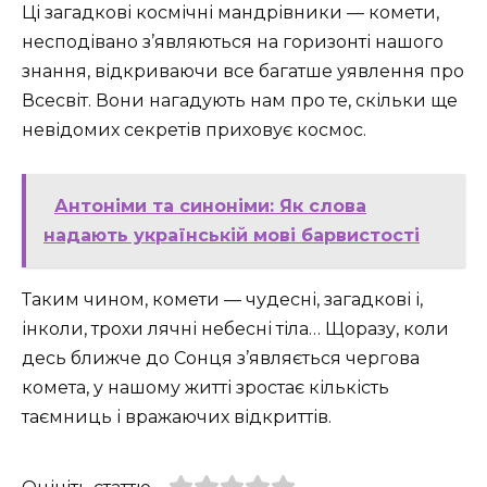
Ці загадкові космічні мандрівники — комети,
несподівано з’являються на горизонті нашого
знання, відкриваючи все багатше уявлення про
Всесвіт. Вони нагадують нам про те, скільки ще
невідомих секретів приховує космос.
Антоніми та синоніми: Як слова
надають українській мові барвистості
Таким чином, комети — чудесні, загадкові і,
інколи, трохи лячні небесні тіла… Щоразу, коли
десь ближче до Сонця з’являється чергова
комета, у нашому житті зростає кількість
таємниць і вражаючих відкриттів.