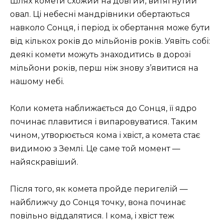
Шлях комети схожий на довгий, витягнутий
овал. Ці небесні мандрівники обертаються
навколо Сонця, і період їх обертання може бути
від кількох років до мільйонів років. Уявіть собі:
деякі комети можуть знаходитись в дорозі
мільйони років, перш ніж знову з’явитися на
нашому небі.
Коли комета наближається до Сонця, її ядро
починає плавитися і випаровуватися. Таким
чином, утворюється кома і хвіст, а комета стає
видимою з Землі. Це саме той момент —
найяскравіший.
Після того, як комета пройде перигелій —
найближчу до Сонця точку, вона починає
повільно віддалятися. І кома, і хвіст теж